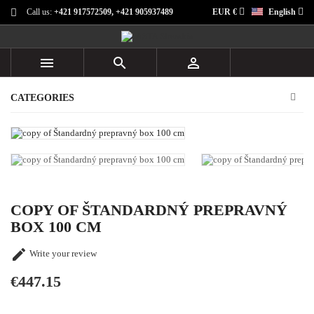
Call us:
+421 917572509, +421 905937489
EUR €
English



CATEGORIES
COPY OF ŠTANDARDNÝ PREPRAVNÝ
BOX 100 CM

Write your review
€447.15