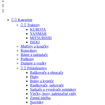





Kategórie


Traktory
KUBOTA
YANMAR
MITSUBISHI
ISEKI
Mulčery a kosačky
Rotavátory
Bágre a nakladače
Podkopy
Dumpre a vozíky


Príslušenstvo
Balíkovače a obracače
Pluhy
Brány a kypriče
Riadkovače, jarkovače
Sadzače a vyorávače zemiakov
Vlečky, boxy, paletizačné vidly
Zimná údržba
Navijáky