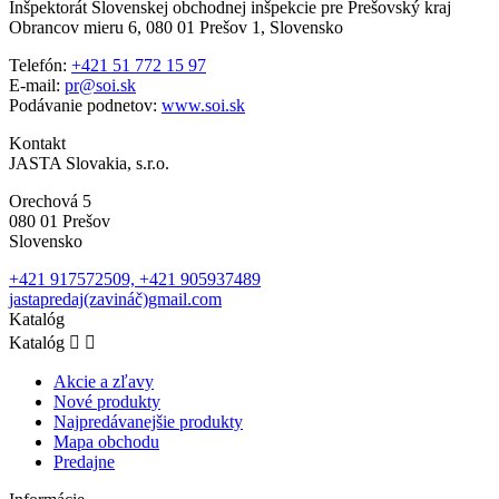
Inšpektorát Slovenskej obchodnej inšpekcie pre Prešovský kraj
Obrancov mieru 6, 080 01 Prešov 1, Slovensko
Telefón:
+421 51 772 15 97
E-mail:
pr@soi.sk
Podávanie podnetov:
www.soi.sk
Kontakt
JASTA Slovakia, s.r.o.
Orechová 5
080 01 Prešov
Slovensko
+421 917572509, +421 905937489
jastapredaj(zavináč)gmail.com
Katalóg
Katalóg


Akcie a zľavy
Nové produkty
Najpredávanejšie produkty
Mapa obchodu
Predajne