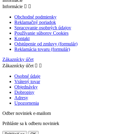
Informácie
Informácie


Obchodné podmienky
Reklamačný poriadok
Spracovanie osobných údajov
Používanie súborov Cookies
Kontakt
Odstúpenie od zmluvy (formulár)
Reklamácia tovaru (formulár)
Zákaznícky účet
Zákaznícky účet


Osobné údaje
Vrátený tovar
Objednávky
Dobropisy
Adresy
Upozornenia
Odber noviniek e-mailom
Prihláste sa k odberu noviniek