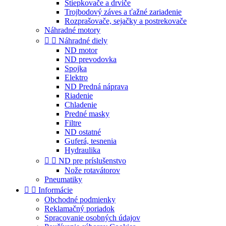
Štiepkovače a drviče
Trojbodový záves a ťažné zariadenie
Rozprašovače, sejačky a postrekovače
Náhradné motory


Náhradné diely
ND motor
ND prevodovka
Spojka
Elektro
ND Predná náprava
Riadenie
Chladenie
Predné masky
Filtre
ND ostatné
Guferá, tesnenia
Hydraulika


ND pre príslušenstvo
Nože rotavátorov
Pneumatiky


Informácie
Obchodné podmienky
Reklamačný poriadok
Spracovanie osobných údajov