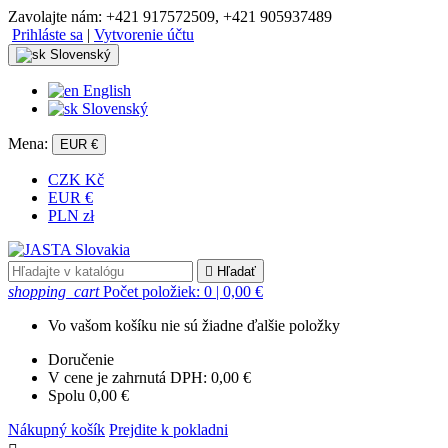
Zavolajte nám:
+421 917572509, +421 905937489
Prihláste sa
|
Vytvorenie účtu
Slovenský
English
Slovenský
Mena:
EUR €
CZK Kč
EUR €
PLN zł

Hľadať
shopping_cart
Počet položiek: 0
| 0,00 €
Vo vašom košíku nie sú žiadne ďalšie položky
Doručenie
V cene je zahrnutá DPH:
0,00 €
Spolu
0,00 €
Nákupný košík
Prejdite k pokladni