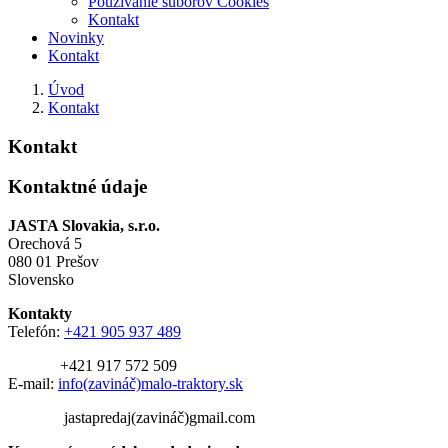
Používanie súborov Cookies
Kontakt
Novinky
Kontakt
Úvod
Kontakt
Kontakt
Kontaktné údaje
JASTA Slovakia, s.r.o.
Orechová 5
080 01 Prešov
Slovensko
Kontakty
Telefón:
+421 905 937 489
+421 917 572 509
E-mail:
info(zavináč)malo-traktory.sk
jastapredaj(zavináč)gmail.com