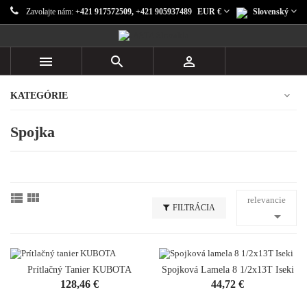
Zavolajte nám:
+421 917572509, +421 905937489
EUR €
Slovenský



KATEGÓRIE
Spojka


relevancie
FILTRÁCIA

Prítlačný Tanier KUBOTA
Spojková Lamela 8 1/2x13T Iseki
Cena
Cena
128,46 €
44,72 €