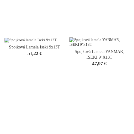
Spojková Lamela Iseki 9x13T
Spojková Lamela YANMAR,
Cena
51,22 €
ISEKI 9"x13T
Cena
47,97 €