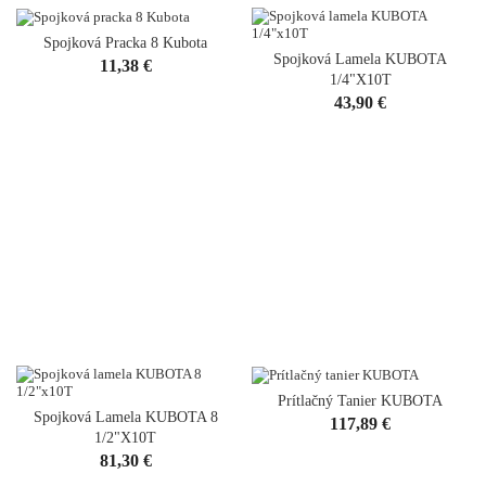
Spojková Pracka 8 Kubota
Spojková Lamela KUBOTA
Cena
11,38 €
1/4"x10T
Cena
43,90 €
Prítlačný Tanier KUBOTA
Spojková Lamela KUBOTA 8
Cena
117,89 €
1/2"x10T
Cena
81,30 €