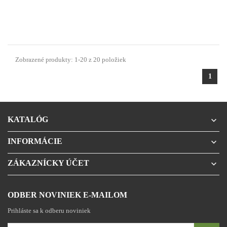
Zobrazené produkty: 1-20 z 20 položiek
1
KATALÓG

INFORMÁCIE

ZÁKAZNÍCKY ÚČET

ODBER NOVINIEK E-MAILOM
Prihláste sa k odberu noviniek