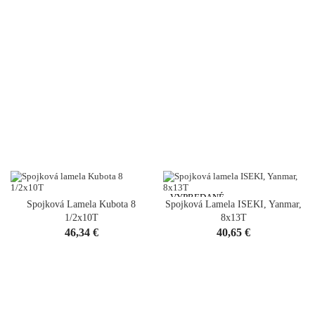
VYPREDANÉ
Spojková Lamela Kubota 8
Spojková Lamela ISEKI, Yanmar,
1/2x10T
8x13T
Cena
Cena
46,34 €
40,65 €