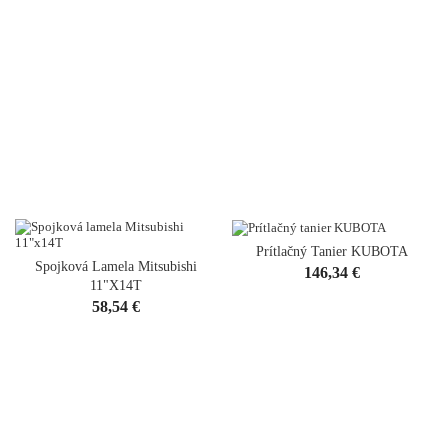
Prítlačný Tanier KUBOTA
Spojková Lamela Mitsubishi
Cena
146,34 €
11"x14T
Cena
58,54 €