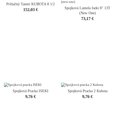
Prítlačný Tanier KUBOTA 8 1/2
Spojková Lamela Iseki 8" 13T
Cena
152,03 €
(new One)
Cena
73,17 €
Spojková Pracka ISEKI
Spojková Pracka 2 Kubota
VYPREDANÉ
Cena
Cena
9,76 €
9,76 €