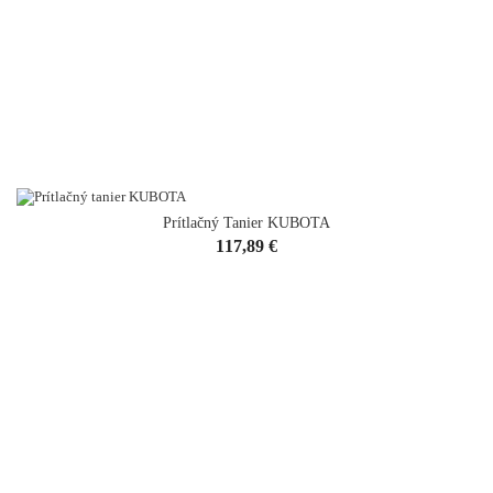
Prítlačný Tanier KUBOTA
Cena
117,89 €