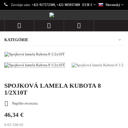
Zavolajte nám:
+421 917572509, +421 905937489
EUR €
Slovenský



KATEGÓRIE
SPOJKOVÁ LAMELA KUBOTA 8
1/2X10T

Napíšte recenziu
46,34 €
6-05-100-01