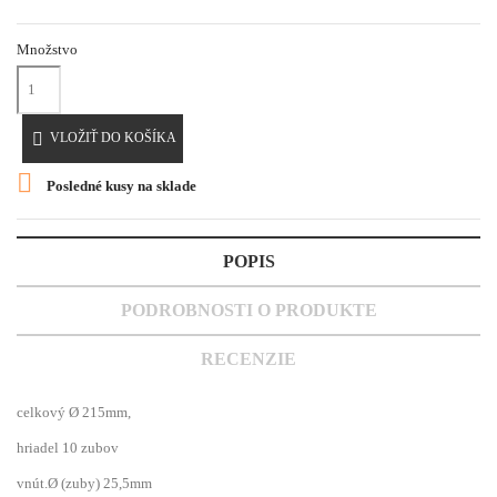
Množstvo

VLOŽIŤ DO KOŠÍKA

Posledné kusy na sklade
POPIS
PODROBNOSTI O PRODUKTE
RECENZIE
celkový Ø 215mm,
hriadel 10 zubov
vnút.Ø (zuby) 25,5mm