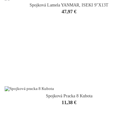
Spojková Lamela YANMAR, ISEKI 9"x13T
Cena
47,97 €
Spojková Pracka 8 Kubota
Cena
11,38 €