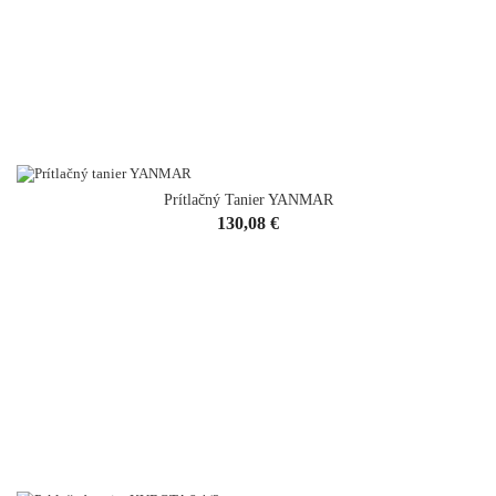
Prítlačný Tanier YANMAR
Cena
130,08 €