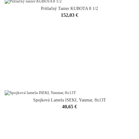
Prítlačný Tanier KUBOTA 8 1/2
Cena
152,03 €
Spojková Lamela ISEKI, Yanmar, 8x13T
VYPREDANÉ
Cena
40,65 €