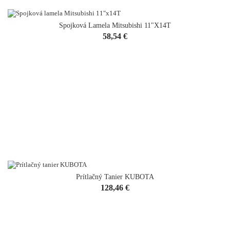
Spojková Lamela Mitsubishi 11"x14T
Cena
58,54 €
Prítlačný Tanier KUBOTA
Cena
128,46 €