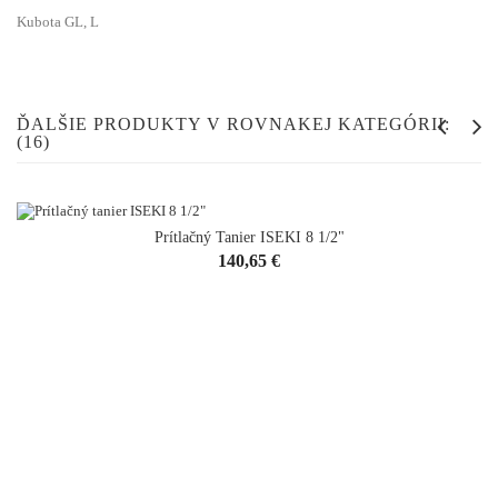
Kubota GL, L
ĎALŠIE PRODUKTY V ROVNAKEJ KATEGÓRII:
(16)
Prítlačný Tanier ISEKI 8 1/2"
Cena
140,65 €