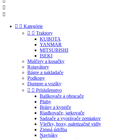





Kategórie


Traktory
KUBOTA
YANMAR
MITSUBISHI
ISEKI
Mulčery a kosačky
Rotavátory
Bágre a nakladače
Podkopy
Dumpre a vozíky


Príslušenstvo
Balíkovače a obracače
Pluhy
Brány a kypriče
Riadkovače, jarkovače
Sadzače a vyorávače zemiakov
Vlečky, boxy, paletizačné vidly
Zimná údržba
Navijáky