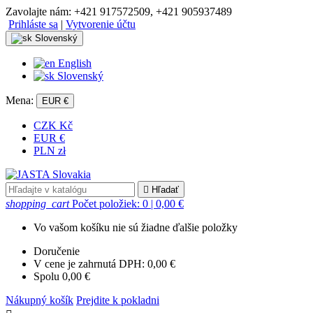
Zavolajte nám:
+421 917572509, +421 905937489
Prihláste sa
|
Vytvorenie účtu
Slovenský
English
Slovenský
Mena:
EUR €
CZK Kč
EUR €
PLN zł

Hľadať
shopping_cart
Počet položiek: 0
| 0,00 €
Vo vašom košíku nie sú žiadne ďalšie položky
Doručenie
V cene je zahrnutá DPH:
0,00 €
Spolu
0,00 €
Nákupný košík
Prejdite k pokladni