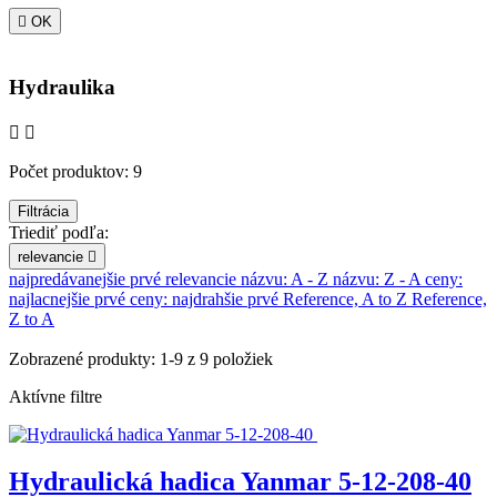

OK
Hydraulika


Počet produktov: 9
Filtrácia
Triediť podľa:
relevancie

najpredávanejšie prvé
relevancie
názvu: A - Z
názvu: Z - A
ceny:
najlacnejšie prvé
ceny: najdrahšie prvé
Reference, A to Z
Reference,
Z to A
Zobrazené produkty: 1-9 z 9 položiek
Aktívne filtre
Hydraulická hadica Yanmar 5-12-208-40