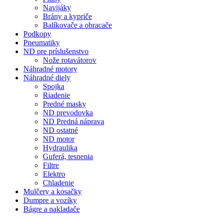
Navijáky
Brány a kypriče
Balíkovače a obracače
Podkopy
Pneumatiky
ND pre príslušenstvo
Nože rotavátorov
Náhradné motory
Náhradné diely
Spojka
Riadenie
Predné masky
ND prevodovka
ND Predná náprava
ND ostatné
ND motor
Hydraulika
Guferá, tesnenia
Filtre
Elektro
Chladenie
Mulčery a kosačky
Dumpre a vozíky
Bágre a nakladače