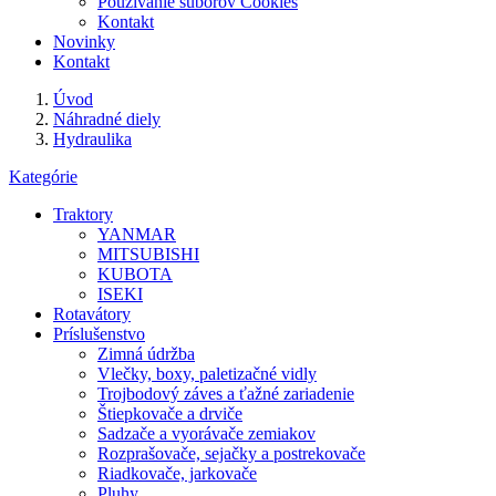
Používanie súborov Cookies
Kontakt
Novinky
Kontakt
Úvod
Náhradné diely
Hydraulika
Kategórie
Traktory
YANMAR
MITSUBISHI
KUBOTA
ISEKI
Rotavátory
Príslušenstvo
Zimná údržba
Vlečky, boxy, paletizačné vidly
Trojbodový záves a ťažné zariadenie
Štiepkovače a drviče
Sadzače a vyorávače zemiakov
Rozprašovače, sejačky a postrekovače
Riadkovače, jarkovače
Pluhy