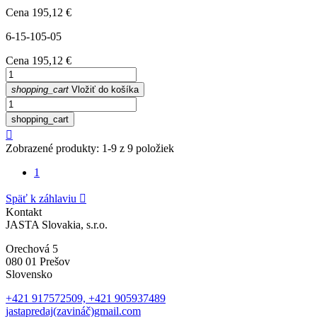
Cena
195,12 €
6-15-105-05
Cena
195,12 €
shopping_cart
Vložiť do košíka
shopping_cart

Zobrazené produkty: 1-9 z 9 položiek
1
Späť k záhlaviu

Kontakt
JASTA Slovakia, s.r.o.
Orechová 5
080 01 Prešov
Slovensko
+421 917572509, +421 905937489
jastapredaj(zavináč)gmail.com