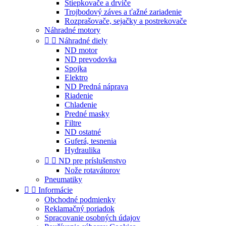
Štiepkovače a drviče
Trojbodový záves a ťažné zariadenie
Rozprašovače, sejačky a postrekovače
Náhradné motory


Náhradné diely
ND motor
ND prevodovka
Spojka
Elektro
ND Predná náprava
Riadenie
Chladenie
Predné masky
Filtre
ND ostatné
Guferá, tesnenia
Hydraulika


ND pre príslušenstvo
Nože rotavátorov
Pneumatiky


Informácie
Obchodné podmienky
Reklamačný poriadok
Spracovanie osobných údajov