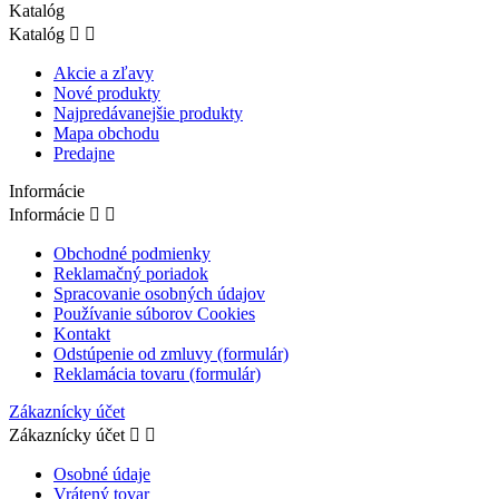
Katalóg
Katalóg


Akcie a zľavy
Nové produkty
Najpredávanejšie produkty
Mapa obchodu
Predajne
Informácie
Informácie


Obchodné podmienky
Reklamačný poriadok
Spracovanie osobných údajov
Používanie súborov Cookies
Kontakt
Odstúpenie od zmluvy (formulár)
Reklamácia tovaru (formulár)
Zákaznícky účet
Zákaznícky účet


Osobné údaje
Vrátený tovar