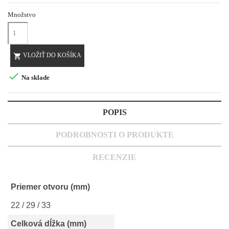
Množstvo
VLOŽIŤ DO KOŠÍKA


Na sklade
POPIS
PODROBNOSTI O PRODUKTE
RECENZIE
Priemer otvoru (mm)
22 / 29 / 33
Celková dĺžka (mm)