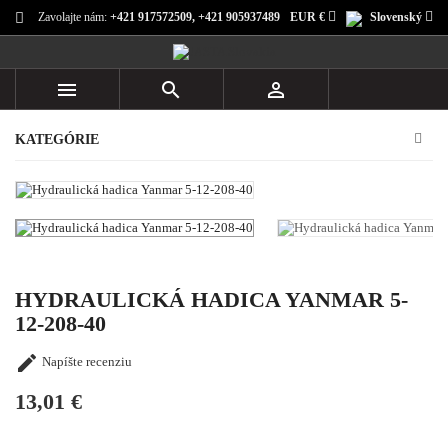
Zavolajte nám:
+421 917572509, +421 905937489
EUR €
Slovenský



KATEGÓRIE
HYDRAULICKÁ HADICA YANMAR 5-
12-208-40

Napíšte recenziu
13,01 €