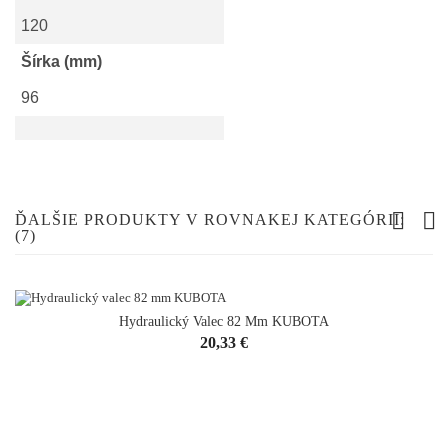
120
Šírka (mm)
96
ĎALŠIE PRODUKTY V ROVNAKEJ KATEGÓRII:
(7)
Hydraulický Valec 82 Mm KUBOTA
VYPREDANÉ
Cena
20,33 €