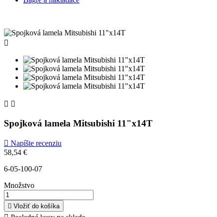



Spojková lamela Mitsubishi 11"x14T

Napíšte recenziu
58,54 €
6-05-100-07
Množstvo

Vložiť do košíka