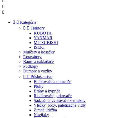





Kategórie


Traktory
KUBOTA
YANMAR
MITSUBISHI
ISEKI
Mulčery a kosačky
Rotavátory
Bágre a nakladače
Podkopy
Dumpre a vozíky


Príslušenstvo
Balíkovače a obracače
Pluhy
Brány a kypriče
Riadkovače, jarkovače
Sadzače a vyorávače zemiakov
Vlečky, boxy, paletizačné vidly
Zimná údržba
Navijáky