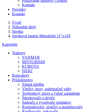
Používanie súborov Cookies
Kontakt
Novinky
Kontakt
Úvod
Náhradné diely
Spojka
Spojková lamela Mitsubishi 11"x14T
Kategórie
Traktory
YANMAR
MITSUBISHI
KUBOTA
ISEKI
Rotavátory
Príslušenstvo
Zimná údržba
Vlečky, boxy, paletizačné vidly
Trojbodový záves a ťažné zariadenie
Štiepkovače a drviče
Sadzače a vyorávače zemiakov
Rozprašovače, sejačky a postrekovače
Riadkovače, jarkovače