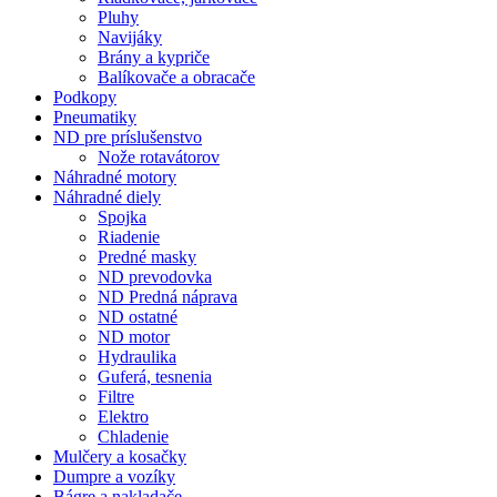
Pluhy
Navijáky
Brány a kypriče
Balíkovače a obracače
Podkopy
Pneumatiky
ND pre príslušenstvo
Nože rotavátorov
Náhradné motory
Náhradné diely
Spojka
Riadenie
Predné masky
ND prevodovka
ND Predná náprava
ND ostatné
ND motor
Hydraulika
Guferá, tesnenia
Filtre
Elektro
Chladenie
Mulčery a kosačky
Dumpre a vozíky
Bágre a nakladače