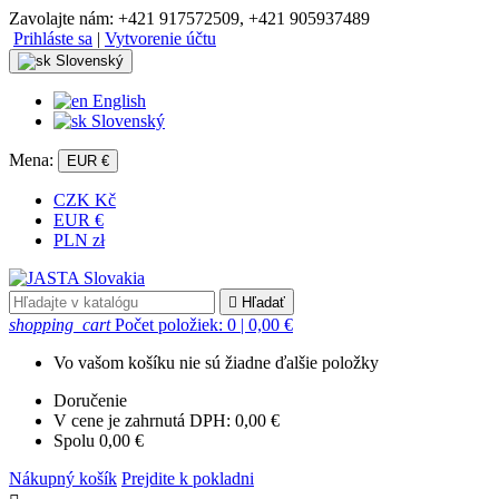
Zavolajte nám:
+421 917572509, +421 905937489
Prihláste sa
|
Vytvorenie účtu
Slovenský
English
Slovenský
Mena:
EUR €
CZK Kč
EUR €
PLN zł

Hľadať
shopping_cart
Počet položiek: 0
| 0,00 €
Vo vašom košíku nie sú žiadne ďalšie položky
Doručenie
V cene je zahrnutá DPH:
0,00 €
Spolu
0,00 €
Nákupný košík
Prejdite k pokladni