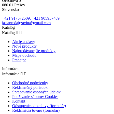
Orechová 5
080 01 Prešov
Slovensko
+421 917572509, +421 905937489
jastapredaj(zavináč)gmail.com
Katalóg
Katalóg


Akcie a zľavy
Nové produkty
Najpredávanejšie produkty
Mapa obchodu
Predajne
Informácie
Informácie


Obchodné podmienky
Reklamačný poriadok
Spracovanie osobných údajov
Používanie súborov Cookies
Kontakt
Odstúpenie od zmluvy (formulár)
Reklamácia tovaru (formulár)