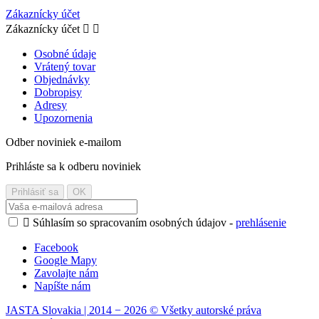
Zákaznícky účet
Zákaznícky účet


Osobné údaje
Vrátený tovar
Objednávky
Dobropisy
Adresy
Upozornenia
Odber noviniek e-mailom
Prihláste sa k odberu noviniek

Súhlasím so spracovaním osobných údajov -
prehlásenie
Facebook
Google Mapy
Zavolajte nám
Napíšte nám
JASTA Slovakia | 2014 − 2026 © Všetky autorské práva