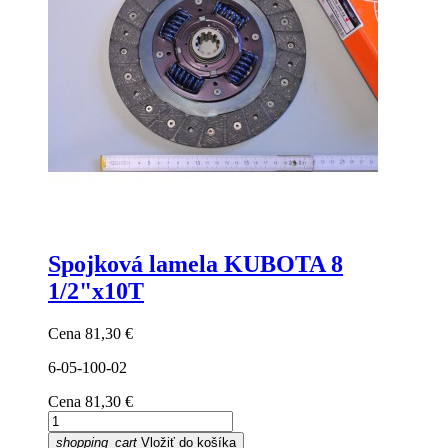
Spojková lamela KUBOTA 8
1/2"x10T
Cena
81,30 €
6-05-100-02
Cena
81,30 €
shopping_cart
Vložiť do košíka