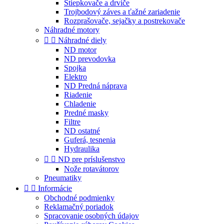
Štiepkovače a drviče
Trojbodový záves a ťažné zariadenie
Rozprašovače, sejačky a postrekovače
Náhradné motory


Náhradné diely
ND motor
ND prevodovka
Spojka
Elektro
ND Predná náprava
Riadenie
Chladenie
Predné masky
Filtre
ND ostatné
Guferá, tesnenia
Hydraulika


ND pre príslušenstvo
Nože rotavátorov
Pneumatiky


Informácie
Obchodné podmienky
Reklamačný poriadok
Spracovanie osobných údajov