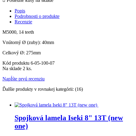

Posledné kusy na sklade
Popis
Podrobnosti o produkte
Recenzie
M5000, 14 teeth
Vnútorný Ø (zuby): 40mm
Celkový Ø: 275mm
Kód produktu
6-05-100-07
Na sklade
2 ks.
NapÍśte prvú recenziu
Ďalšie produkty v rovnakej kategórii: (16)
Spojková lamela Iseki 8" 13T (new
one)