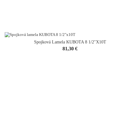
Spojková Lamela KUBOTA 8 1/2"x10T
Cena
81,30 €