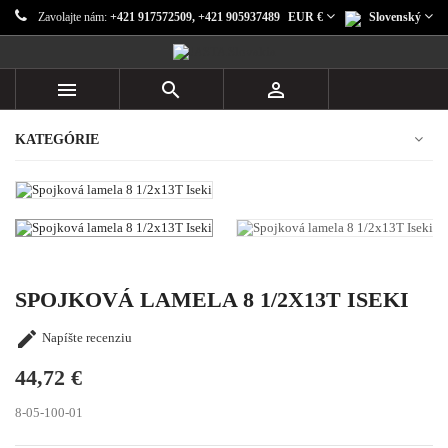
Zavolajte nám:
+421 917572509, +421 905937489
EUR €
Slovenský



KATEGÓRIE
SPOJKOVÁ LAMELA 8 1/2X13T ISEKI

Napíšte recenziu
44,72 €
8-05-100-01