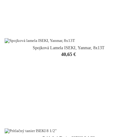
Spojková Lamela ISEKI, Yanmar, 8x13T
VYPREDANÉ
Cena
40,65 €