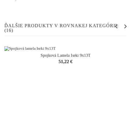
ĎALŠIE PRODUKTY V ROVNAKEJ KATEGÓRII:
(16)
Spojková Lamela Iseki 9x13T
Cena
51,22 €