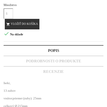
Množstvo
VLOŽIŤ DO KOŠÍKA


Na sklade
POPIS
PODROBNOSTI O PRODUKTE
RECENZIE
Iseki,
13 zubov
vnútor.priemer (zuby): 25mm
celkový Ø 215mm