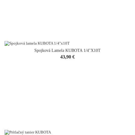
Spojková Lamela KUBOTA 1/4"x10T
Cena
43,90 €