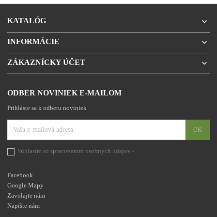
KATALÓG

INFORMÁCIE

ZÁKAZNÍCKY ÚČET

ODBER NOVINIEK E-MAILOM
Prihláste sa k odberu noviniek
Súhlasím so spracovaním osobných údajov -
prehlásenie
Facebook
Google Mapy
Zavolajte nám
Napíšte nám