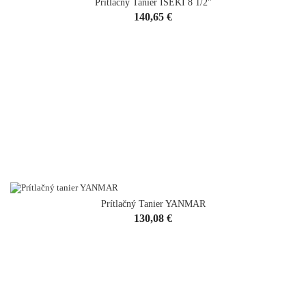
Prítlačný Tanier ISEKI 8 1/2"
Cena
140,65 €
Prítlačný Tanier YANMAR
Cena
130,08 €