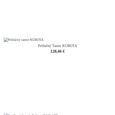
Prítlačný Tanier KUBOTA
Cena
128,46 €