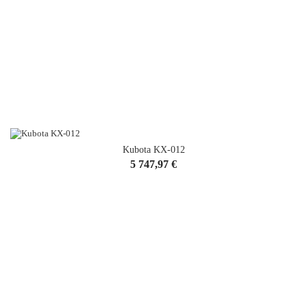
Kubota KX-012
Cena
5 747,97 €