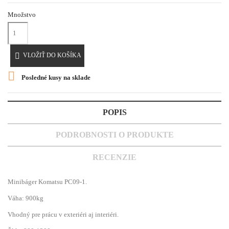
Množstvo

VLOŽIŤ DO KOŠÍKA

Posledné kusy na sklade
POPIS
PODROBNOSTI O PRODUKTE
RECENZIE
Minibáger Komatsu PC09-1.
Váha: 900kg
Vhodný pre prácu v exteriéri aj interiéri.