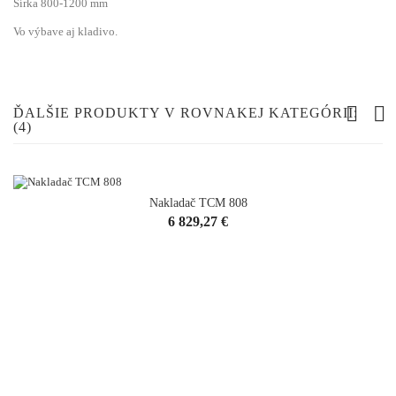
Šírka 800-1200 mm
Vo výbave aj kladivo.
ĎALŠIE PRODUKTY V ROVNAKEJ KATEGÓRII:
(4)
Nakladač TCM 808
Cena
6 829,27 €