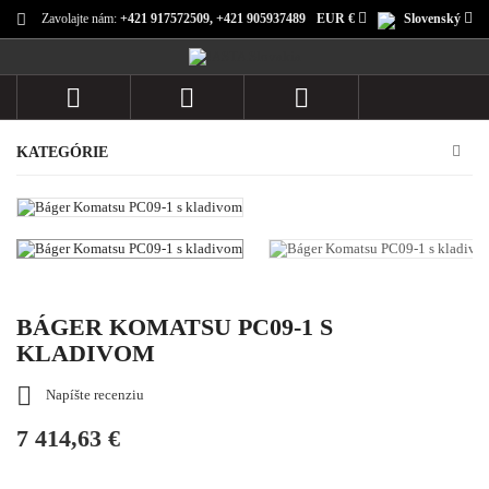
Zavolajte nám:
+421 917572509, +421 905937489
EUR €
Slovenský



KATEGÓRIE
BÁGER KOMATSU PC09-1 S
KLADIVOM

Napíšte recenziu
7 414,63 €