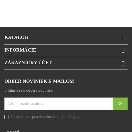
KATALÓG

INFORMÁCIE

ZÁKAZNÍCKY ÚČET

ODBER NOVINIEK E-MAILOM
Prihláste sa k odberu noviniek
Súhlasím so spracovaním osobných údajov -
prehlásenie
Facebook