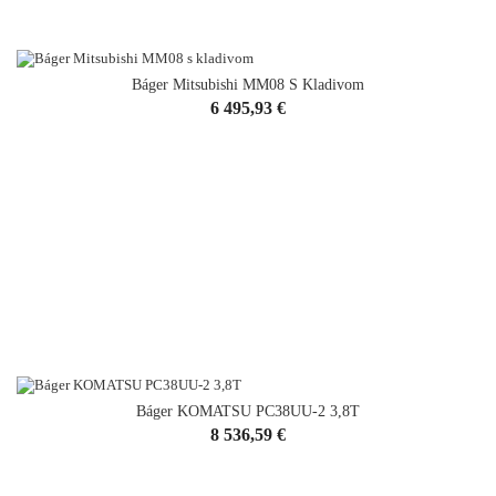
Báger Mitsubishi MM08 S Kladivom
Cena
6 495,93 €
Báger KOMATSU PC38UU-2 3,8T
Cena
8 536,59 €