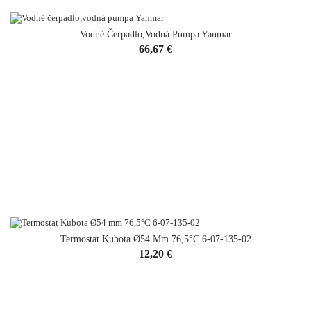
Vodné Čerpadlo,vodná Pumpa Yanmar
Cena
66,67 €
Termostat Kubota Ø54 Mm 76,5°C 6-07-135-02
Cena
12,20 €