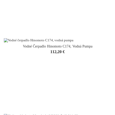
Vodné Čerpadlo Hinomoto C174, Vodná Pumpa
VYPREDANÉ
Cena
112,20 €