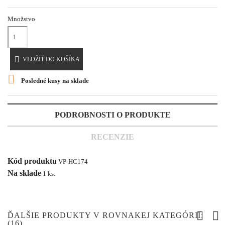
Množstvo

VLOŽIŤ DO KOŠÍKA

Posledné kusy na sklade
PODROBNOSTI O PRODUKTE
RECENZIE
Kód produktu
VP-HC174
Na sklade
1 ks.
ĎALŠIE PRODUKTY V ROVNAKEJ KATEGÓRII:
(16)