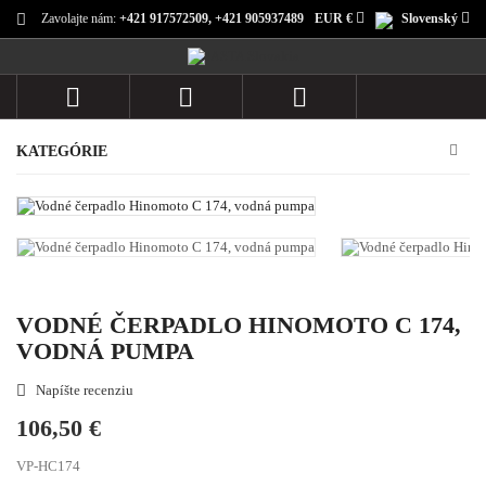
Zavolajte nám:
+421 917572509, +421 905937489
EUR €
Slovenský



KATEGÓRIE
VODNÉ ČERPADLO HINOMOTO C 174,
VODNÁ PUMPA
Napíšte recenziu

106,50 €
VP-HC174