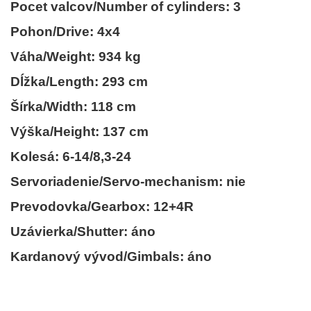
Pocet valcov/Number of cylinders: 3
Pohon/Drive: 4x4
Váha/Weight: 934 kg
Dĺžka/Length: 293 cm
Šírka/Width: 118 cm
Výška/Height: 137 cm
Kolesá: 6-14/8,3-24
Servoriadenie/Servo-mechanism: nie
Prevodovka/Gearbox: 12+4R
Uzávierka/Shutter: áno
Kardanový vývod/Gimbals: áno