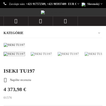
Zavolajte nám:
+421 917572509, +421 905937489
EUR €
Slovenský



KATEGÓRIE
ISEKI TU197

Napíšte recenziu
4 373,98 €
01576