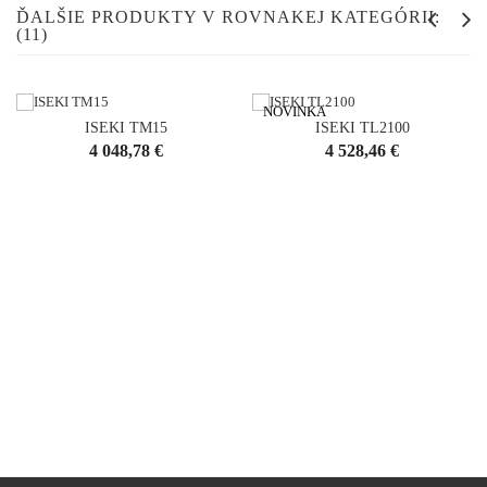
ĎALŠIE PRODUKTY V ROVNAKEJ KATEGÓRII:
(11)
NOVINKA
ISEKI TM15
ISEKI TL2100
Cena
Cena
4 048,78 €
4 528,46 €