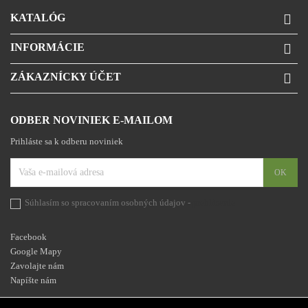
KATALÓG

INFORMÁCIE

ZÁKAZNÍCKY ÚČET

ODBER NOVINIEK E-MAILOM
Prihláste sa k odberu noviniek
Súhlasím so spracovaním osobných údajov -
prehlásenie
Facebook
Google Mapy
Zavolajte nám
Napíšte nám