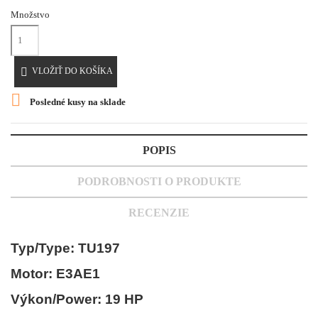
Množstvo

VLOŽIŤ DO KOŠÍKA

Posledné kusy na sklade
POPIS
PODROBNOSTI O PRODUKTE
RECENZIE
Typ/Type: TU197
Motor: E3AE1
Výkon/Power: 19 HP