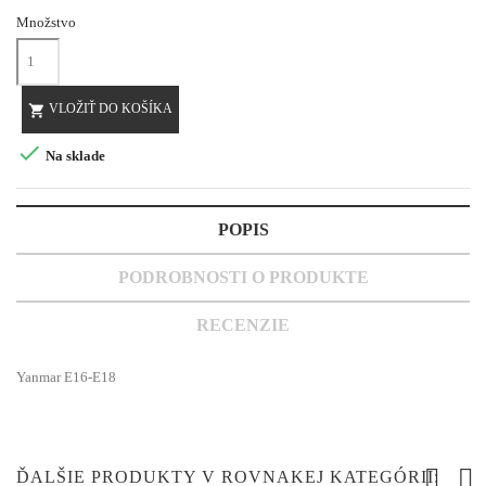
Množstvo
VLOŽIŤ DO KOŠÍKA


Na sklade
POPIS
PODROBNOSTI O PRODUKTE
RECENZIE
Yanmar E16-E18
ĎALŠIE PRODUKTY V ROVNAKEJ KATEGÓRII: