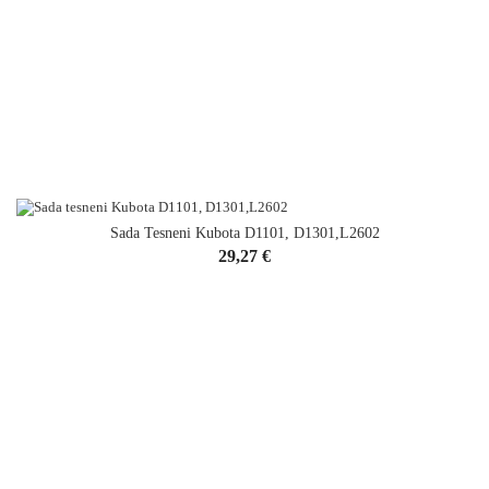
Sada Tesneni Kubota D1101, D1301,L2602
Cena
29,27 €