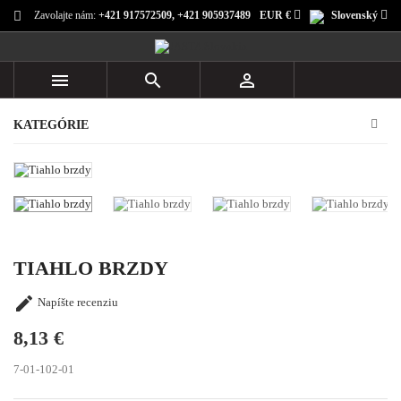
Zavolajte nám:
+421 917572509, +421 905937489
EUR €
Slovenský



KATEGÓRIE
TIAHLO BRZDY

Napíšte recenziu
8,13 €
7-01-102-01