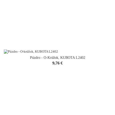
Púzdro - O-Krúžok, KUBOTA L2402
Cena
9,76 €