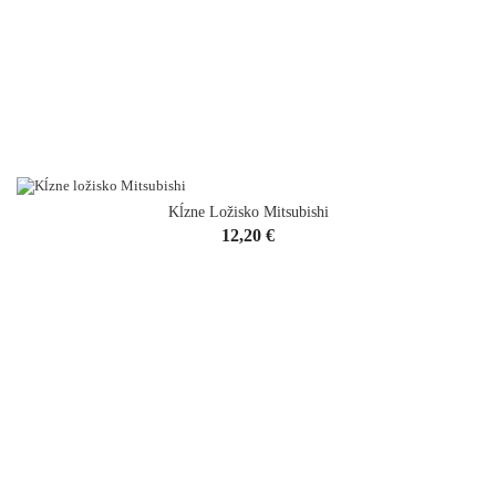
Kĺzne Ložisko Mitsubishi
Cena
12,20 €