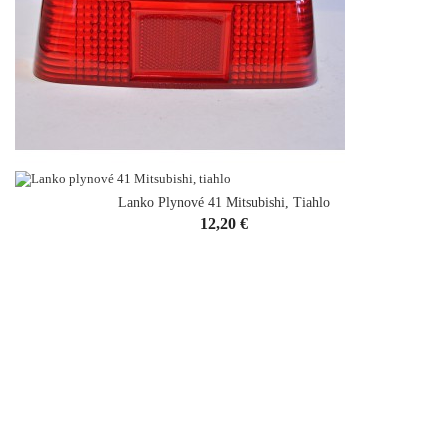
Lanko Plynové 41 Mitsubishi, Tiahlo
Kryt Zadného Svetla KUBOTA
Cena
12,20 €
Cena
8,13 €