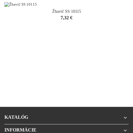
Žhavič SS 10115
Cena
7,32 €
KATALÓG

INFORMÁCIE
