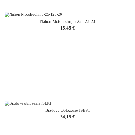
Náhon Motohodín, 5-25-123-20
Cena
15,45 €
Brzdové Obloženie ISEKI
VYPREDANÉ
Cena
34,15 €