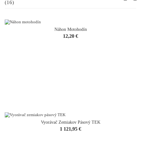
(16)
Náhon Motohodín
VYPREDANÉ
Cena
12,20 €
Vyorávač Zemiakov Pásový TEK
Cena
1 121,95 €