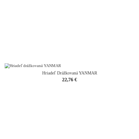
Hriadeľ Drážkovaná YANMAR
VYPREDANÉ
Cena
22,76 €