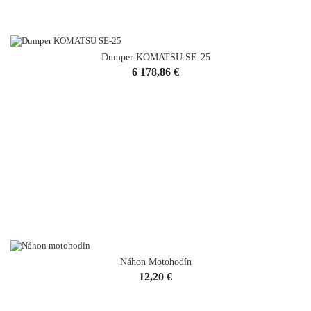
Dumper KOMATSU SE-25
Cena
6 178,86 €
Náhon Motohodín
Cena
12,20 €