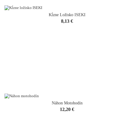
Kĺzne Ložisko ISEKI
Cena
8,13 €
Náhon Motohodín
Cena
12,20 €