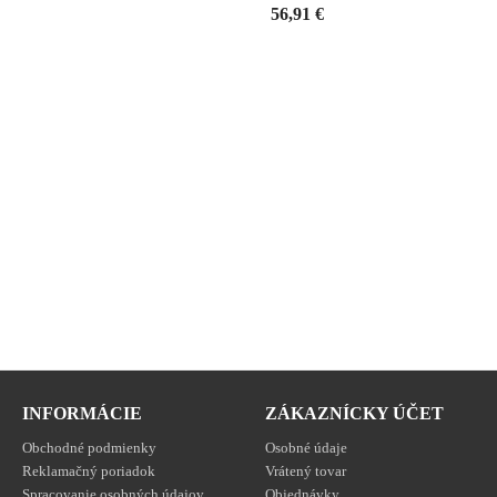
shopping_cart

Cena
56,91 €
INFORMÁCIE
ZÁKAZNÍCKY ÚČET
Obchodné podmienky
Osobné údaje
Reklamačný poriadok
Vrátený tovar
Spracovanie osobných údajov
Objednávky