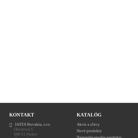
KONTAKT
KATALÓG
JASTA Slovakia, s.r.o.
Akcie a zľavy
Orechová 5
Nové produkty
080 01 Prešov
Najpredávanejšie produkty