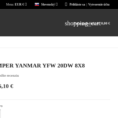
Mena:
EUR €
Slovenský
Prihláste sa
|
Vytvorenie účtu
shopping_cart
Počet položiek: 0
| 0,00 €
PER YANMAR YFW 20DW 8X8
íšte recenziu
6,10 €
vo