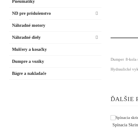
Pneumatiky
ND pre príslušenstvo
Náhradné motory
Náhradné diely
Mulčery a kosačky
Dumper 8-kola 
Dumpre a vozíky
Hydraulické vyk
Bágre a nakladače
ĎALŠIE 
Spínacia Skr
shoppi