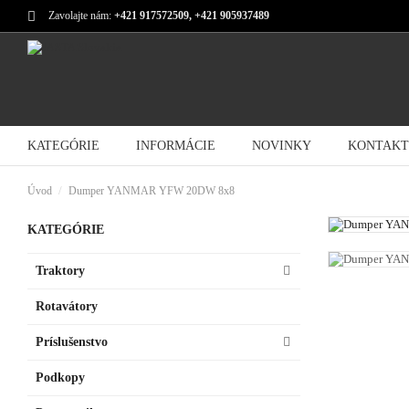
Zavolajte nám:
+421 917572509, +421 905937489
KATEGÓRIE
INFORMÁCIE
NOVINKY
KONTAKT
Úvod
Dumper YANMAR YFW 20DW 8x8
KATEGÓRIE
Traktory
Rotavátory
Príslušenstvo
Podkopy