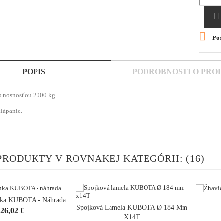


Pos
POPIS
PODROBNOSTI O PRO
s nosnosťou 2000 kg.
lápanie.
PRODUKTY V ROVNAKEJ KATEGÓRII: (16)
inka KUBOTA - Náhrada
Spojková Lamela KUBOTA Ø 184 Mm
Cena
26,02 €
ng_cart

sh
X14T