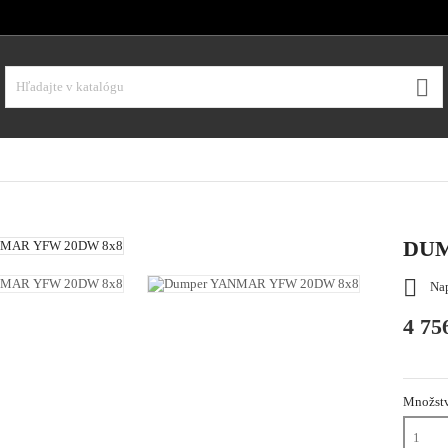

DUM

Nap
4 75
Množst