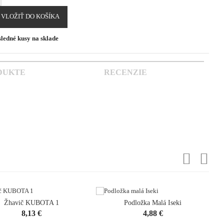
VLOŽIŤ DO KOŠÍKA
ledné kusy na sklade
DUKTE
RECENZIE
Žhavič KUBOTA 1
Podložka Malá Iseki
Cena
Cena
8,13 €
4,88 €
opping_cart

shopping_cart
