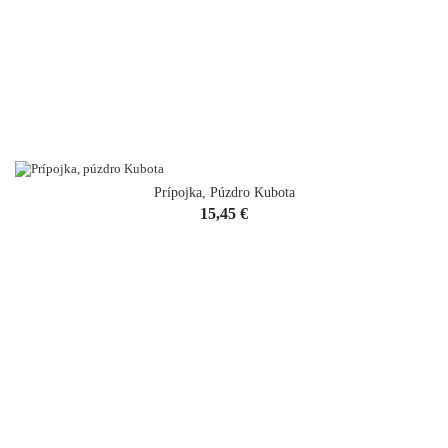
Prípojka, Púzdro Kubota
Cena
15,45 €