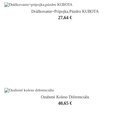
Drážkovanie+prípojka,púzdro KUBOTA
Cena
27,64 €
Ozubené Koleso Diferenciálu
Cena
40,65 €