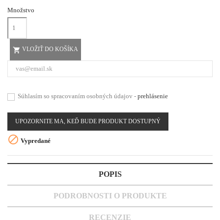
Množstvo
VLOŽIŤ DO KOŠÍKA

Súhlasím so spracovaním osobných údajov -
prehlásenie
UPOZORNITE MA, KEĎ BUDE PRODUKT DOSTUPNÝ

Vypredané
POPIS
PODROBNOSTI O PRODUKTE
RECENZIE