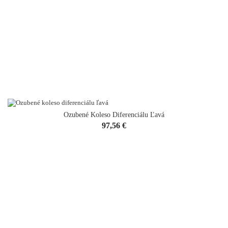
Ozubené Koleso Diferenciálu Ľavá
Cena
97,56 €