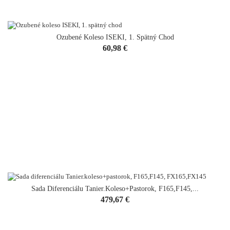
Ozubené Koleso ISEKI, 1. Spätný Chod
Cena
60,98 €
Sada Diferenciálu Tanier.koleso+pastorok, F165,F145,...
Cena
479,67 €