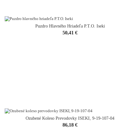
Puzdro Hlavného Hriadeľa P.T.O. Iseki
Cena
50,41 €
Ozubené Koleso Prevodovky ISEKI, 9-19-107-04
Cena
86,18 €