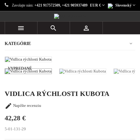
Zavolajte nám:
+421 917572509, +421 905937489
EUR €
Slovenský



KATEGÓRIE
VYPREDANÉ
VIDLICA RÝCHLOSTI KUBOTA

Napíšte recenziu
42,28 €
5-01-131-29