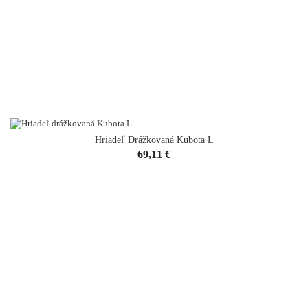
Hriadeľ Drážkovaná Kubota L
Cena
69,11 €