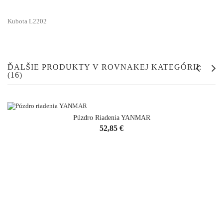
Kubota L2202
ĎALŠIE PRODUKTY V ROVNAKEJ KATEGÓRII:
(16)
Púzdro Riadenia YANMAR
Cena
52,85 €