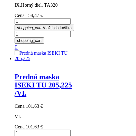
IX.Horný diel, TA320
Cena
154,47 €
shopping_cart
Vložiť do košíka
shopping_cart

Predná maska
ISEKI TU 205,225
/VI.
Cena
101,63 €
VI.
Cena
101,63 €