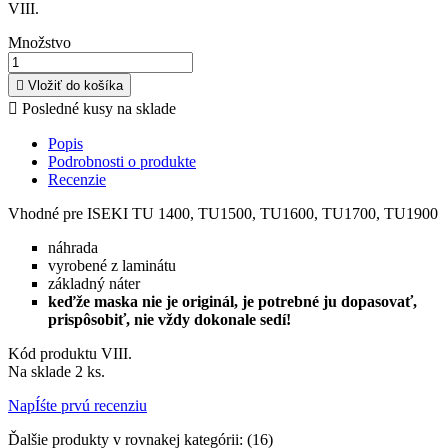
VIII.
Množstvo

Vložiť do košíka

Posledné kusy na sklade
Popis
Podrobnosti o produkte
Recenzie
Vhodné pre ISEKI TU 1400, TU1500, TU1600, TU1700, TU1900
náhrada
vyrobené z laminátu
základný náter
keďže maska nie je originál, je potrebné ju dopasovať,
prispôsobiť, nie vždy dokonale sedí!
Kód produktu
VIII.
Na sklade
2 ks.
NapÍśte prvú recenziu
Ďalšie produkty v rovnakej kategórii: (16)