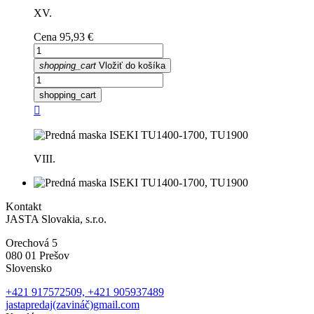
XV.
Cena
95,93 €
shopping_cart
Vložiť do košíka
shopping_cart

VIII.
Kontakt
JASTA Slovakia, s.r.o.
Orechová 5
080 01 Prešov
Slovensko
+421 917572509, +421 905937489
jastapredaj(zavináč)gmail.com