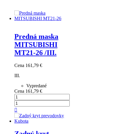
Predná maska
MITSUBISHI
MT21-26 /III.
Cena
161,79 €
III.
Vypredané
Cena
161,79 €

Zadný kryt