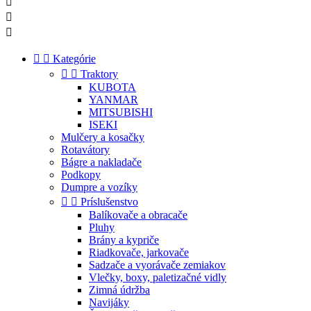





Kategórie


Traktory
KUBOTA
YANMAR
MITSUBISHI
ISEKI
Mulčery a kosačky
Rotavátory
Bágre a nakladače
Podkopy
Dumpre a vozíky


Príslušenstvo
Balíkovače a obracače
Pluhy
Brány a kypriče
Riadkovače, jarkovače
Sadzače a vyorávače zemiakov
Vlečky, boxy, paletizačné vidly
Zimná údržba
Navijáky