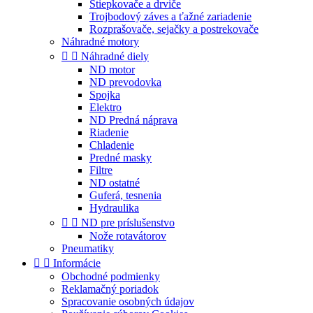
Štiepkovače a drviče
Trojbodový záves a ťažné zariadenie
Rozprašovače, sejačky a postrekovače
Náhradné motory


Náhradné diely
ND motor
ND prevodovka
Spojka
Elektro
ND Predná náprava
Riadenie
Chladenie
Predné masky
Filtre
ND ostatné
Guferá, tesnenia
Hydraulika


ND pre príslušenstvo
Nože rotavátorov
Pneumatiky


Informácie
Obchodné podmienky
Reklamačný poriadok
Spracovanie osobných údajov