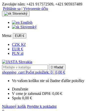
Zavolajte nám:
+421 917572509, +421 905937489
Prihláste sa
|
Vytvorenie účtu
Slovenský
English
Slovenský
Mena:
EUR €
CZK Kč
EUR €
PLN zł

Hľadať
shopping_cart
Počet položiek: 0
| 0,00 €
Vo vašom košíku nie sú žiadne ďalšie položky
Doručenie
V cene je zahrnutá DPH:
0,00 €
Spolu
0,00 €
Nákupný košík
Prejdite k pokladni