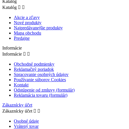
Katalóg
Katalóg


Akcie a zľavy
Nové produkty
Najpredávanejšie produkty
Mapa obchodu
Predajne
Informácie
Informácie


Obchodné podmienky
Reklamačný poriadok
Spracovanie osobných údajov
Používanie súborov Cookies
Kontakt
Odstúpenie od zmluvy (formulár)
Reklamácia tovaru (formulár)
Zákaznícky účet
Zákaznícky účet


Osobné údaje
Vrátený tovar