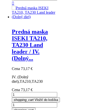

Predná maska
ISEKI TA210,
TA230 Land
leader / IV.
(Dolný...
Cena
73,17 €
IV. (Dolný
diel),TA210,TA230
Cena
73,17 €
shopping_cart
Vložiť do košíka