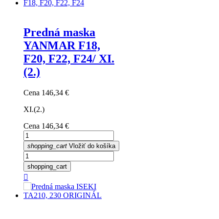
Predná maska
YANMAR F18,
F20, F22, F24/ XI.
(2.)
Cena
146,34 €
XI.(2.)
Cena
146,34 €
shopping_cart
Vložiť do košíka
shopping_cart
