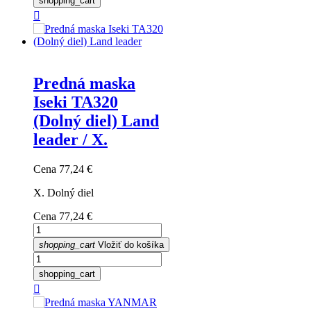
shopping_cart

Predná maska
Iseki TA320
(Dolný diel) Land
leader / X.
Cena
77,24 €
X. Dolný diel
Cena
77,24 €
shopping_cart
Vložiť do košíka
shopping_cart
