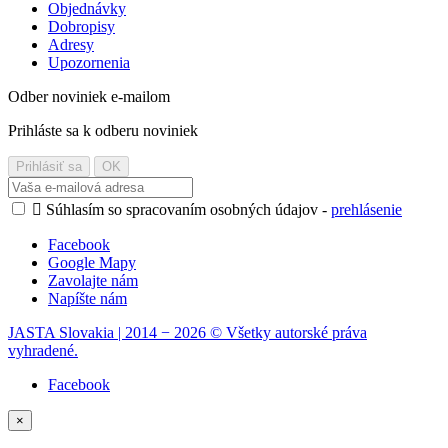
Objednávky
Dobropisy
Adresy
Upozornenia
Odber noviniek e-mailom
Prihláste sa k odberu noviniek

Súhlasím so spracovaním osobných údajov -
prehlásenie
Facebook
Google Mapy
Zavolajte nám
Napíšte nám
JASTA Slovakia | 2014 − 2026 © Všetky autorské práva
vyhradené.
Facebook
×