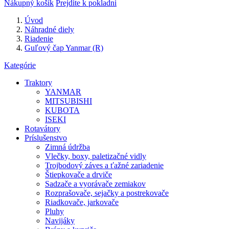
Nákupný košík
Prejdite k pokladni
Úvod
Náhradné diely
Riadenie
Guľový čap Yanmar (R)
Kategórie
Traktory
YANMAR
MITSUBISHI
KUBOTA
ISEKI
Rotavátory
Príslušenstvo
Zimná údržba
Vlečky, boxy, paletizačné vidly
Trojbodový záves a ťažné zariadenie
Štiepkovače a drviče
Sadzače a vyorávače zemiakov
Rozprašovače, sejačky a postrekovače
Riadkovače, jarkovače
Pluhy
Navijáky