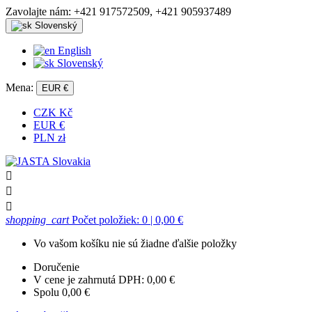
Zavolajte nám:
+421 917572509, +421 905937489
Slovenský
English
Slovenský
Mena:
EUR €
CZK Kč
EUR €
PLN zł



shopping_cart
Počet položiek: 0
| 0,00 €
Vo vašom košíku nie sú žiadne ďalšie položky
Doručenie
V cene je zahrnutá DPH:
0,00 €
Spolu
0,00 €