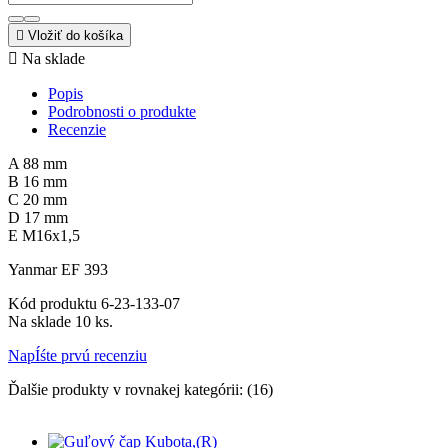

Vložiť do košíka

Na sklade
Popis
Podrobnosti o produkte
Recenzie
A 88 mm
B 16 mm
C 20 mm
D 17 mm
E M16x1,5
Yanmar EF 393
Kód produktu
6-23-133-07
Na sklade
10 ks.
NapÍśte prvú recenziu
Ďalšie produkty v rovnakej kategórii: (16)