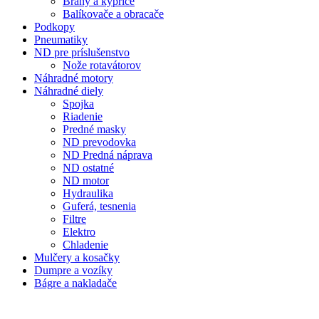
Brány a kypriče
Balíkovače a obracače
Podkopy
Pneumatiky
ND pre príslušenstvo
Nože rotavátorov
Náhradné motory
Náhradné diely
Spojka
Riadenie
Predné masky
ND prevodovka
ND Predná náprava
ND ostatné
ND motor
Hydraulika
Guferá, tesnenia
Filtre
Elektro
Chladenie
Mulčery a kosačky
Dumpre a vozíky
Bágre a nakladače