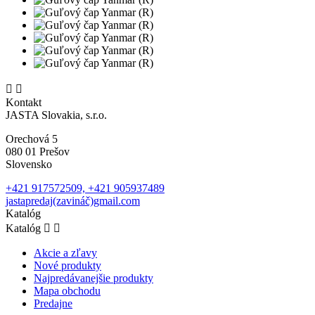


Kontakt
JASTA Slovakia, s.r.o.
Orechová 5
080 01 Prešov
Slovensko
+421 917572509, +421 905937489
jastapredaj(zavináč)gmail.com
Katalóg
Katalóg


Akcie a zľavy
Nové produkty
Najpredávanejšie produkty
Mapa obchodu
Predajne