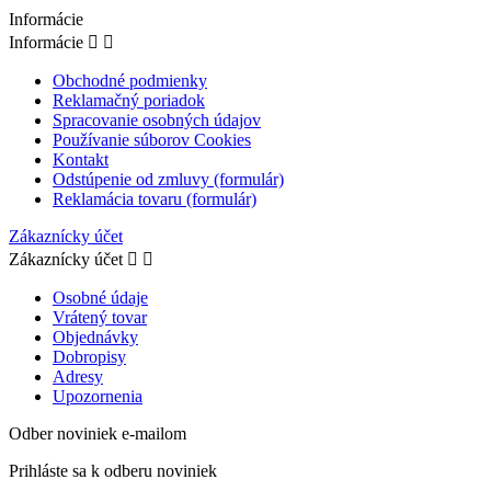
Informácie
Informácie


Obchodné podmienky
Reklamačný poriadok
Spracovanie osobných údajov
Používanie súborov Cookies
Kontakt
Odstúpenie od zmluvy (formulár)
Reklamácia tovaru (formulár)
Zákaznícky účet
Zákaznícky účet


Osobné údaje
Vrátený tovar
Objednávky
Dobropisy
Adresy
Upozornenia
Odber noviniek e-mailom
Prihláste sa k odberu noviniek