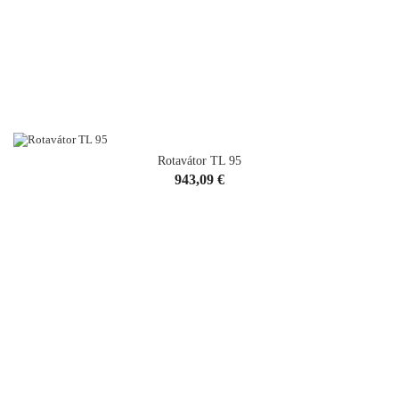
Rotavátor TL 95
Cena
943,09 €