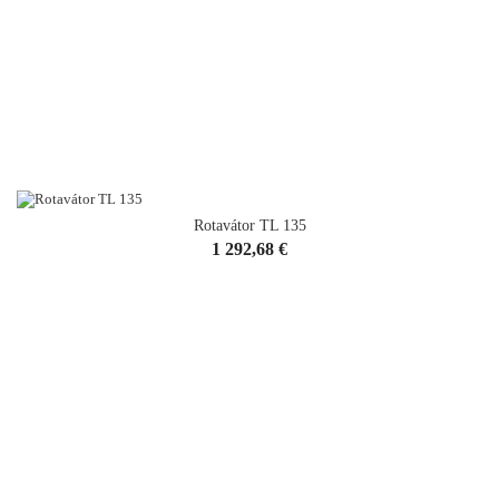
Rotavátor TL 135
Cena
1 292,68 €