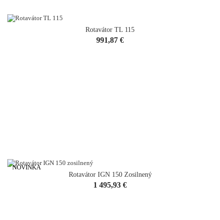
Rotavátor TL 115
Cena
991,87 €
NOVINKA
Rotavátor IGN 150 Zosilnený
Cena
1 495,93 €