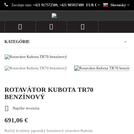
Zavolajte nám:
+421 917572509, +421 905937489
EUR €
Slovenský



KATEGÓRIE
ROTAVÁTOR KUBOTA TR70
BENZÍNOVÝ

Napíšte recenziu
691,06 €
Ručný kvalitný japonský benzínový rotavátor Kubota.