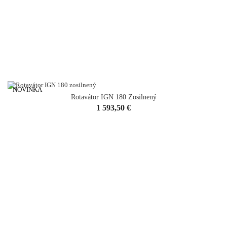
NOVINKA
Rotavátor IGN 180 Zosilnený
Cena
1 593,50 €