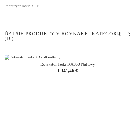
Počet rýchlosti: 3 + R
ĎALŠIE PRODUKTY V ROVNAKEJ KATEGÓRII:
(10)
Rotavátor Iseki KA950 Naftový
Cena
1 341,46 €