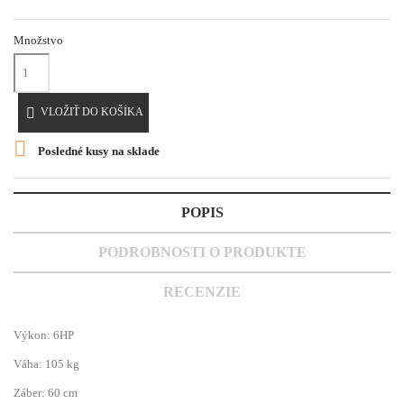
Množstvo

VLOŽIŤ DO KOŠÍKA

Posledné kusy na sklade
POPIS
PODROBNOSTI O PRODUKTE
RECENZIE
Výkon: 6HP
Váha: 105 kg
Záber: 60 cm