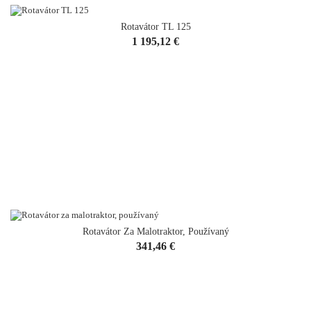
Rotavátor TL 125
Cena
1 195,12 €
Rotavátor Za Malotraktor, Používaný
Cena
341,46 €