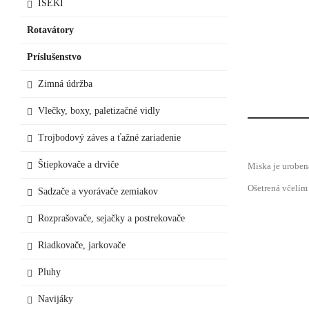
ISEKI
Rotavátory
Príslušenstvo
Zimná údržba
Vlečky, boxy, paletizačné vidly
Trojbodový záves a ťažné zariadenie
Štiepkovače a drviče
Miska je uroben
Ošetrená včelím
Sadzače a vyorávače zemiakov
Rozprašovače, sejačky a postrekovače
Riadkovače, jarkovače
Pluhy
Navijáky