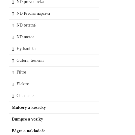
ND prevodovka
ND Predná náprava
ND ostatné
ND motor
Hydraulika
Guferá, tesnenia
Filtre
Elektro
Chladenie
Mulčery a kosačky
Dumpre a vozíky
Bágre a nakladače