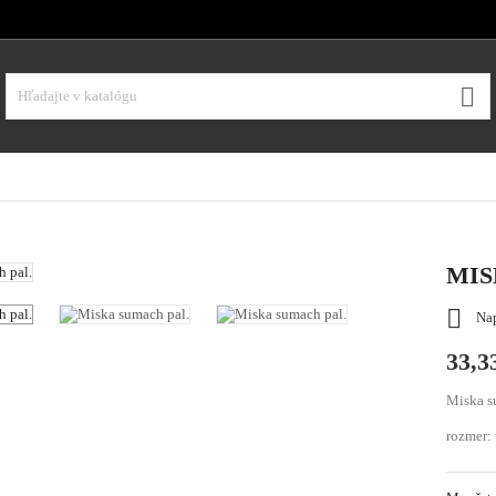

MIS

Nap
33,3
Miska s
rozmer: