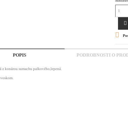
Množst


Pos
POPIS
PODROBNOSTI O PRO
á z konárou sumachu palkového,lepená.
 voskom.