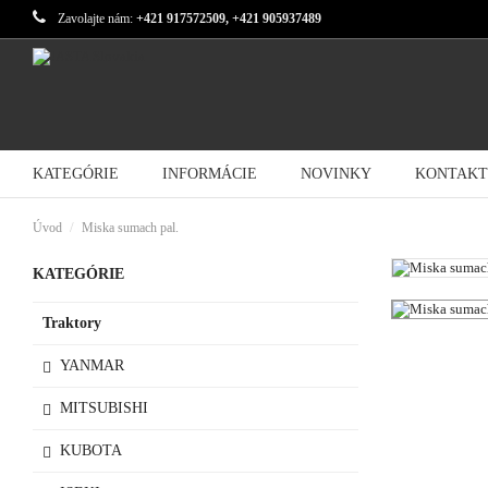
Zavolajte nám:
+421 917572509, +421 905937489
KATEGÓRIE
INFORMÁCIE
NOVINKY
KONTAKT
Úvod
Miska sumach pal.
KATEGÓRIE
Traktory
YANMAR
MITSUBISHI
KUBOTA