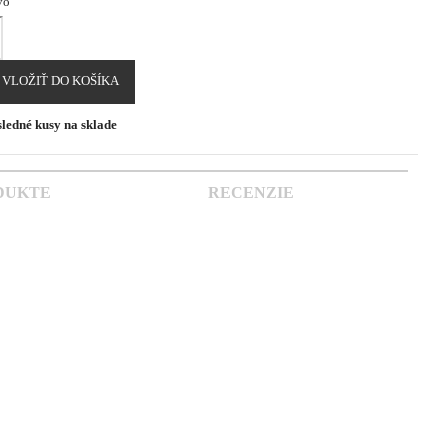
vo
VLOŽIŤ DO KOŠÍKA
ledné kusy na sklade
DUKTE
RECENZIE