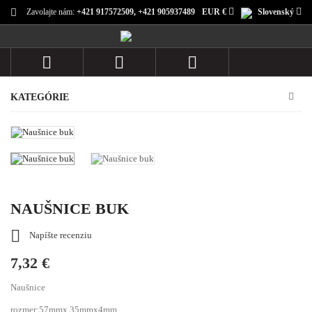
Zavolajte nám:
+421 917572509, +421 905937489
EUR €
Slovenský



KATEGÓRIE
NAUŠNICE BUK

Napíšte recenziu
7,32 €
Naušnice
rozmer:57mmx 35mmx4mm