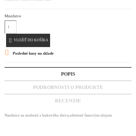
Množstvo

VLOŽIŤ DO KOŠÍKA

Posledné kusy na sklade
POPIS
PODROBNOSTI O PRODUKTE
RECENZIE
Naušnice su urobené z bukového dreva,ošetrené ľanovým olejom.