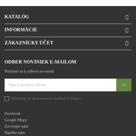
KATALÓG

INFORMÁCIE

ZÁKAZNÍCKY ÚČET

ODBER NOVINIEK E-MAILOM
Prihláste sa k odberu noviniek
Súhlasím so spracovaním osobných údajov -
prehlásenie
Facebook
Google Mapy
Zavolajte nám
Napíšte nám