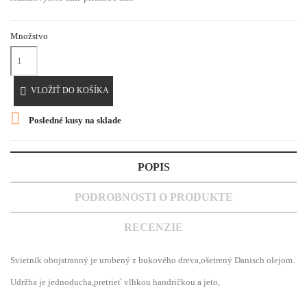
Množstvo

VLOŽIŤ DO KOŠÍKA

Posledné kusy na sklade
POPIS
PODROBNOSTI O PRODUKTE
RECENZIE
Svietník obojstranný je urobený z bukového dreva,ošetrený Danisch olejom.
Udržba je jednoducha,pretrieť vlhkou handričkou a jeto,