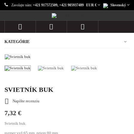
Zavolajte nám:
+421 917572509, +421 905937489
EUR €
Slovenský



KATEGÓRIE
SVIETNÍK BUK

Napíšte recenziu
7,32 €
Svietník buk.
rozmer:vyš:65 mm priem:80 mm