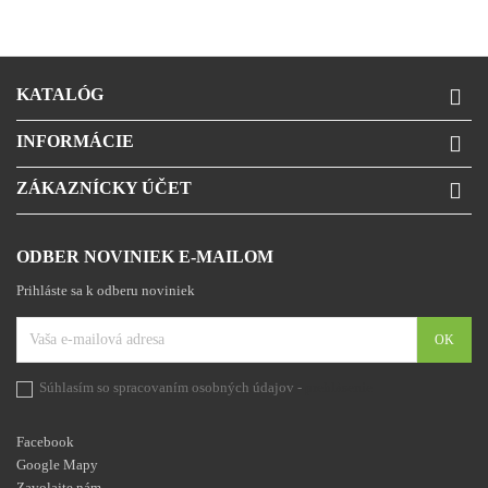
KATALÓG

INFORMÁCIE

ZÁKAZNÍCKY ÚČET

ODBER NOVINIEK E-MAILOM
Prihláste sa k odberu noviniek
Súhlasím so spracovaním osobných údajov -
prehlásenie
Facebook
Google Mapy
Zavolajte nám