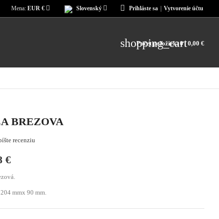
Mena:
EUR €
Slovenský
Prihláste sa
|
Vytvorenie účtu
shopping_cart
Počet položiek: 0
| 0,00 €
A BREZOVA
íšte recenziu
8 €
ezová.
:204 mmx 90 mm.