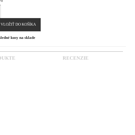
vo
VLOŽIŤ DO KOŠÍKA
ledné kusy na sklade
DUKTE
RECENZIE