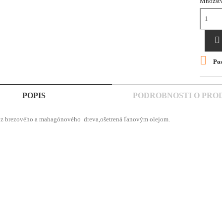
Množst


Pos
POPIS
PODROBNOSTI O PRO
 z brezového a mahagónového dreva,ošetrená ľanovým olejom.