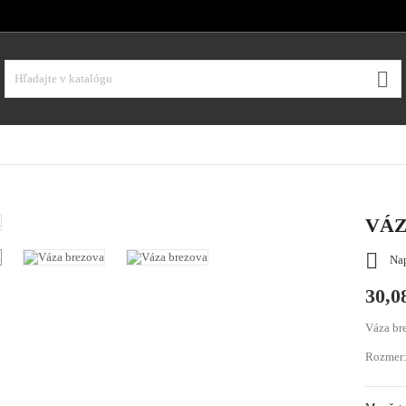

VÁZ

Nap
30,0
Váza br
Rozmer