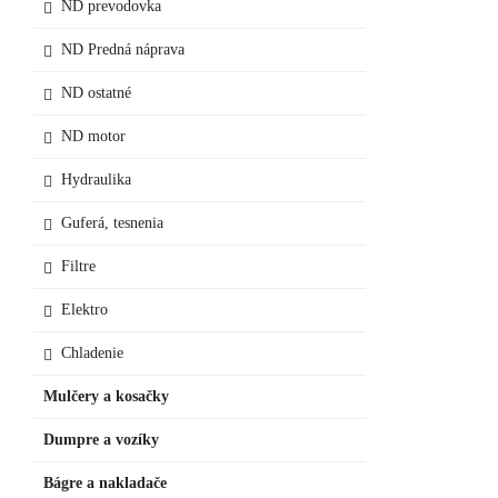
ND prevodovka
ND Predná náprava
ND ostatné
ND motor
Hydraulika
Guferá, tesnenia
Filtre
Elektro
Chladenie
Mulčery a kosačky
Dumpre a vozíky
Bágre a nakladače