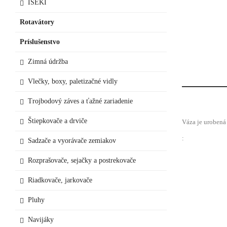
ISEKI
Rotavátory
Príslušenstvo
Zimná údržba
Vlečky, boxy, paletizačné vidly
Trojbodový záves a ťažné zariadenie
Štiepkovače a drviče
Váza je urobená
:
Sadzače a vyorávače zemiakov
Rozprašovače, sejačky a postrekovače
Riadkovače, jarkovače
Pluhy
Navijáky