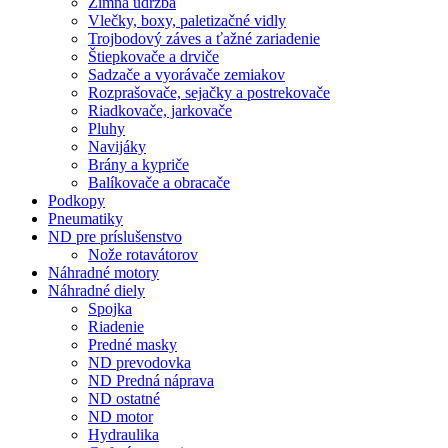
Zimná údržba
Vlečky, boxy, paletizačné vidly
Trojbodový záves a ťažné zariadenie
Štiepkovače a drviče
Sadzače a vyorávače zemiakov
Rozprašovače, sejačky a postrekovače
Riadkovače, jarkovače
Pluhy
Navijáky
Brány a kypriče
Balíkovače a obracače
Podkopy
Pneumatiky
ND pre príslušenstvo
Nože rotavátorov
Náhradné motory
Náhradné diely
Spojka
Riadenie
Predné masky
ND prevodovka
ND Predná náprava
ND ostatné
ND motor
Hydraulika