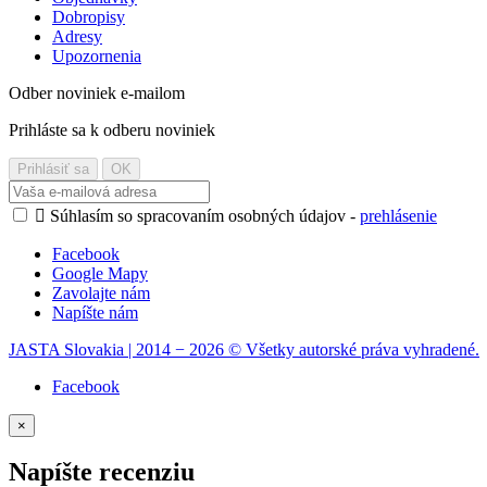
Dobropisy
Adresy
Upozornenia
Odber noviniek e-mailom
Prihláste sa k odberu noviniek

Súhlasím so spracovaním osobných údajov -
prehlásenie
Facebook
Google Mapy
Zavolajte nám
Napíšte nám
JASTA Slovakia | 2014 − 2026 © Všetky autorské práva vyhradené.
Facebook
×
Napíšte recenziu