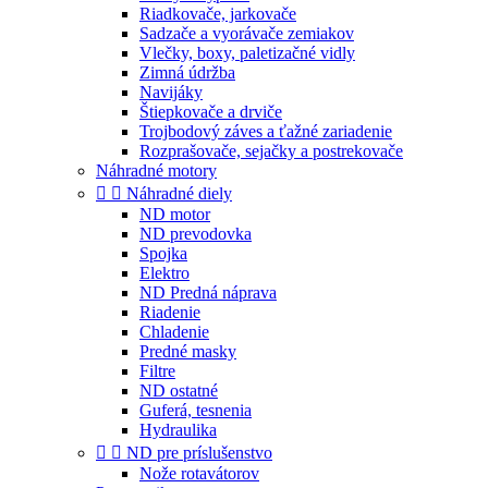
Riadkovače, jarkovače
Sadzače a vyorávače zemiakov
Vlečky, boxy, paletizačné vidly
Zimná údržba
Navijáky
Štiepkovače a drviče
Trojbodový záves a ťažné zariadenie
Rozprašovače, sejačky a postrekovače
Náhradné motory


Náhradné diely
ND motor
ND prevodovka
Spojka
Elektro
ND Predná náprava
Riadenie
Chladenie
Predné masky
Filtre
ND ostatné
Guferá, tesnenia
Hydraulika


ND pre príslušenstvo
Nože rotavátorov