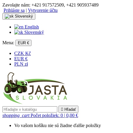
Zavolajte nám:
+421 917572509, +421 905937489
Prihláste sa
|
Vytvorenie účtu
Slovenský
English
Slovenský
Mena:
EUR €
CZK Kč
EUR €
PLN zł

Hľadať
shopping_cart
Počet položiek: 0
| 0,00 €
Vo vašom košíku nie sú žiadne ďalšie položky