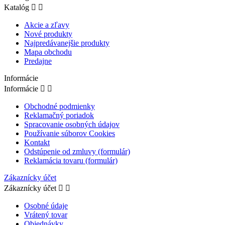
Katalóg


Akcie a zľavy
Nové produkty
Najpredávanejšie produkty
Mapa obchodu
Predajne
Informácie
Informácie


Obchodné podmienky
Reklamačný poriadok
Spracovanie osobných údajov
Používanie súborov Cookies
Kontakt
Odstúpenie od zmluvy (formulár)
Reklamácia tovaru (formulár)
Zákaznícky účet
Zákaznícky účet


Osobné údaje
Vrátený tovar
Objednávky