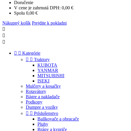
Doručenie
V cene je zahrnutá DPH:
0,00 €
Spolu
0,00 €
Nákupný košík
Prejdite k pokladni





Kategórie


Traktory
KUBOTA
YANMAR
MITSUBISHI
ISEKI
Mulčery a kosačky
Rotavátory
Bágre a nakladače
Podkopy
Dumpre a vozíky


Príslušenstvo
Balíkovače a obracače
Pluhy
Brány a kypriče