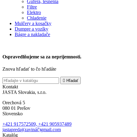
Guferá, tesnenia
Filtre
Elektro
Chladenie
Mulčery a kosačky
Dumpre a vozíky
Bágre a nakladače
Ospravedlňujeme sa za nepríjemnosti.
Znova hľadať to čo hľadáte

Hľadať
Kontakt
JASTA Slovakia, s.r.o.
Orechová 5
080 01 Prešov
Slovensko
+421 917572509, +421 905937489
jastapredaj(zavináč)gmail.com
Katalóg