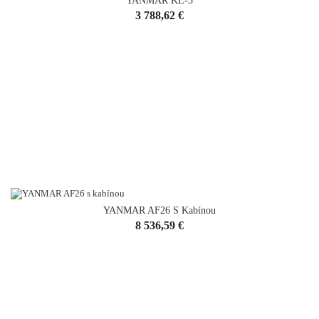
YANMAR KE-3
Cena
3 788,62 €
YANMAR AF26 S Kabínou
Cena
8 536,59 €