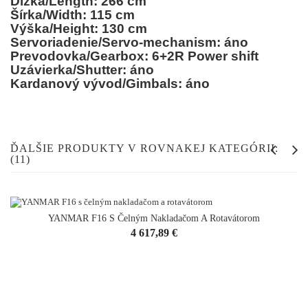
Dĺžka/Length: 266 cm
Šírka/Width: 115 cm
Výška/Height: 130 cm
Servoriadenie/Servo-mechanism: áno
Prevodovka/Gearbox: 6+2R Power shift
Uzávierka/Shutter: áno
Kardanový vývod/Gimbals: áno
ĎALŠIE PRODUKTY V ROVNAKEJ KATEGÓRII:
(11)
YANMAR F16 S Čelným Nakladačom A Rotavátorom
Cena
4 617,89 €