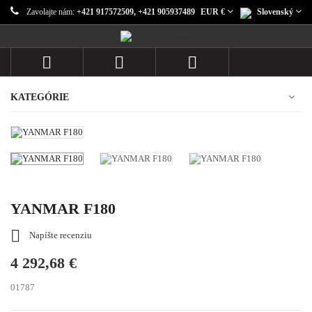
Zavolajte nám:
+421 917572509, +421 905937489
EUR €
Slovenský



KATEGÓRIE
YANMAR F180

Napíšte recenziu
4 292,68 €
01787