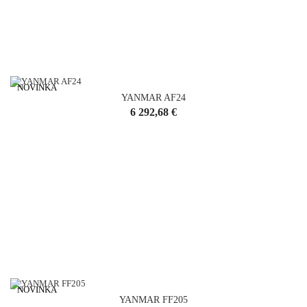
NOVINKA
YANMAR AF24
Cena
6 292,68 €
NOVINKA
YANMAR FF205