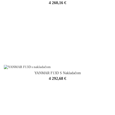
Cena
4 260,16 €
YANMAR F13D S Nakladačom
Cena
4 292,68 €