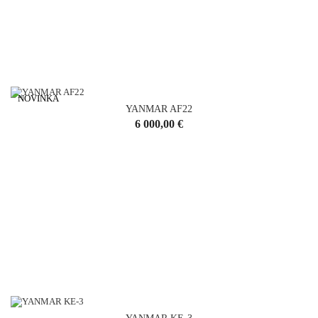
NOVINKA
YANMAR AF22
Cena
6 000,00 €