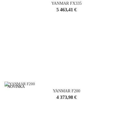
YANMAR FX335
Cena
5 463,41 €
NOVINKA
YANMAR F200
Cena
4 373,98 €