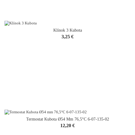
Klínok 3 Kubota
VYPREDANÉ
Cena
3,25 €
Termostat Kubota Ø54 Mm 76,5°C 6-07-135-02
Cena
12,20 €