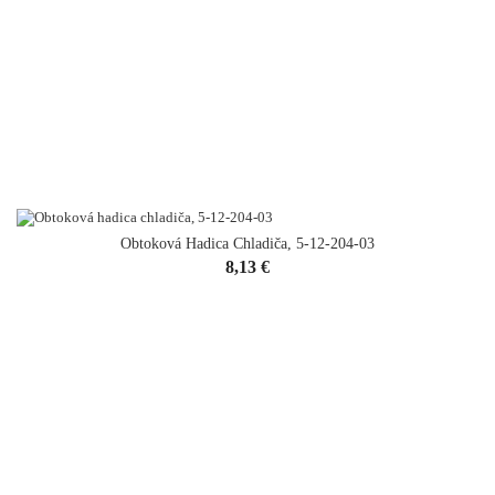
Obtoková Hadica Chladiča, 5-12-204-03
Cena
8,13 €