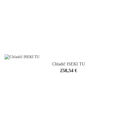
Chladič ISEKI TU
VYPREDANÉ
Cena
258,54 €