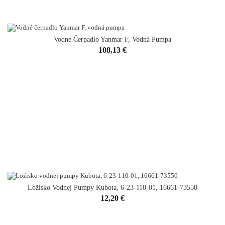
Vodné Čerpadlo Yanmar F, Vodná Pumpa
VYPREDANÉ
Cena
108,13 €
Ložisko Vodnej Pumpy Kubota, 6-23-110-01, 16661-73550
Cena
12,20 €