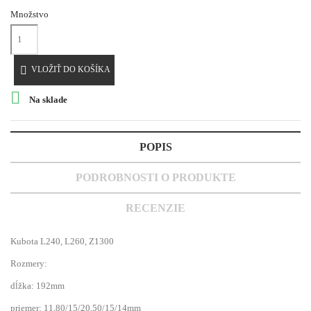
Množstvo

VLOŽIŤ DO KOŠÍKA

Na sklade
POPIS
PODROBNOSTI O PRODUKTE
RECENZIE
Kubota L240, L260, Z1300
Rozmery:
dĺžka: 192mm
priemer: 11,80/15/20,50/15/14mm