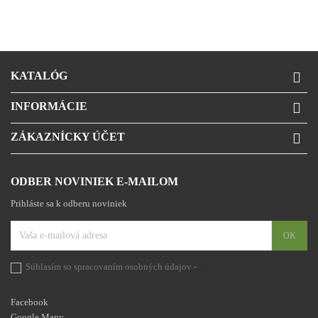
KATALÓG

INFORMÁCIE

ZÁKAZNÍCKY ÚČET

ODBER NOVINIEK E-MAILOM
Prihláste sa k odberu noviniek
Súhlasím so spracovaním osobných údajov -
prehlásenie
Facebook
Google Mapy