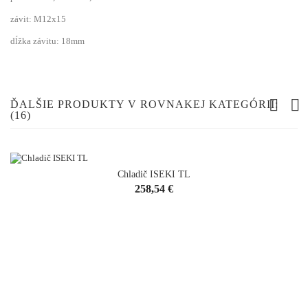
závit: M12x15
dĺžka závitu: 18mm
ĎALŠIE PRODUKTY V ROVNAKEJ KATEGÓRII:
(16)
Chladič ISEKI TL
Cena
258,54 €