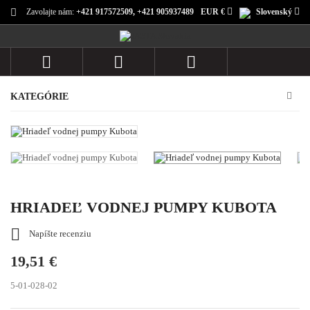
Zavolajte nám:
+421 917572509, +421 905937489
EUR €
Slovenský



KATEGÓRIE
HRIADEĽ VODNEJ PUMPY KUBOTA

Napíšte recenziu
19,51 €
5-01-028-02