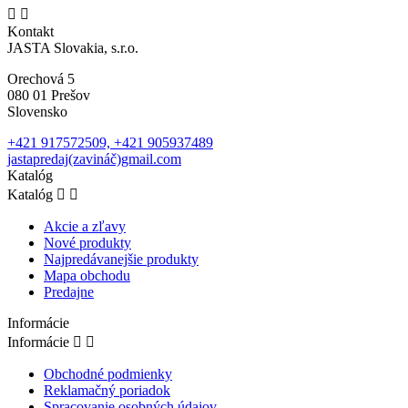


Kontakt
JASTA Slovakia, s.r.o.
Orechová 5
080 01 Prešov
Slovensko
+421 917572509, +421 905937489
jastapredaj(zavináč)gmail.com
Katalóg
Katalóg


Akcie a zľavy
Nové produkty
Najpredávanejšie produkty
Mapa obchodu
Predajne
Informácie
Informácie


Obchodné podmienky
Reklamačný poriadok
Spracovanie osobných údajov