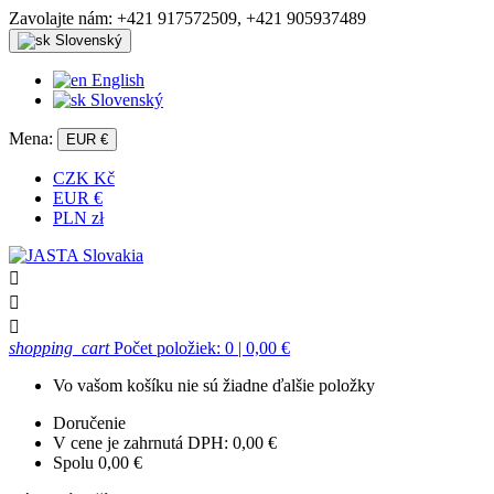
Zavolajte nám:
+421 917572509, +421 905937489
Slovenský
English
Slovenský
Mena:
EUR €
CZK Kč
EUR €
PLN zł



shopping_cart
Počet položiek: 0
| 0,00 €
Vo vašom košíku nie sú žiadne ďalšie položky
Doručenie
V cene je zahrnutá DPH:
0,00 €
Spolu
0,00 €