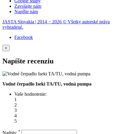
Google Mapy
Zavolajte nám
Napíšte nám
JASTA Slovakia | 2014 − 2026 © Všetky autorské práva
vyhradené.
Facebook
×
Napíšte recenziu
Vodné čerpadlo Iseki TA/TU, vodná pumpa
Vaše hodnotenie:
1
2
3
4
5
*
Nadpis: