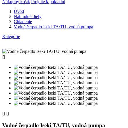
Nákupný košík
Prejdite k pokladni
Úvod
Náhradné diely
Chladenie
Vodné čerpadlo Iseki TA/TU, vodná pumpa
Kategórie



Vodné čerpadlo Iseki TA/TU, vodná pumpa