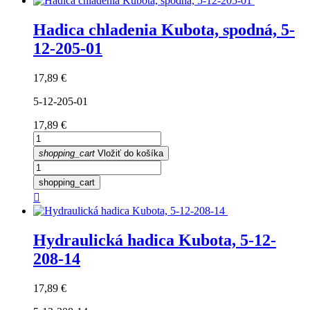
Hadica chladenia Kubota, spodná, 5-
12-205-01
Cena
17,89 €
5-12-205-01
Cena
17,89 €
shopping_cart
Vložiť do košíka
shopping_cart

Hydraulická hadica Kubota, 5-12-
208-14
Cena
17,89 €