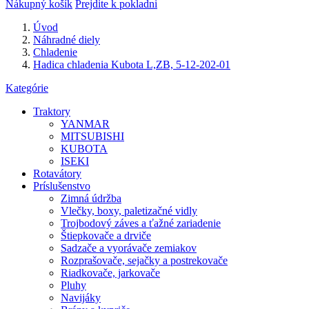
Nákupný košík
Prejdite k pokladni
Úvod
Náhradné diely
Chladenie
Hadica chladenia Kubota L,ZB, 5-12-202-01
Kategórie
Traktory
YANMAR
MITSUBISHI
KUBOTA
ISEKI
Rotavátory
Príslušenstvo
Zimná údržba
Vlečky, boxy, paletizačné vidly
Trojbodový záves a ťažné zariadenie
Štiepkovače a drviče
Sadzače a vyorávače zemiakov
Rozprašovače, sejačky a postrekovače
Riadkovače, jarkovače
Pluhy
Navijáky