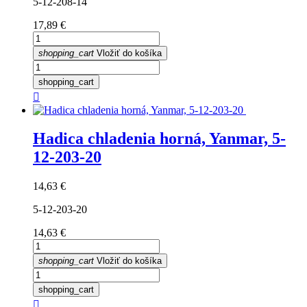
5-12-208-14
Cena
17,89 €
shopping_cart
Vložiť do košíka
shopping_cart

Hadica chladenia horná, Yanmar, 5-
12-203-20
Cena
14,63 €
5-12-203-20
Cena
14,63 €
shopping_cart
Vložiť do košíka
shopping_cart
