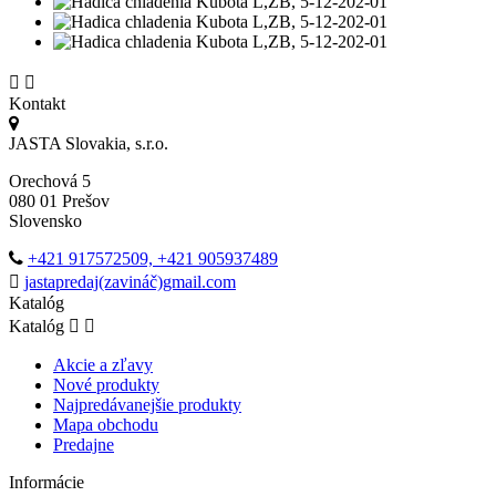


Kontakt
JASTA Slovakia, s.r.o.
Orechová 5
080 01 Prešov
Slovensko
+421 917572509, +421 905937489
jastapredaj(zavináč)gmail.com
Katalóg
Katalóg


Akcie a zľavy
Nové produkty
Najpredávanejšie produkty
Mapa obchodu
Predajne
Informácie