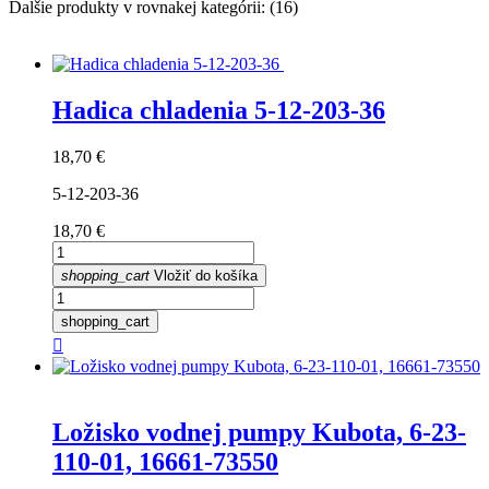
Ďalšie produkty v rovnakej kategórii: (16)
Hadica chladenia 5-12-203-36
Cena
18,70 €
5-12-203-36
Cena
18,70 €
shopping_cart
Vložiť do košíka
shopping_cart

Ložisko vodnej pumpy Kubota, 6-23-
110-01, 16661-73550