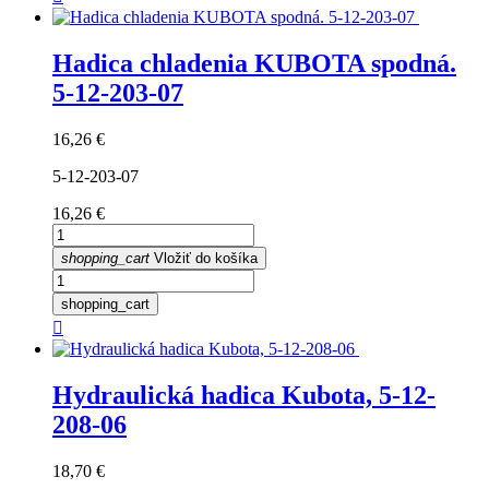
Hadica chladenia KUBOTA spodná.
5-12-203-07
Cena
16,26 €
5-12-203-07
Cena
16,26 €
shopping_cart
Vložiť do košíka
shopping_cart

Hydraulická hadica Kubota, 5-12-
208-06
Cena
18,70 €