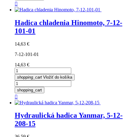

Hadica chladenia Hinomoto, 7-12-
101-01
Cena
14,63 €
7-12-101-01
Cena
14,63 €
shopping_cart
Vložiť do košíka
shopping_cart

Hydraulická hadica Yanmar, 5-12-
208-15
Cena
36,59 €