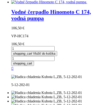
Vodné čerpadlo Hinomoto C 174,
vodná pumpa
Cena
106,50 €
VP-HC174
Cena
106,50 €
shopping_cart
Vložiť do košíka
shopping_cart

5-12-202-01