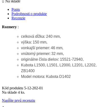

Na sklade
Popis
Podrobnosti o produkte
Recenzie
Rozmery
:
celková dĺžka: 240 mm,
výška: 150 mm,
vonkajší priemer: 46 mm,
vnútorný priemer: 32 mm,
originálne čísla dielov: 15521-72940,
Kubota L1500,
L1501, L2000, L2201, L2202,
ZB1400
Model motora
:
Kubota D1402
Kód produktu
5-12-202-01
Na sklade
4 ks.
NapÍśte prvú recenziu