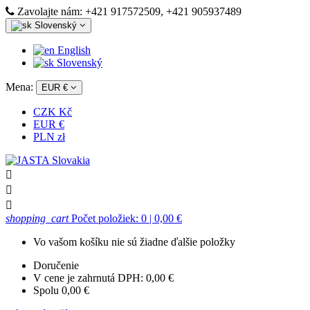
Zavolajte nám:
+421 917572509, +421 905937489
Slovenský
English
Slovenský
Mena:
EUR €
CZK Kč
EUR €
PLN zł



shopping_cart
Počet položiek: 0
| 0,00 €
Vo vašom košíku nie sú žiadne ďalšie položky
Doručenie
V cene je zahrnutá DPH:
0,00 €
Spolu
0,00 €