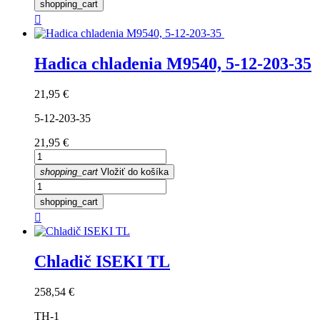
shopping_cart

Hadica chladenia M9540, 5-12-203-35
Cena
21,95 €
5-12-203-35
Cena
21,95 €
shopping_cart
Vložiť do košíka
shopping_cart

Chladič ISEKI TL
Cena
258,54 €
TH-1