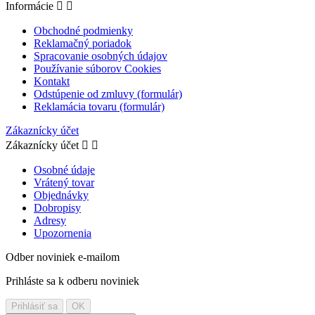
Informácie


Obchodné podmienky
Reklamačný poriadok
Spracovanie osobných údajov
Používanie súborov Cookies
Kontakt
Odstúpenie od zmluvy (formulár)
Reklamácia tovaru (formulár)
Zákaznícky účet
Zákaznícky účet


Osobné údaje
Vrátený tovar
Objednávky
Dobropisy
Adresy
Upozornenia
Odber noviniek e-mailom
Prihláste sa k odberu noviniek