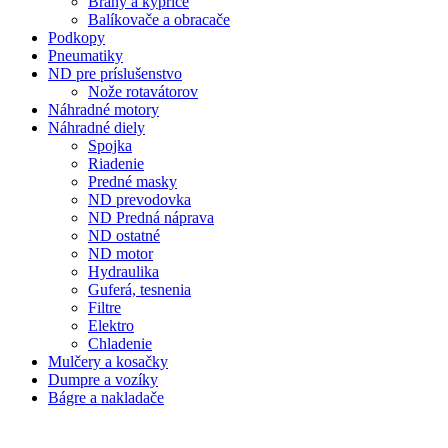
Brány a kypriče
Balíkovače a obracače
Podkopy
Pneumatiky
ND pre príslušenstvo
Nože rotavátorov
Náhradné motory
Náhradné diely
Spojka
Riadenie
Predné masky
ND prevodovka
ND Predná náprava
ND ostatné
ND motor
Hydraulika
Guferá, tesnenia
Filtre
Elektro
Chladenie
Mulčery a kosačky
Dumpre a vozíky
Bágre a nakladače