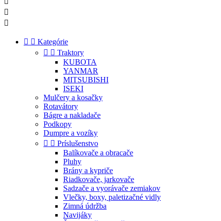





Kategórie


Traktory
KUBOTA
YANMAR
MITSUBISHI
ISEKI
Mulčery a kosačky
Rotavátory
Bágre a nakladače
Podkopy
Dumpre a vozíky


Príslušenstvo
Balíkovače a obracače
Pluhy
Brány a kypriče
Riadkovače, jarkovače
Sadzače a vyorávače zemiakov
Vlečky, boxy, paletizačné vidly
Zimná údržba
Navijáky