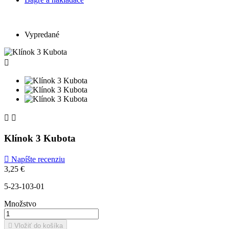
Vypredané



Klínok 3 Kubota

Napíšte recenziu
3,25 €
5-23-103-01
Množstvo

Vložiť do košíka