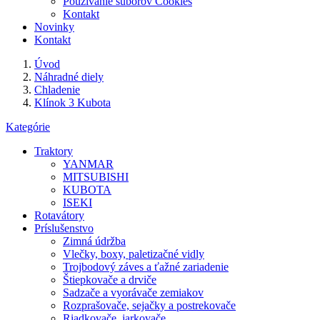
Používanie súborov Cookies
Kontakt
Novinky
Kontakt
Úvod
Náhradné diely
Chladenie
Klínok 3 Kubota
Kategórie
Traktory
YANMAR
MITSUBISHI
KUBOTA
ISEKI
Rotavátory
Príslušenstvo
Zimná údržba
Vlečky, boxy, paletizačné vidly
Trojbodový záves a ťažné zariadenie
Štiepkovače a drviče
Sadzače a vyorávače zemiakov
Rozprašovače, sejačky a postrekovače
Riadkovače, jarkovače