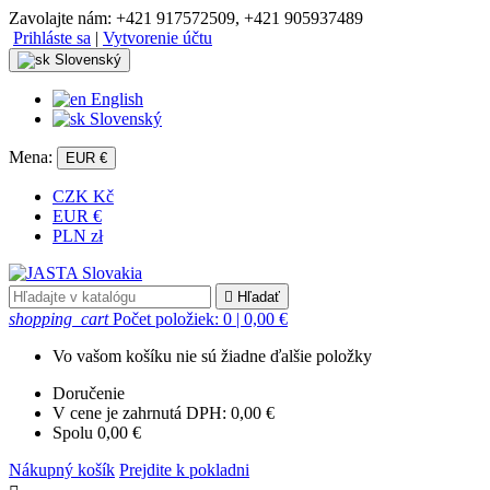
Zavolajte nám:
+421 917572509, +421 905937489
Prihláste sa
|
Vytvorenie účtu
Slovenský
English
Slovenský
Mena:
EUR €
CZK Kč
EUR €
PLN zł

Hľadať
shopping_cart
Počet položiek: 0
| 0,00 €
Vo vašom košíku nie sú žiadne ďalšie položky
Doručenie
V cene je zahrnutá DPH:
0,00 €
Spolu
0,00 €
Nákupný košík
Prejdite k pokladni