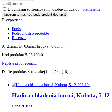

Súhlasím so spracovaním osobných údajov -
prehlásenie
Upozornite ma, keď bude produkt dostupný

Vypredané
Popis
Podrobnosti o produkte
Recenzie
A- 21mm, B- 0,6mm, hrúbka - 0,65mm
Kód produktu
5-23-103-01
NapÍśte prvú recenziu
Ďalšie produkty v rovnakej kategórii: (16)
Hadica chladenia horná, Kubota, 5-12
Cena
26,83 €