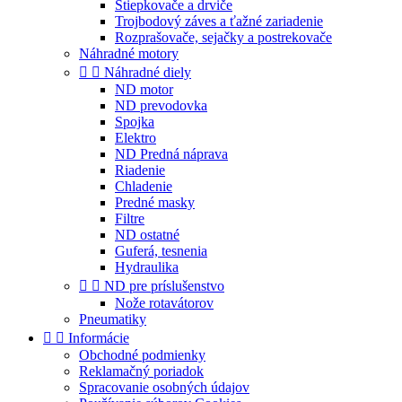
Štiepkovače a drviče
Trojbodový záves a ťažné zariadenie
Rozprašovače, sejačky a postrekovače
Náhradné motory


Náhradné diely
ND motor
ND prevodovka
Spojka
Elektro
ND Predná náprava
Riadenie
Chladenie
Predné masky
Filtre
ND ostatné
Guferá, tesnenia
Hydraulika


ND pre príslušenstvo
Nože rotavátorov
Pneumatiky


Informácie
Obchodné podmienky
Reklamačný poriadok
Spracovanie osobných údajov