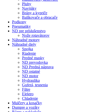
Pluhy
Navijáky
Brány a kypriče
Balíkovače a obracače
Podkopy
Pneumatiky
ND pre príslušenstvo
Nože rotavátorov
Náhradné motory
Náhradné diely
Spojka
Riadenie
Predné masky
ND prevodovka
ND Predná náprava
ND ostatné
ND motor
Hydraulika
Guferá, tesnenia
Filtre
Elektro
Chladenie
Mulčery a kosačky
Dumpre a vozíky
Bágre a nakladače