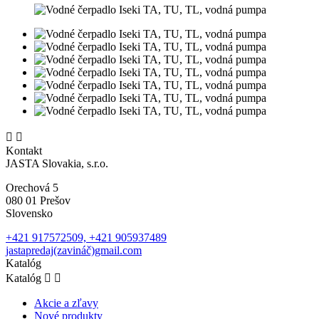


Kontakt
JASTA Slovakia, s.r.o.
Orechová 5
080 01 Prešov
Slovensko
+421 917572509, +421 905937489
jastapredaj(zavináč)gmail.com
Katalóg
Katalóg


Akcie a zľavy
Nové produkty