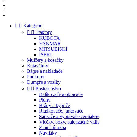





Kategórie


Traktory
KUBOTA
YANMAR
MITSUBISHI
ISEKI
Mulčery a kosačky
Rotavátory
Bágre a nakladače
Podkopy
Dumpre a vozíky


Príslušenstvo
Balíkovače a obracače
Pluhy
Brány a kypriče
Riadkovače, jarkovače
Sadzače a vyorávače zemiakov
Vlečky, boxy, paletizačné vidly
Zimná údržba
Navijáky