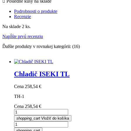

Posledné kusy na sklade
Podrobnosti o produkte
Recenzie
Na sklade
2 ks.
NapÍśte prvú recenziu
Ďalšie produkty v rovnakej kategórii: (16)
Chladič ISEKI TL
Cena
258,54 €
TH-1
Cena
258,54 €
shopping_cart
Vložiť do košíka
shopping_cart