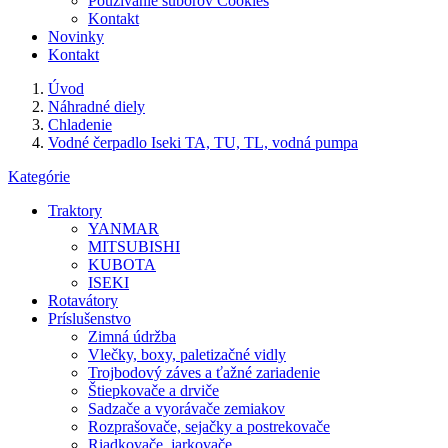
Používanie súborov Cookies
Kontakt
Novinky
Kontakt
Úvod
Náhradné diely
Chladenie
Vodné čerpadlo Iseki TA, TU, TL, vodná pumpa
Kategórie
Traktory
YANMAR
MITSUBISHI
KUBOTA
ISEKI
Rotavátory
Príslušenstvo
Zimná údržba
Vlečky, boxy, paletizačné vidly
Trojbodový záves a ťažné zariadenie
Štiepkovače a drviče
Sadzače a vyorávače zemiakov
Rozprašovače, sejačky a postrekovače
Riadkovače, jarkovače