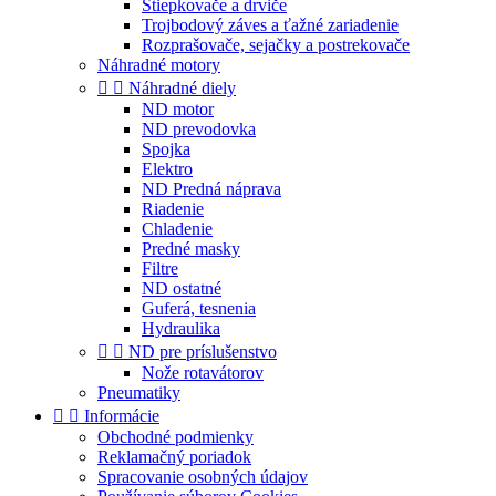
Štiepkovače a drviče
Trojbodový záves a ťažné zariadenie
Rozprašovače, sejačky a postrekovače
Náhradné motory


Náhradné diely
ND motor
ND prevodovka
Spojka
Elektro
ND Predná náprava
Riadenie
Chladenie
Predné masky
Filtre
ND ostatné
Guferá, tesnenia
Hydraulika


ND pre príslušenstvo
Nože rotavátorov
Pneumatiky


Informácie
Obchodné podmienky
Reklamačný poriadok
Spracovanie osobných údajov