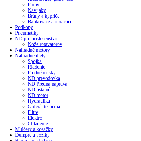
Pluhy
Navijáky
Brány a kypriče
Balíkovače a obracače
Podkopy
Pneumatiky
ND pre príslušenstvo
Nože rotavátorov
Náhradné motory
Náhradné diely
Spojka
Riadenie
Predné masky
ND prevodovka
ND Predná náprava
ND ostatné
ND motor
Hydraulika
Guferá, tesnenia
Filtre
Elektro
Chladenie
Mulčery a kosačky
Dumpre a vozíky
Bágre a nakladače