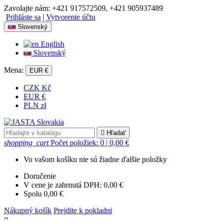
Zavolajte nám:
+421 917572509, +421 905937489
Prihláste sa
|
Vytvorenie účtu
Slovenský
English
Slovenský
Mena:
EUR €
CZK Kč
EUR €
PLN zł

Hľadať
shopping_cart
Počet položiek: 0
| 0,00 €
Vo vašom košíku nie sú žiadne ďalšie položky
Doručenie
V cene je zahrnutá DPH:
0,00 €
Spolu
0,00 €
Nákupný košík
Prejdite k pokladni