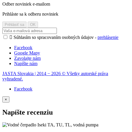
Odber noviniek e-mailom
Prihláste sa k odberu noviniek

Súhlasím so spracovaním osobných údajov -
prehlásenie
Facebook
Google Mapy
Zavolajte nám
Napíšte nám
JASTA Slovakia | 2014 − 2026 © Všetky autorské práva
vyhradené.
Facebook
×
Napíšte recenziu