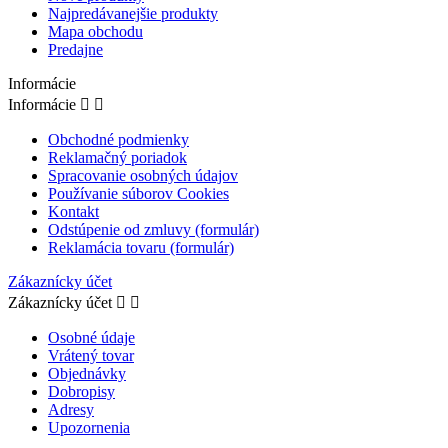
Najpredávanejšie produkty
Mapa obchodu
Predajne
Informácie
Informácie


Obchodné podmienky
Reklamačný poriadok
Spracovanie osobných údajov
Používanie súborov Cookies
Kontakt
Odstúpenie od zmluvy (formulár)
Reklamácia tovaru (formulár)
Zákaznícky účet
Zákaznícky účet


Osobné údaje
Vrátený tovar
Objednávky
Dobropisy
Adresy
Upozornenia