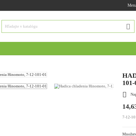
Mena

HAD
101-

Nap
14,6
7-12-10
Množst