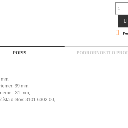


Pos
POPIS
PODROBNOSTI O PRO
0 mm,
riemer: 39 mm,
priemer: 31 mm,
 čísla dielov: 3101-6302-00,