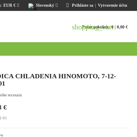
:
EUR €
Slovenský
Prihláste sa
|
Vytvorenie účtu
shopping_cart
Počet položiek: 0
| 0,00 €
ICA CHLADENIA HINOMOTO, 7-12-
01
íšte recenziu
3 €
1-01
vo