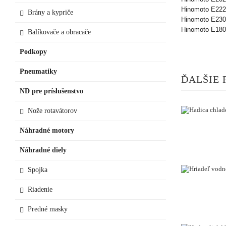
Hinomoto E222
Brány a kypriče
Hinomoto E230
Hinomoto E180
Balíkovače a obracače
Podkopy
Pneumatiky
ĎALŠIE 
ND pre príslušenstvo
Nože rotavátorov
Náhradné motory
Náhradné diely
Spojka
Riadenie
Predné masky