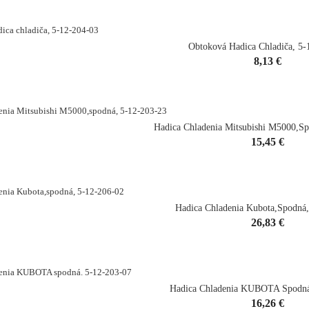
Obtoková Hadica Chladiča, 5-
Cena
8,13 €
shopping_cart
Hadica Chladenia Mitsubishi M5000,sp
Cena
15,45 €
shopping_cart
Hadica Chladenia Kubota,spodná,
Cena
26,83 €
shopping_cart
Hadica Chladenia KUBOTA Spodná
Cena
16,26 €