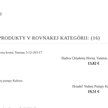
2
PRODUKTY V ROVNAKEJ KATEGÓRII: (16)
Hadica Chladenia Horná, Yanmar,
Cena
13,82 €
shopping_cart
Hriadeľ Vodnej Pumpy K
Cena
19,51 €
shopping_cart