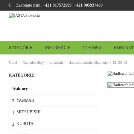
Zavolajte nám:
+421 917572509, +421 905937489
KATEGÓRIE
INFORMÁCIE
NOVINKY
KONTAKT
Úvod
Náhradné diely
Chladenie
Hadica chladenia Hinomoto, 7-12-101-01
KATEGÓRIE
Traktory
YANMAR
MITSUBISHI
KUBOTA