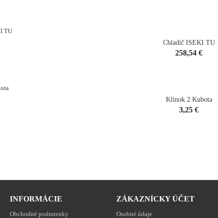
shopping_cart
Chladič ISEKI TU
Cena
258,54 €
Klínok 2 Kubota
Cena
3,25 €
INFORMÁCIE
ZÁKAZNÍCKY ÚČET
Obchodné podmienky
Osobné údaje