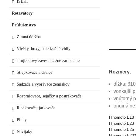
ISEKI
Rotavátory
Príslušenstvo
Zimná údržba
Vlečky, boxy, paletizačné vidly
Trojbodový záves a ťažné zariadenie
Rozmery:
Štiepkovače a drviče
dĺžka: 31
Sadzače a vyorávače zemiakov
vonkajší p
Rozprašovače, sejačky a postrekovače
vnútorný 
originálne
Riadkovače, jarkovače
Hinomoto E18
Pluhy
Hinomoto E23
Hinomoto E25
Navijáky
Hinomoto E202