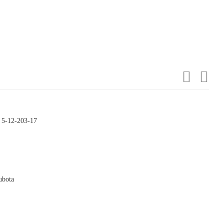
 5-12-203-17

ubota
