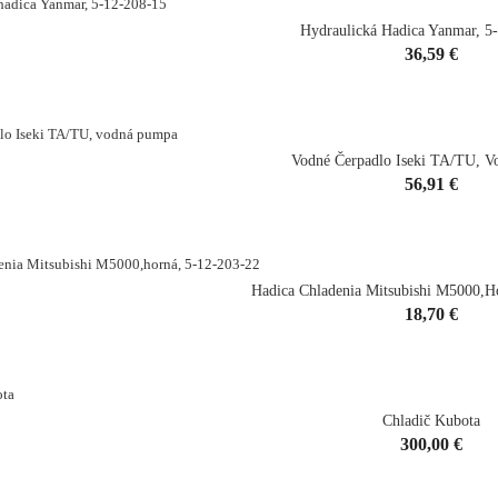
Hydraulická Hadica Yanmar, 5
Cena
36,59 €
shopping_cart
Vodné Čerpadlo Iseki TA/TU, 
Cena
56,91 €
shopping_cart
Hadica Chladenia Mitsubishi M5000,h
Cena
18,70 €
shopping_cart
Chladič Kubota
Cena
300,00 €