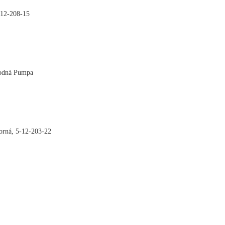
-12-208-15

Vodná Pumpa

orná, 5-12-203-22

