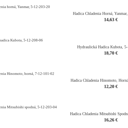
Hadica Chladenia Horná, Yanmar,
Cena
14,63 €
shopping_cart
Hydraulická Hadica Kubota, 5
Cena
18,70 €
shopping_cart
Hadica Chladenia Hinomoto, Horná
Cena
12,20 €
shopping_cart
Hadica Chladenia Mitsubishi Spodn
Cena
16,26 €
shopping_cart