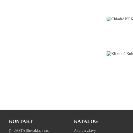
VYPREDANÉ
VYPREDANÉ
KONTAKT
KATALÓG
JASTA Slovakia, s.r.o.
Akcie a zľavy