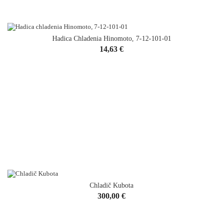
Hadica Chladenia Hinomoto, 7-12-101-01
Cena
14,63 €
Chladič Kubota
VYPREDANÉ
Cena
300,00 €