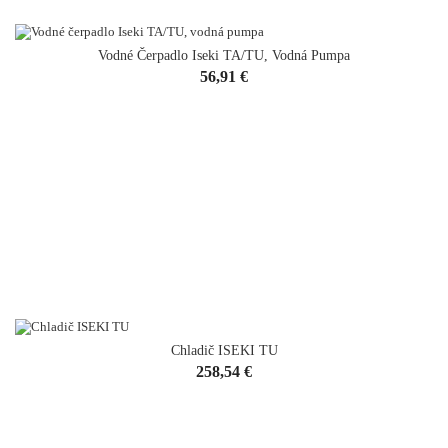
Vodné Čerpadlo Iseki TA/TU, Vodná Pumpa
Cena
56,91 €
Chladič ISEKI TU
VYPREDANÉ
Cena
258,54 €