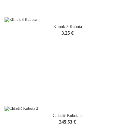
Klínok 3 Kubota
VYPREDANÉ
Cena
3,25 €
Chladič Kubota 2
Cena
245,53 €