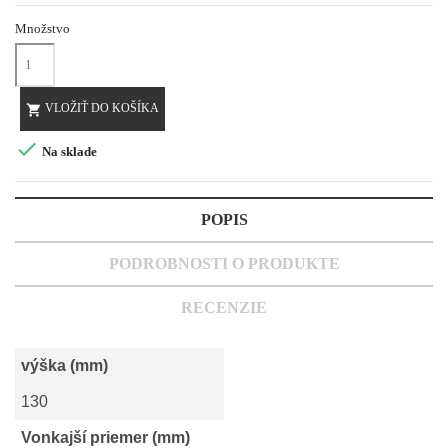
Množstvo
VLOŽIŤ DO KOŠÍKA


Na sklade
POPIS
PODROBNOSTI O PRODUKTE
RECENZIE
výška (mm)
130
Vonkajší priemer (mm)