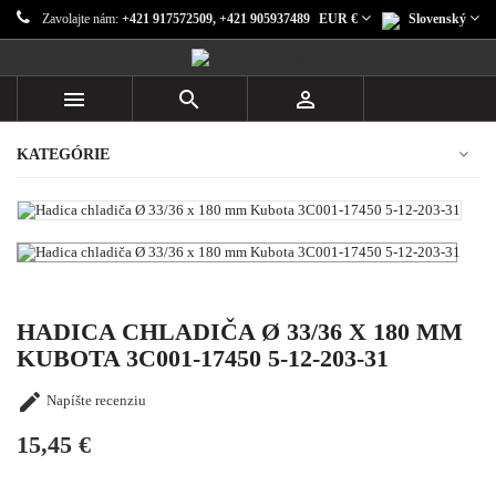
Zavolajte nám:
+421 917572509, +421 905937489
EUR €
Slovenský



KATEGÓRIE
HADICA CHLADIČA Ø 33/36 X 180 MM
KUBOTA 3C001-17450 5-12-203-31

Napíšte recenziu
15,45 €