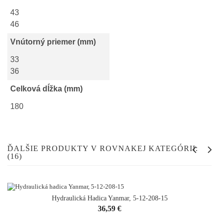
43
46
Vnútorný priemer (mm)
33
36
Celková dĺžka (mm)
180
ĎALŠIE PRODUKTY V ROVNAKEJ KATEGÓRII:
(16)
Hydraulická Hadica Yanmar, 5-12-208-15
Cena
36,59 €