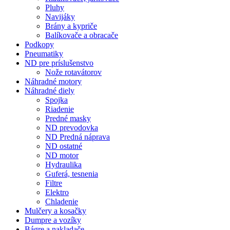
Pluhy
Navijáky
Brány a kypriče
Balíkovače a obracače
Podkopy
Pneumatiky
ND pre príslušenstvo
Nože rotavátorov
Náhradné motory
Náhradné diely
Spojka
Riadenie
Predné masky
ND prevodovka
ND Predná náprava
ND ostatné
ND motor
Hydraulika
Guferá, tesnenia
Filtre
Elektro
Chladenie
Mulčery a kosačky
Dumpre a vozíky
Bágre a nakladače