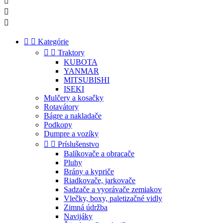





Kategórie


Traktory
KUBOTA
YANMAR
MITSUBISHI
ISEKI
Mulčery a kosačky
Rotavátory
Bágre a nakladače
Podkopy
Dumpre a vozíky


Príslušenstvo
Balíkovače a obracače
Pluhy
Brány a kypriče
Riadkovače, jarkovače
Sadzače a vyorávače zemiakov
Vlečky, boxy, paletizačné vidly
Zimná údržba
Navijáky