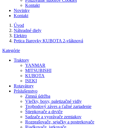
Používanie súborov Cookies
Kontakt
Novinky
Kontakt
Úvod
Náhradné diely
Elektro
Petica žiarovky KUBOTA 2-vláknová
Kategórie
Traktory
YANMAR
MITSUBISHI
KUBOTA
ISEKI
Rotavátory
Príslušenstvo
Zimná údržba
Vlečky, boxy, paletizačné vidly
Trojbodový záves a ťažné zariadenie
Štiepkovače a drviče
Sadzače a vyorávače zemiakov
Rozprašovače, sejačky a postrekovače
Riadkovače, jarkovače