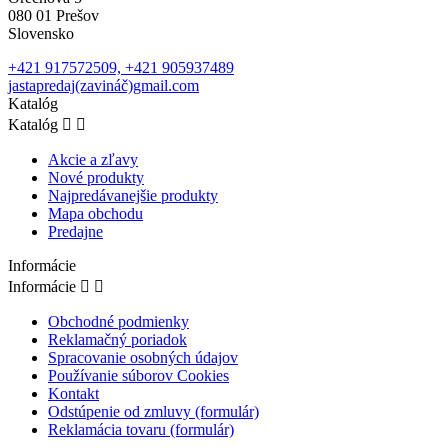
080 01 Prešov
Slovensko
+421 917572509, +421 905937489
jastapredaj(zavináč)gmail.com
Katalóg
Katalóg


Akcie a zľavy
Nové produkty
Najpredávanejšie produkty
Mapa obchodu
Predajne
Informácie
Informácie


Obchodné podmienky
Reklamačný poriadok
Spracovanie osobných údajov
Používanie súborov Cookies
Kontakt
Odstúpenie od zmluvy (formulár)
Reklamácia tovaru (formulár)