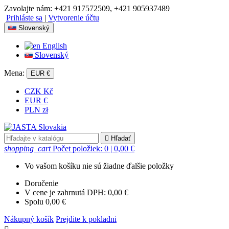
Zavolajte nám:
+421 917572509, +421 905937489
Prihláste sa
|
Vytvorenie účtu
Slovenský
English
Slovenský
Mena:
EUR €
CZK Kč
EUR €
PLN zł

Hľadať
shopping_cart
Počet položiek: 0
| 0,00 €
Vo vašom košíku nie sú žiadne ďalšie položky
Doručenie
V cene je zahrnutá DPH:
0,00 €
Spolu
0,00 €
Nákupný košík
Prejdite k pokladni