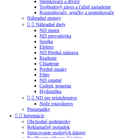
Štiepkovače a drviče
Trojbodový záves a ťažné zariadenie
Rozprašovače, sejačky a postrekovače
Náhradné motory


Náhradné diely
ND motor
ND prevodovka
Spojka
Elektro
ND Predná náprava
Riadenie
Chladenie
Predné masky
Filtre
ND ostatné
Guferá, tesnenia
Hydraulika


ND pre príslušenstvo
Nože rotavátorov
Pneumatiky


Informácie
Obchodné podmienky
Reklamačný poriadok
Spracovanie osobných údajov