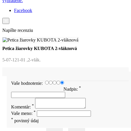
vyhradené.
Facebook
×
Napíšte recenziu
Petica žiarovky KUBOTA 2-vláknová
5-07-121-01 ,2-vlák.
Vaše hodnotenie:
*
Nadpis:
*
Komentár:
*
Vaše meno:
*
povinný údaj