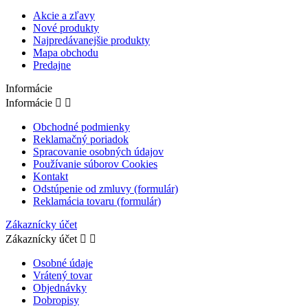
Akcie a zľavy
Nové produkty
Najpredávanejšie produkty
Mapa obchodu
Predajne
Informácie
Informácie


Obchodné podmienky
Reklamačný poriadok
Spracovanie osobných údajov
Používanie súborov Cookies
Kontakt
Odstúpenie od zmluvy (formulár)
Reklamácia tovaru (formulár)
Zákaznícky účet
Zákaznícky účet


Osobné údaje
Vrátený tovar
Objednávky
Dobropisy