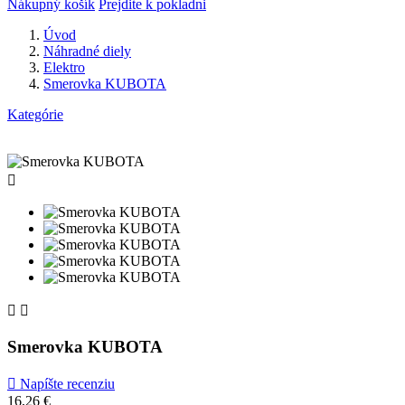
Nákupný košík
Prejdite k pokladni
Úvod
Náhradné diely
Elektro
Smerovka KUBOTA
Kategórie



Smerovka KUBOTA

Napíšte recenziu
16,26 €