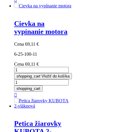

Cievka na
vypínanie motora
Cena
69,11 €
6-25-100-11
Cena
69,11 €
shopping_cart
Vložiť do košíka
shopping_cart

Petica žiarovky
KUBOTA 2-