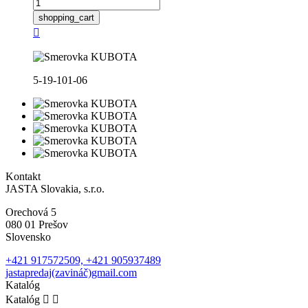
shopping_cart

5-19-101-06
Kontakt
JASTA Slovakia, s.r.o.
Orechová 5
080 01 Prešov
Slovensko
+421 917572509, +421 905937489
jastapredaj(zavináč)gmail.com
Katalóg
Katalóg

