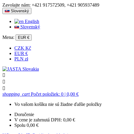
Zavolajte nám:
+421 917572509, +421 905937489
Slovenský
English
Slovenský
Mena:
EUR €
CZK Kč
EUR €
PLN zł



shopping_cart
Počet položiek: 0
| 0,00 €
Vo vašom košíku nie sú žiadne ďalšie položky
Doručenie
V cene je zahrnutá DPH:
0,00 €
Spolu
0,00 €