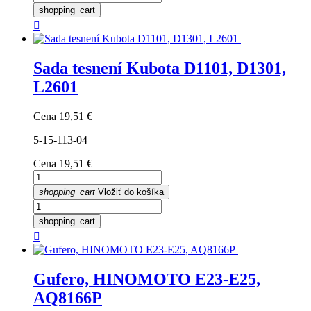
shopping_cart

Sada tesnení Kubota D1101, D1301,
L2601
Cena
19,51 €
5-15-113-04
Cena
19,51 €
shopping_cart
Vložiť do košíka
shopping_cart

Gufero, HINOMOTO E23-E25,
AQ8166P