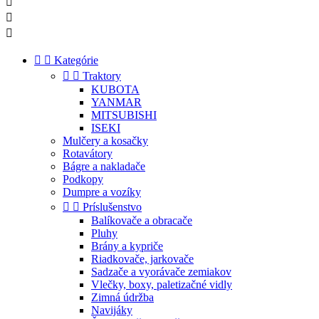





Kategórie


Traktory
KUBOTA
YANMAR
MITSUBISHI
ISEKI
Mulčery a kosačky
Rotavátory
Bágre a nakladače
Podkopy
Dumpre a vozíky


Príslušenstvo
Balíkovače a obracače
Pluhy
Brány a kypriče
Riadkovače, jarkovače
Sadzače a vyorávače zemiakov
Vlečky, boxy, paletizačné vidly
Zimná údržba
Navijáky