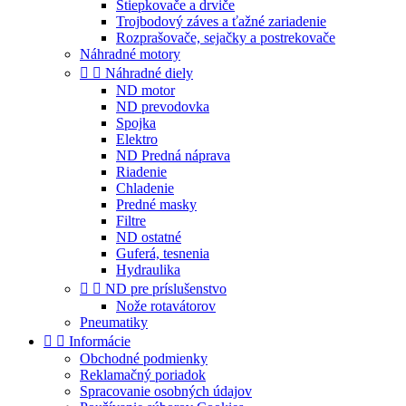
Štiepkovače a drviče
Trojbodový záves a ťažné zariadenie
Rozprašovače, sejačky a postrekovače
Náhradné motory


Náhradné diely
ND motor
ND prevodovka
Spojka
Elektro
ND Predná náprava
Riadenie
Chladenie
Predné masky
Filtre
ND ostatné
Guferá, tesnenia
Hydraulika


ND pre príslušenstvo
Nože rotavátorov
Pneumatiky


Informácie
Obchodné podmienky
Reklamačný poriadok
Spracovanie osobných údajov