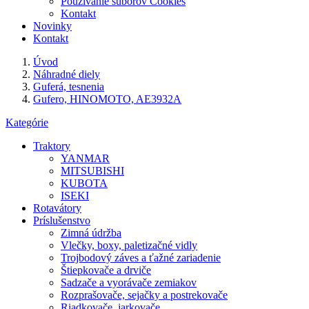
Používanie súborov Cookies
Kontakt
Novinky
Kontakt
Úvod
Náhradné diely
Guferá, tesnenia
Gufero, HINOMOTO, AE3932A
Kategórie
Traktory
YANMAR
MITSUBISHI
KUBOTA
ISEKI
Rotavátory
Príslušenstvo
Zimná údržba
Vlečky, boxy, paletizačné vidly
Trojbodový záves a ťažné zariadenie
Štiepkovače a drviče
Sadzače a vyorávače zemiakov
Rozprašovače, sejačky a postrekovače
Riadkovače, jarkovače