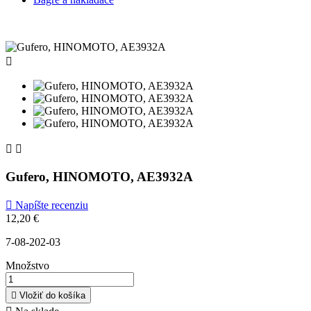



Gufero, HINOMOTO, AE3932A

Napíšte recenziu
12,20 €
7-08-202-03
Množstvo

Vložiť do košíka