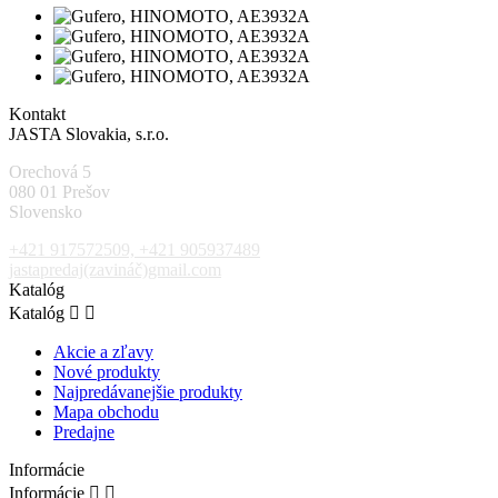
Kontakt
JASTA Slovakia, s.r.o.
Orechová 5
080 01 Prešov
Slovensko
+421 917572509, +421 905937489
jastapredaj(zavináč)gmail.com
Katalóg
Katalóg


Akcie a zľavy
Nové produkty
Najpredávanejšie produkty
Mapa obchodu
Predajne
Informácie
Informácie

