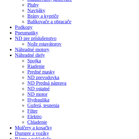
Pluhy
Navijáky
Brány a kypriče
Balíkovače a obracače
Podkopy
Pneumatiky
ND pre príslušenstvo
Nože rotavátorov
Náhradné motory
Náhradné diely
Spojka
Riadenie
Predné masky
ND prevodovka
ND Predná náprava
ND ostatné
ND motor
Hydraulika
Guferá, tesnenia
Filtre
Elektro
Chladenie
Mulčery a kosačky
Dumpre a vozíky
Bágre a nakladače