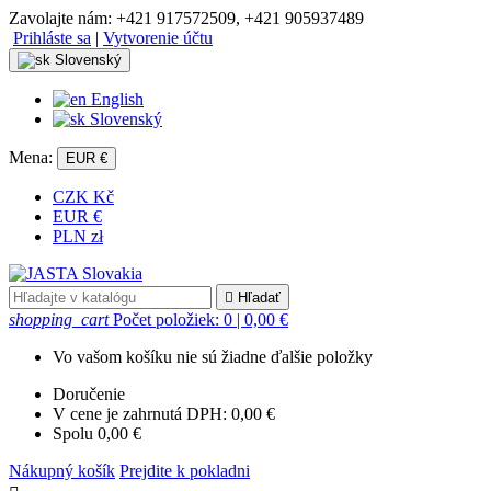
Zavolajte nám:
+421 917572509, +421 905937489
Prihláste sa
|
Vytvorenie účtu
Slovenský
English
Slovenský
Mena:
EUR €
CZK Kč
EUR €
PLN zł

Hľadať
shopping_cart
Počet položiek: 0
| 0,00 €
Vo vašom košíku nie sú žiadne ďalšie položky
Doručenie
V cene je zahrnutá DPH:
0,00 €
Spolu
0,00 €
Nákupný košík
Prejdite k pokladni