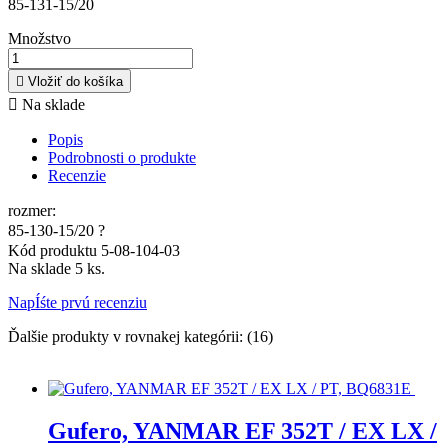
85-131-15/20
Množstvo

Vložiť do košíka

Na sklade
Popis
Podrobnosti o produkte
Recenzie
rozmer:
85-130-15/20 ?
Kód produktu
5-08-104-03
Na sklade
5 ks.
NapÍśte prvú recenziu
Ďalšie produkty v rovnakej kategórii: (16)
Gufero, YANMAR EF 352T / EX LX /