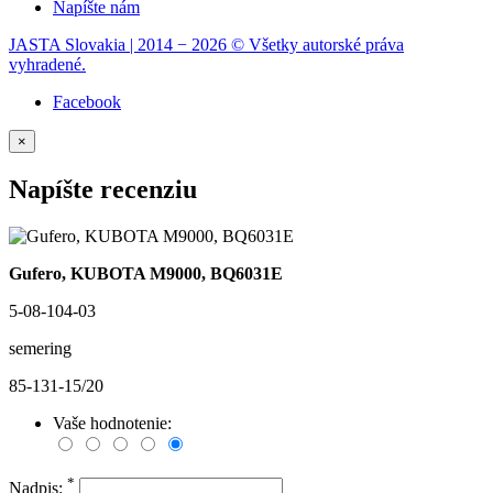
Napíšte nám
JASTA Slovakia | 2014 − 2026 © Všetky autorské práva
vyhradené.
Facebook
×
Napíšte recenziu
Gufero, KUBOTA M9000, BQ6031E
5-08-104-03
semering
85-131-15/20
Vaše hodnotenie:
*
Nadpis: