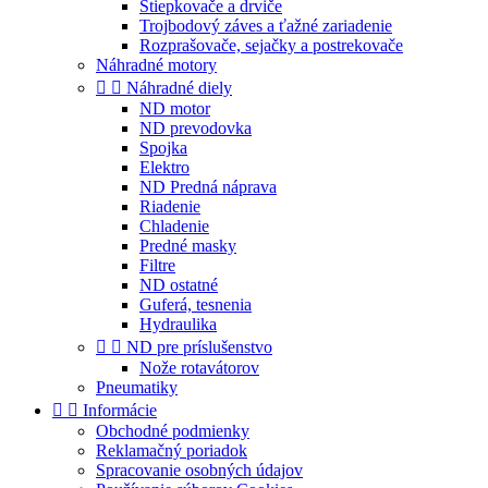
Štiepkovače a drviče
Trojbodový záves a ťažné zariadenie
Rozprašovače, sejačky a postrekovače
Náhradné motory


Náhradné diely
ND motor
ND prevodovka
Spojka
Elektro
ND Predná náprava
Riadenie
Chladenie
Predné masky
Filtre
ND ostatné
Guferá, tesnenia
Hydraulika


ND pre príslušenstvo
Nože rotavátorov
Pneumatiky


Informácie
Obchodné podmienky
Reklamačný poriadok
Spracovanie osobných údajov