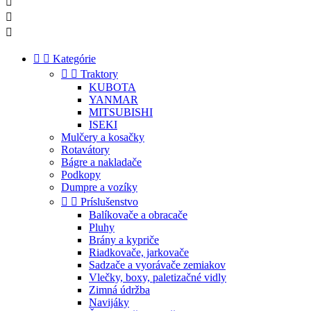





Kategórie


Traktory
KUBOTA
YANMAR
MITSUBISHI
ISEKI
Mulčery a kosačky
Rotavátory
Bágre a nakladače
Podkopy
Dumpre a vozíky


Príslušenstvo
Balíkovače a obracače
Pluhy
Brány a kypriče
Riadkovače, jarkovače
Sadzače a vyorávače zemiakov
Vlečky, boxy, paletizačné vidly
Zimná údržba
Navijáky