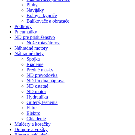
Pluhy
Navijáky
Brány a kypriče
Balíkovače a obracače
Podkopy
Pneumatiky
ND pre príslušenstvo
Nože rotavátorov
Náhradné motory
Náhradné diely
Spojka
Riadenie
Predné masky
ND prevodovka
ND Predná náprava
ND ostatné
ND motor
Hydraulika
Guferá, tesnenia
Filtre
Elektro
Chladenie
Mulčery a kosačky
Dumpre a vozíky
Bágre a nakladače