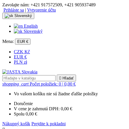
Zavolajte nám:
+421 917572509, +421 905937489
Prihláste sa
|
Vytvorenie účtu
Slovenský
English
Slovenský
Mena:
EUR €
CZK Kč
EUR €
PLN zł

Hľadať
shopping_cart
Počet položiek: 0
| 0,00 €
Vo vašom košíku nie sú žiadne ďalšie položky
Doručenie
V cene je zahrnutá DPH:
0,00 €
Spolu
0,00 €
Nákupný košík
Prejdite k pokladni