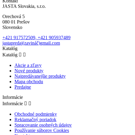
Kontakt
JASTA Slovakia, s.r.o.
Orechová 5
080 01 Prešov
Slovensko
+421 917572509, +421 905937489
jastapredaj(zavináč)gmail.com
Katalóg
Katalóg


Akcie a zľavy
Nové produkty
Najpredávanejšie produkty
Mapa obchodu
Predajne
Informácie
Informácie


Obchodné podmienky
Reklamačný poriadok
Spracovanie osobných údajov
Používanie súborov Cookies