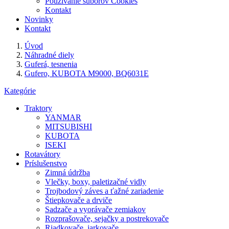
Používanie súborov Cookies
Kontakt
Novinky
Kontakt
Úvod
Náhradné diely
Guferá, tesnenia
Gufero, KUBOTA M9000, BQ6031E
Kategórie
Traktory
YANMAR
MITSUBISHI
KUBOTA
ISEKI
Rotavátory
Príslušenstvo
Zimná údržba
Vlečky, boxy, paletizačné vidly
Trojbodový záves a ťažné zariadenie
Štiepkovače a drviče
Sadzače a vyorávače zemiakov
Rozprašovače, sejačky a postrekovače
Riadkovače, jarkovače