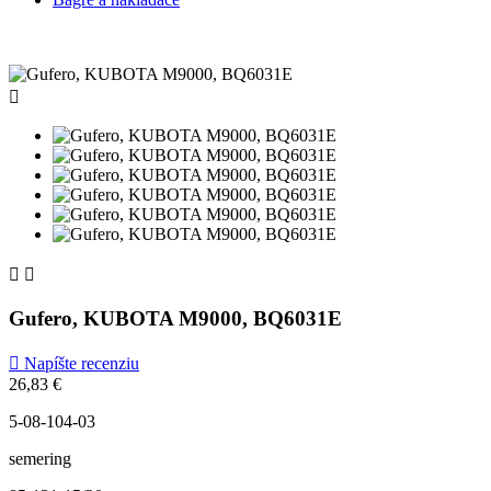



Gufero, KUBOTA M9000, BQ6031E

Napíšte recenziu
26,83 €
5-08-104-03
semering