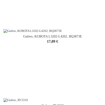
Gufero, KUBOTA L3202-L4202, BQ3873E
Cena
17,89 €