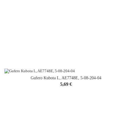
Gufero Kubota L, AE7748E, 5-08-204-04
Cena
5,69 €