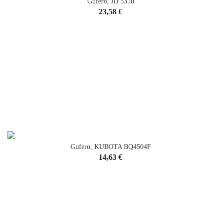
Gufero, JD 5310
Cena
23,58 €
Gufero, KUBOTA BQ4504F
Cena
14,63 €