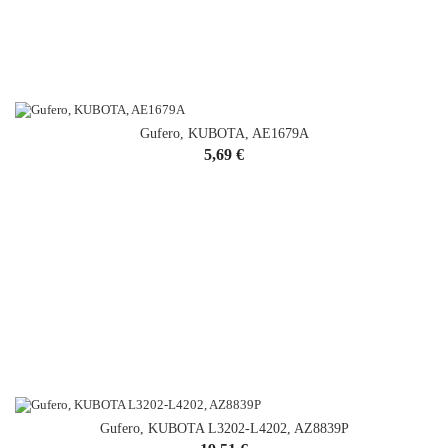
Gufero, KUBOTA, AE1679A
Cena
5,69 €
Gufero, KUBOTA L3202-L4202, AZ8839P