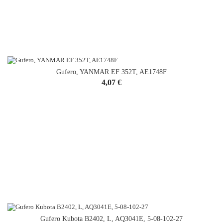
Gufero, YANMAR EF 352T, AE1748F
Cena
4,07 €
Gufero Kubota B2402, L, AQ3041E, 5-08-102-27