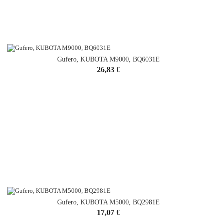
Gufero, KUBOTA M9000, BQ6031E
Cena
26,83 €
Gufero, KUBOTA M5000, BQ2981E
Cena
17,07 €