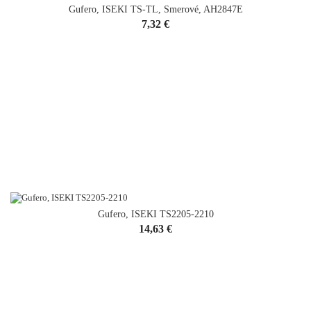
Gufero, ISEKI TS-TL, Smerové, AH2847E
Cena
7,32 €
Gufero, ISEKI TS2205-2210
Cena
14,63 €