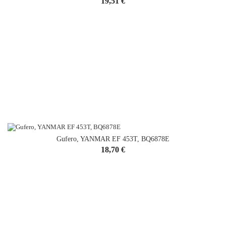
Cena
19,51 €
Gufero, YANMAR EF 453T, BQ6878E
Cena
18,70 €