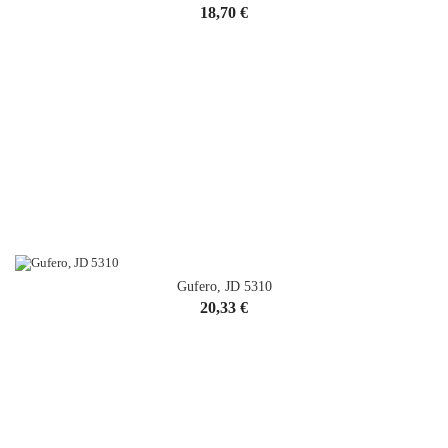
Cena
18,70 €
Gufero, JD 5310
Cena
20,33 €