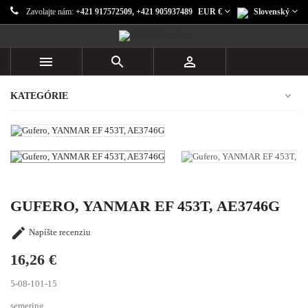
Zavolajte nám:
+421 917572509, +421 905937489
EUR €
Slovenský



KATEGÓRIE
GUFERO, YANMAR EF 453T, AE3746G

Napíšte recenziu
16,26 €
5-08-101-15
semering