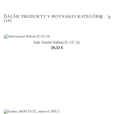
ĎALŠIE PRODUKTY V ROVNAKEJ KATEGÓRII:
(16)
Sada Tesnení Kubota D, GT, GL
Cena
19,51 €