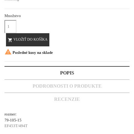
Množstvo
VLOŽIŤ DO KOŠÍKA


Posledné kusy na sklade
POPIS
PODROBNOSTI O PRODUKTE
RECENZIE
rozmer:
79-105-15
EF453T/494T