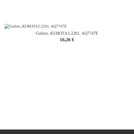
Gufero, KUBOTA L2201, AQ7747E
Cena
16,26 €