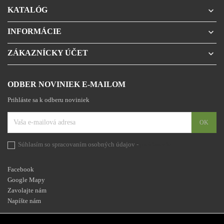
KATALÓG

INFORMÁCIE

ZÁKAZNÍCKY ÚČET

ODBER NOVINIEK E-MAILOM
Prihláste sa k odberu noviniek
Súhlasím so spracovaním osobných údajov -
prehlásenie
Facebook
Google Mapy
Zavolajte nám
Napíšte nám