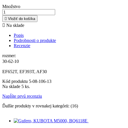
Množstvo

Vložiť do košíka

Na sklade
Popis
Podrobnosti o produkte
Recenzie
rozmer:
30-62-10
EF652T, EF393T, AF30
Kód produktu
5-08-106-13
Na sklade
5 ks.
NapÍśte prvú recenziu
Ďalšie produkty v rovnakej kategórii: (16)