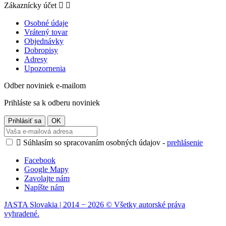
Zákaznícky účet


Osobné údaje
Vrátený tovar
Objednávky
Dobropisy
Adresy
Upozornenia
Odber noviniek e-mailom
Prihláste sa k odberu noviniek

Súhlasím so spracovaním osobných údajov -
prehlásenie
Facebook
Google Mapy
Zavolajte nám
Napíšte nám
JASTA Slovakia | 2014 − 2026 © Všetky autorské práva
vyhradené.