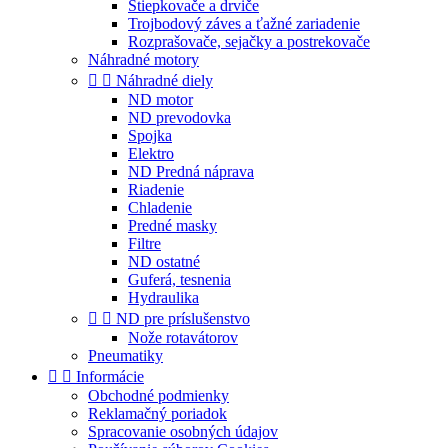
Štiepkovače a drviče
Trojbodový záves a ťažné zariadenie
Rozprašovače, sejačky a postrekovače
Náhradné motory


Náhradné diely
ND motor
ND prevodovka
Spojka
Elektro
ND Predná náprava
Riadenie
Chladenie
Predné masky
Filtre
ND ostatné
Guferá, tesnenia
Hydraulika


ND pre príslušenstvo
Nože rotavátorov
Pneumatiky


Informácie
Obchodné podmienky
Reklamačný poriadok
Spracovanie osobných údajov