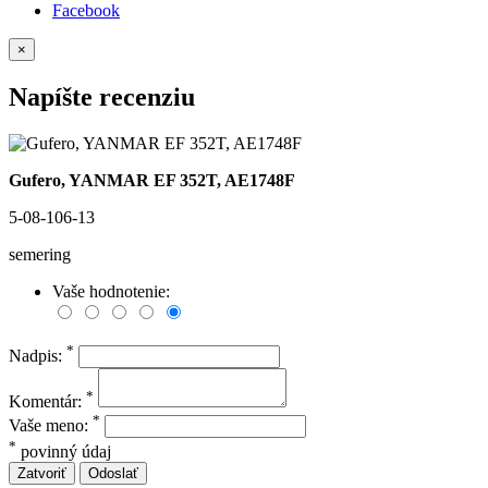
Facebook
×
Napíšte recenziu
Gufero, YANMAR EF 352T, AE1748F
5-08-106-13
semering
Vaše hodnotenie:
*
Nadpis:
*
Komentár:
*
Vaše meno:
*
povinný údaj
Zatvoriť
Odoslať