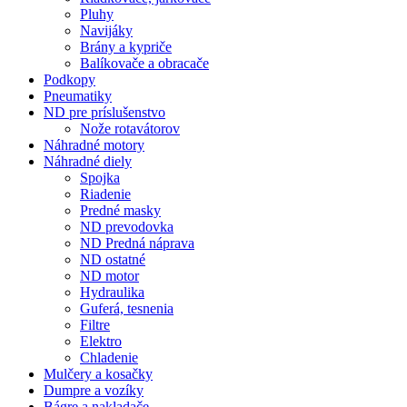
Pluhy
Navijáky
Brány a kypriče
Balíkovače a obracače
Podkopy
Pneumatiky
ND pre príslušenstvo
Nože rotavátorov
Náhradné motory
Náhradné diely
Spojka
Riadenie
Predné masky
ND prevodovka
ND Predná náprava
ND ostatné
ND motor
Hydraulika
Guferá, tesnenia
Filtre
Elektro
Chladenie
Mulčery a kosačky
Dumpre a vozíky
Bágre a nakladače