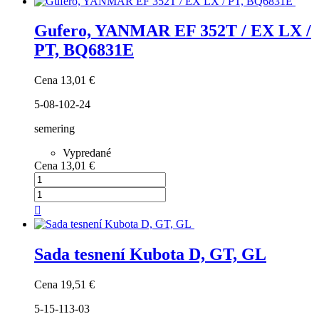
Gufero, YANMAR EF 352T / EX LX /
PT, BQ6831E
Cena
13,01 €
5-08-102-24
semering
Vypredané
Cena
13,01 €

Sada tesnení Kubota D, GT, GL
Cena
19,51 €
5-15-113-03