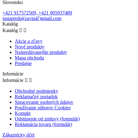
Slovensko
+421 917572509, +421 905937489
jastapredaj(zavináč)gmail.com
Katalóg
Katalóg


Akcie a zľavy
Nové produkty
Najpredávanejšie produkty
Mapa obchodu
Predajne
Informácie
Informácie


Obchodné podmienky
Reklamačný poriadok
Spracovanie osobných údajov
Používanie súborov Cookies
Kontakt
Odstúpenie od zmluvy (formulár)
Reklamácia tovaru (formulár)
Zákaznícky účet