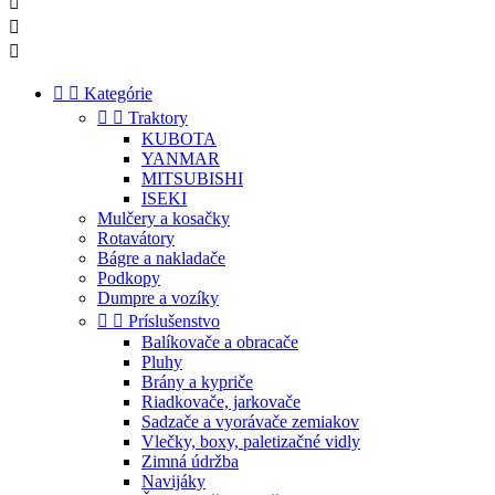





Kategórie


Traktory
KUBOTA
YANMAR
MITSUBISHI
ISEKI
Mulčery a kosačky
Rotavátory
Bágre a nakladače
Podkopy
Dumpre a vozíky


Príslušenstvo
Balíkovače a obracače
Pluhy
Brány a kypriče
Riadkovače, jarkovače
Sadzače a vyorávače zemiakov
Vlečky, boxy, paletizačné vidly
Zimná údržba
Navijáky