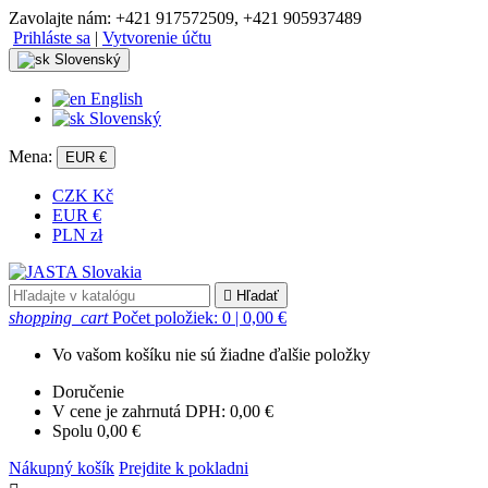
Zavolajte nám:
+421 917572509, +421 905937489
Prihláste sa
|
Vytvorenie účtu
Slovenský
English
Slovenský
Mena:
EUR €
CZK Kč
EUR €
PLN zł

Hľadať
shopping_cart
Počet položiek: 0
| 0,00 €
Vo vašom košíku nie sú žiadne ďalšie položky
Doručenie
V cene je zahrnutá DPH:
0,00 €
Spolu
0,00 €
Nákupný košík
Prejdite k pokladni