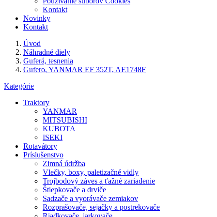
Používanie súborov Cookies
Kontakt
Novinky
Kontakt
Úvod
Náhradné diely
Guferá, tesnenia
Gufero, YANMAR EF 352T, AE1748F
Kategórie
Traktory
YANMAR
MITSUBISHI
KUBOTA
ISEKI
Rotavátory
Príslušenstvo
Zimná údržba
Vlečky, boxy, paletizačné vidly
Trojbodový záves a ťažné zariadenie
Štiepkovače a drviče
Sadzače a vyorávače zemiakov
Rozprašovače, sejačky a postrekovače
Riadkovače, jarkovače