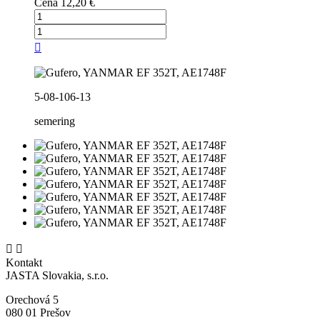
Cena
12,20 €

5-08-106-13
semering


Kontakt
JASTA Slovakia, s.r.o.
Orechová 5
080 01 Prešov