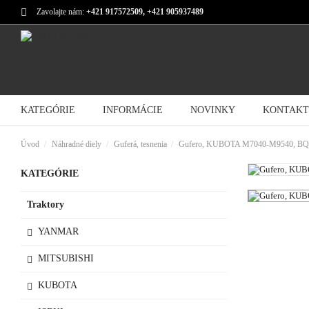
Zavolajte nám:
+421 917572509, +421 905937489
KATEGÓRIE
INFORMÁCIE
NOVINKY
KONTAKT
Úvod
Náhradné diely
Guferá, tesnenia
Gufero, KUBOTA M7040-M9540, BQ
KATEGÓRIE
Traktory
YANMAR
MITSUBISHI
KUBOTA