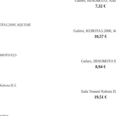
Gufero, HINOMOTO, NA
Cena
7,32 €
shopping_cart
Gufero, KUBOTA L2000, 
Cena
10,57 €
shopping_cart
Gufero, HINOMOTO 
Cena
8,94 €
shopping_cart
Sada Tesnení Kubota D
Cena
19,51 €
shopping_cart