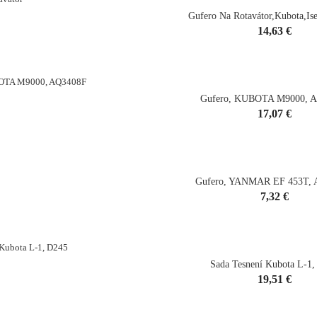
Gufero Na Rotavátor,Kubota,Is
Cena
14,63 €
shopping_cart
Gufero, KUBOTA M9000, 
Cena
17,07 €
shopping_cart
Gufero, YANMAR EF 453T,
Cena
7,32 €
shopping_cart
Sada Tesnení Kubota L-1
Cena
19,51 €
shopping_cart