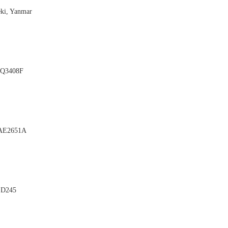
eki, Yanmar

AQ3408F

 AE2651A

, D245
