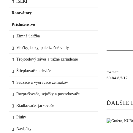
ISEKI
Rotavátory
Príslušenstvo
Zimná údržba
Vlečky, boxy, paletizačné vidly
Trojbodový záves a ťažné zariadenie
Štiepkovače a drviče
rozmer:
60-84-8,5/17
Sadzače a vyorávače zemiakov
Rozprašovače, sejačky a postrekovače
ĎALŠIE 
Riadkovače, jarkovače
Pluhy
Navijáky