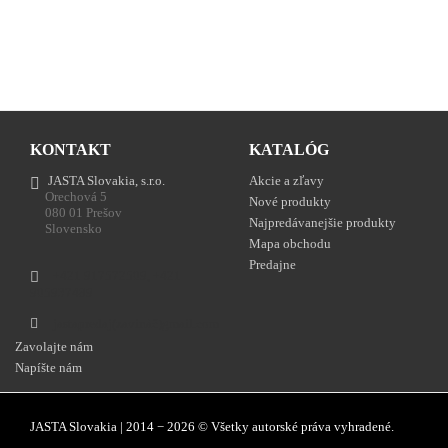
KONTAKT
KATALÓG
JASTA Slovakia, s.r.o.
Akcie a zľavy
Orechová 5
Nové produkty
080 01 Prešov
Najpredávanejšie produkty
Slovensko
Mapa obchodu
Predajne
+421 917572509, +421
905937489
jastapredaj(zavináč)gmail.com
Zavolajte nám
Napíšte nám
JASTA Slovakia | 2014 − 2026 © Všetky autorské práva vyhradené.