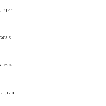
2, BQ3873E

BQ6031E

 AE1748F

1301, L2601
