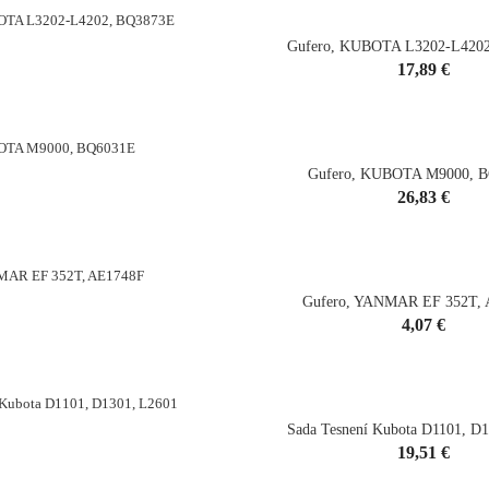
Gufero, KUBOTA L3202-L420
Cena
17,89 €
shopping_cart
Gufero, KUBOTA M9000, 
Cena
26,83 €
shopping_cart
Gufero, YANMAR EF 352T,
Cena
4,07 €
shopping_cart
Sada Tesnení Kubota D1101, D
Cena
19,51 €
shopping_cart