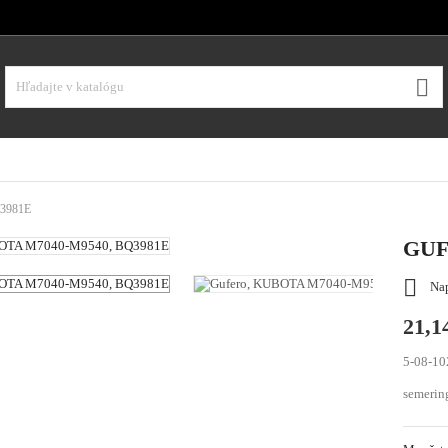

3981E
GUF

Nap
21,1
5-08-10
semerin