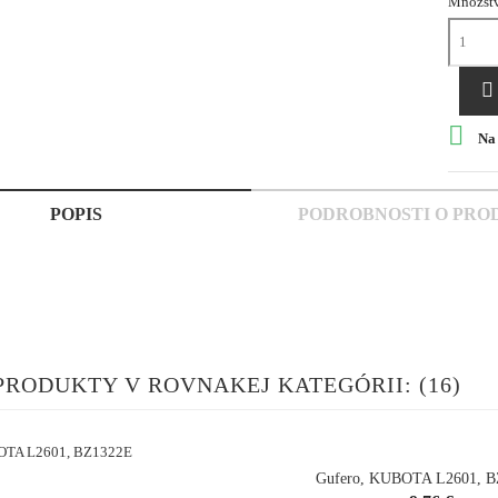
Množst


Na 
POPIS
PODROBNOSTI O PRO
PRODUKTY V ROVNAKEJ KATEGÓRII: (16)
Gufero, KUBOTA L2601, 