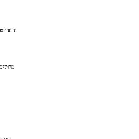

08-100-01

AQ7747E

