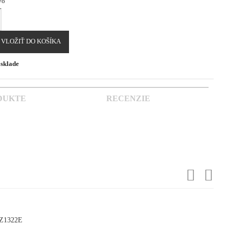
vo
VLOŽIŤ DO KOŠÍKA
sklade
DUKTE
RECENZIE
BZ1322E