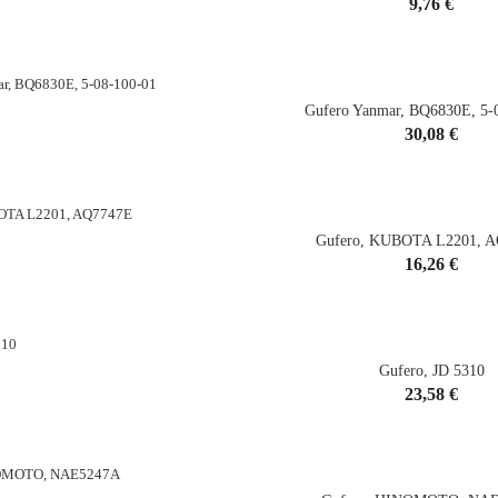
Cena
9,76 €
shopping_cart
Gufero Yanmar, BQ6830E, 5-
Cena
30,08 €
shopping_cart
Gufero, KUBOTA L2201, 
Cena
16,26 €
shopping_cart
Gufero, JD 5310
Cena
23,58 €
shopping_cart