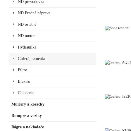
ND prevodovka
ND Predná náprava
ND ostatné
ND motor
Hydraulika
Guferá, tesnenia
Filtre
Elektro
Chladenie
Mulčery a kosačky
Dumpre a vozíky
Bágre a nakladače