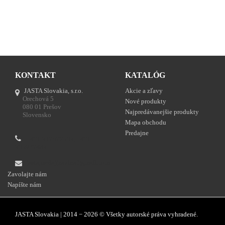
KONTAKT
KATALÓG
JASTA Slovakia, s.r.o.
Akcie a zľavy
Orechová 5
Nové produkty
080 01 Prešov
Najpredávanejšie produkty
Slovensko
Mapa obchodu
Predajne
+421 917572509, +421
905937489
jastapredaj(zavináč)gmail.com
Zavolajte nám
Napíšte nám
JASTA Slovakia | 2014 − 2026 © Všetky autorské práva vyhradené.