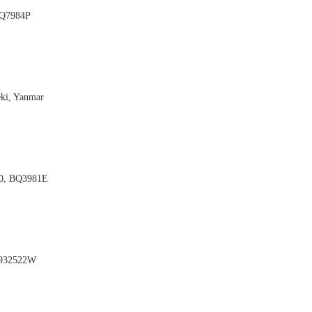
AQ7984P

eki, Yanmar

0, BQ3981E

932522W
