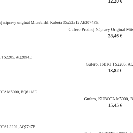
Cena
12,20 €
shopping_cart
Gufero Prednej Nápravy Originál Mits
Cena
28,46 €
Gufero, ISEKI TS2205, A
Cena
13,82 €
shopping_cart
Gufero, KUBOTA M5000, 
Cena
15,45 €
shopping_cart