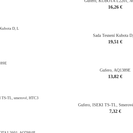
Gufero, KUBOTA L2201, 
Cena
16,26 €
shopping_cart
Sada Tesnení Kubota D
Cena
19,51 €
shopping_cart
Gufero, AQ1389E
Cena
13,82 €
shopping_cart
Gufero, ISEKI TS-TL, Smerov
Cena
7,32 €
shopping_cart