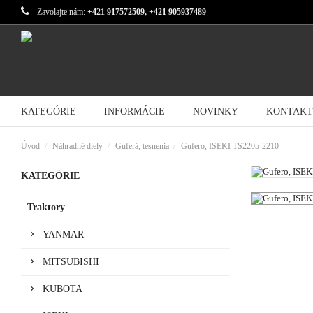
Zavolajte nám:
+421 917572509, +421 905937489
KATEGÓRIE
INFORMÁCIE
NOVINKY
KONTAKT
Úvod
Náhradné diely
Guferá, tesnenia
Gufero, ISEKI TS2205-2210
KATEGÓRIE
Traktory
YANMAR
MITSUBISHI
KUBOTA