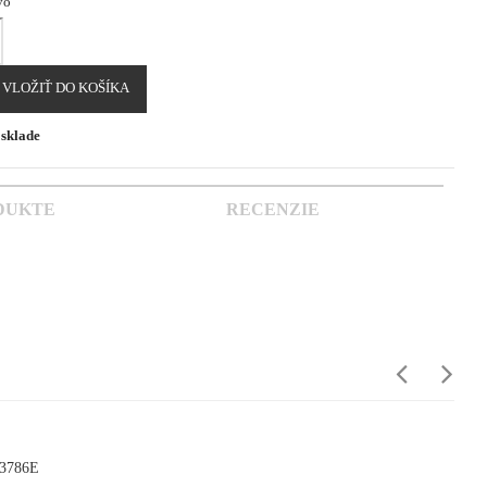
vo
VLOŽIŤ DO KOŠÍKA
sklade
DUKTE
RECENZIE
E3786E