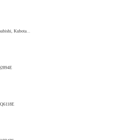

ubishi, Kubota...

Q2894E

BQ6118E
