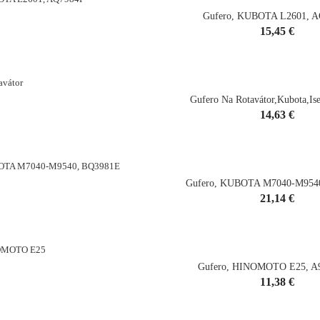
Gufero, KUBOTA L2601, 
Cena
15,45 €
shopping_cart
Gufero Na Rotavátor,Kubota,Is
Cena
14,63 €
shopping_cart
Gufero, KUBOTA M7040-M954
Cena
21,14 €
shopping_cart
Gufero, HINOMOTO E25, A
Cena
11,38 €
shopping_cart