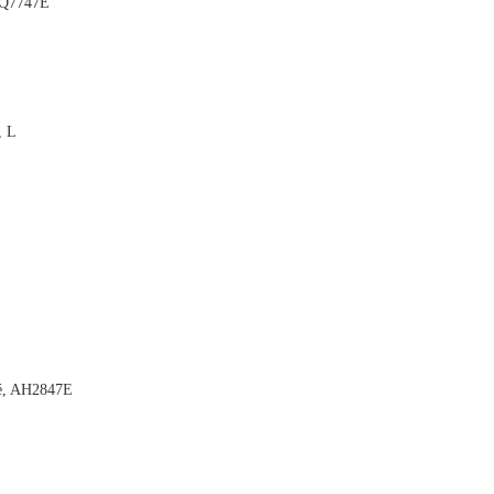
AQ7747E

, L


é, AH2847E
