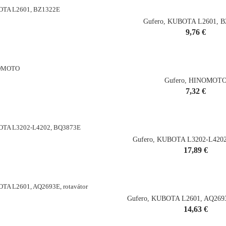
Gufero, KUBOTA L2601, 
Cena
9,76 €
shopping_cart
Gufero, HINOMOT
Cena
7,32 €
shopping_cart
Gufero, KUBOTA L3202-L420
Cena
17,89 €
shopping_cart
Gufero, KUBOTA L2601, AQ2693
Cena
14,63 €
shopping_cart