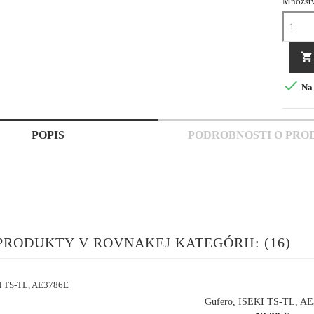
Množst


Na 
POPIS
PODROBNOSTI O PRO
PRODUKTY V ROVNAKEJ KATEGÓRII: (16)
Gufero, ISEKI TS-TL, A