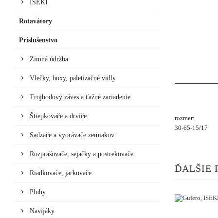
ISEKI
Rotavátory
Príslušenstvo
Zimná údržba
Vlečky, boxy, paletizačné vidly
Trojbodový záves a ťažné zariadenie
Štiepkovače a drviče
rozmer:
30-65-15/17
Sadzače a vyorávače zemiakov
Rozprašovače, sejačky a postrekovače
ĎALŠIE 
Riadkovače, jarkovače
Pluhy
Navijáky