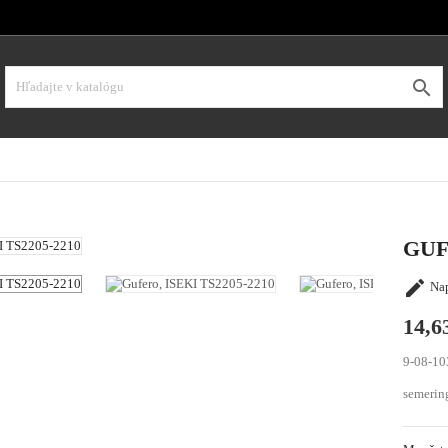

GUF

Nap
14,6
9-08-10
semerin