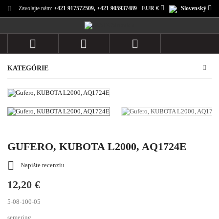
Zavolajte nám:
+421 917572509, +421 905937489
EUR €
Slovenský



KATEGÓRIE
GUFERO, KUBOTA L2000, AQ1724E

Napíšte recenziu
12,20 €
5-08-100-05
semering