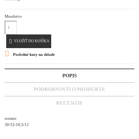
Množstvo

VLOŽIŤ DO KOŠÍKA

Posledné kusy na sklade
POPIS
PODROBNOSTI O PRODUKTE
RECENZIE
rozmer:
30-52-10,5/12