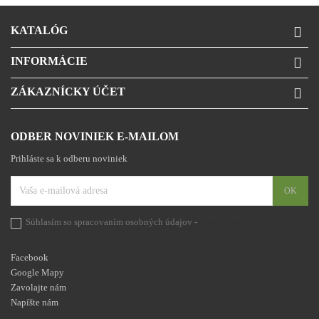
KATALÓG

INFORMÁCIE

ZÁKAZNÍCKY ÚČET

ODBER NOVINIEK E-MAILOM
Prihláste sa k odberu noviniek
Súhlasím so spracovaním osobných údajov -
prehlásenie
Facebook
Google Mapy
Zavolajte nám
Napíšte nám