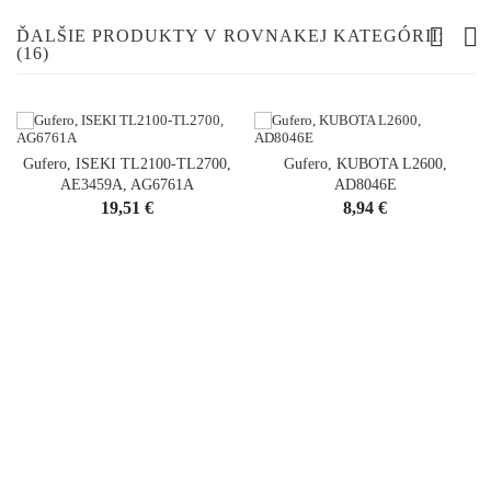
ĎALŠIE PRODUKTY V ROVNAKEJ KATEGÓRII:
(16)
Gufero, ISEKI TL2100-TL2700,
Gufero, KUBOTA L2600,
AE3459A, AG6761A
AD8046E
Cena
Cena
19,51 €
8,94 €