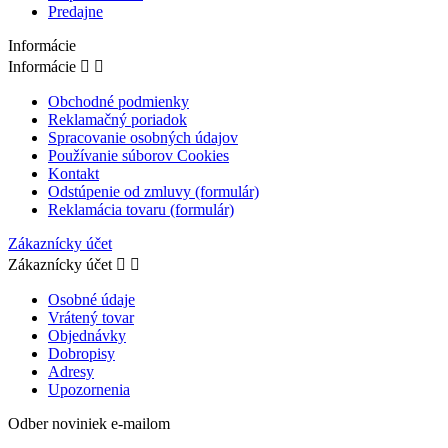
Predajne
Informácie
Informácie


Obchodné podmienky
Reklamačný poriadok
Spracovanie osobných údajov
Používanie súborov Cookies
Kontakt
Odstúpenie od zmluvy (formulár)
Reklamácia tovaru (formulár)
Zákaznícky účet
Zákaznícky účet


Osobné údaje
Vrátený tovar
Objednávky
Dobropisy
Adresy
Upozornenia
Odber noviniek e-mailom