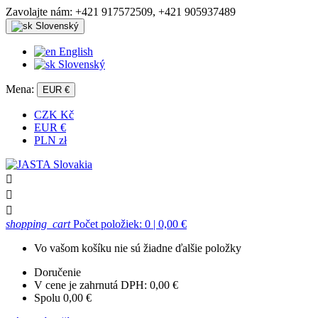
Zavolajte nám:
+421 917572509, +421 905937489
Slovenský
English
Slovenský
Mena:
EUR €
CZK Kč
EUR €
PLN zł



shopping_cart
Počet položiek: 0
| 0,00 €
Vo vašom košíku nie sú žiadne ďalšie položky
Doručenie
V cene je zahrnutá DPH:
0,00 €
Spolu
0,00 €