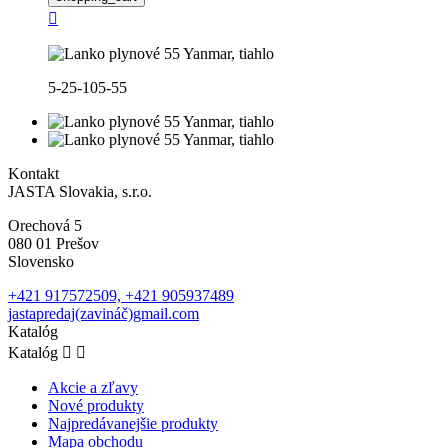

5-25-105-55
Kontakt
JASTA Slovakia, s.r.o.
Orechová 5
080 01 Prešov
Slovensko
+421 917572509, +421 905937489
jastapredaj(zavináč)gmail.com
Katalóg
Katalóg


Akcie a zľavy
Nové produkty
Najpredávanejšie produkty
Mapa obchodu