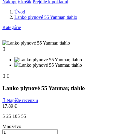
Nákupný košík
Prejdite k pokladni
Úvod
Lanko plynové 55 Yanmar, tiahlo
Kategórie



Lanko plynové 55 Yanmar, tiahlo

Napíšte recenziu
17,89 €
5-25-105-55
Množstvo