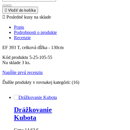

Vložiť do košíka

Posledné kusy na sklade
Popis
Podrobnosti o produkte
Recenzie
EF 393 T, celková dĺžka - 130cm
Kód produktu
5-25-105-55
Na sklade
3 ks.
NapÍśte prvú recenziu
Ďalšie produkty v rovnakej kategórii: (16)
Drážkovanie
Kubota
Cena
14,63 €