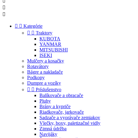





Kategórie


Traktory
KUBOTA
YANMAR
MITSUBISHI
ISEKI
Mulčery a kosačky
Rotavátory
Bágre a nakladače
Podkopy
Dumpre a vozíky


Príslušenstvo
Balíkovače a obracače
Pluhy
Brány a kypriče
Riadkovače, jarkovače
Sadzače a vyorávače zemiakov
Vlečky, boxy, paletizačné vidly
Zimná údržba
Navijáky