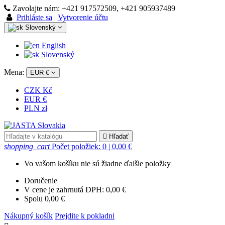
Zavolajte nám:
+421 917572509, +421 905937489
Prihláste sa
|
Vytvorenie účtu
Slovenský
English
Slovenský
Mena:
EUR €
CZK Kč
EUR €
PLN zł

Hľadať
shopping_cart
Počet položiek: 0
| 0,00 €
Vo vašom košíku nie sú žiadne ďalšie položky
Doručenie
V cene je zahrnutá DPH:
0,00 €
Spolu
0,00 €
Nákupný košík
Prejdite k pokladni