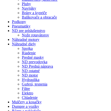
Pluhy
Navijáky
Brány a kypriče
Balíkovače a obracače
Podkopy
Pneumatiky
ND pre príslušenstvo
Nože rotavátorov
Náhradné motory
Náhradné diely
Spojka
Riadenie
Predné masky
ND prevodovka
ND Predná náprava
ND ostatné
ND motor
Hydraulika
Guferá, tesnenia
Filtre
Elektro
Chladenie
Mulčery a kosačky
Dumpre a vozíky
Bágre a nakladače