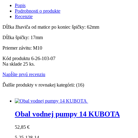
Popis
Podrobnosti o produkte
Recenzie
Dĺžka žhaviča od matice po koniec špičky: 62mm
Dĺžka špičky: 17mm
Priemer závitu: M10
Kód produktu
6-26-103-07
Na sklade
25 ks.
NapÍśte prvú recenziu
Ďalšie produkty v rovnakej kategórii: (16)
Obal vodnej pumpy 14 KUBOTA
Cena
52,85 €
5-25-128-14