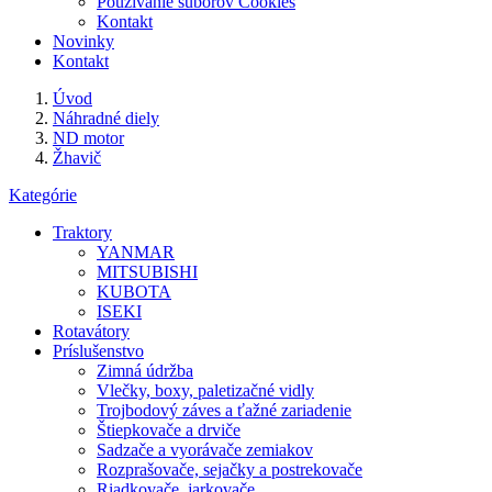
Používanie súborov Cookies
Kontakt
Novinky
Kontakt
Úvod
Náhradné diely
ND motor
Žhavič
Kategórie
Traktory
YANMAR
MITSUBISHI
KUBOTA
ISEKI
Rotavátory
Príslušenstvo
Zimná údržba
Vlečky, boxy, paletizačné vidly
Trojbodový záves a ťažné zariadenie
Štiepkovače a drviče
Sadzače a vyorávače zemiakov
Rozprašovače, sejačky a postrekovače
Riadkovače, jarkovače