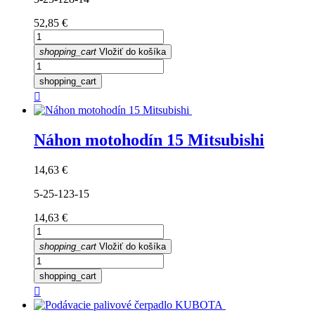
Cena
52,85 €
shopping_cart
Vložiť do košíka
shopping_cart

Náhon motohodín 15 Mitsubishi
Cena
14,63 €
5-25-123-15
Cena
14,63 €
shopping_cart
Vložiť do košíka
shopping_cart
