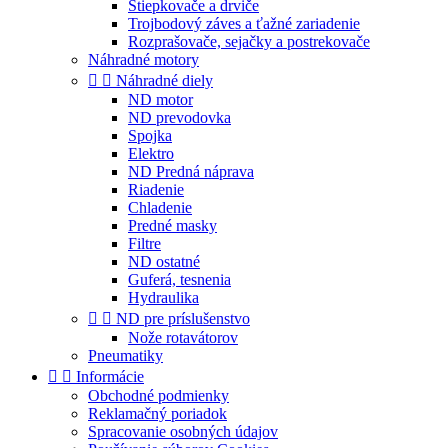
Štiepkovače a drviče
Trojbodový záves a ťažné zariadenie
Rozprašovače, sejačky a postrekovače
Náhradné motory


Náhradné diely
ND motor
ND prevodovka
Spojka
Elektro
ND Predná náprava
Riadenie
Chladenie
Predné masky
Filtre
ND ostatné
Guferá, tesnenia
Hydraulika


ND pre príslušenstvo
Nože rotavátorov
Pneumatiky


Informácie
Obchodné podmienky
Reklamačný poriadok
Spracovanie osobných údajov