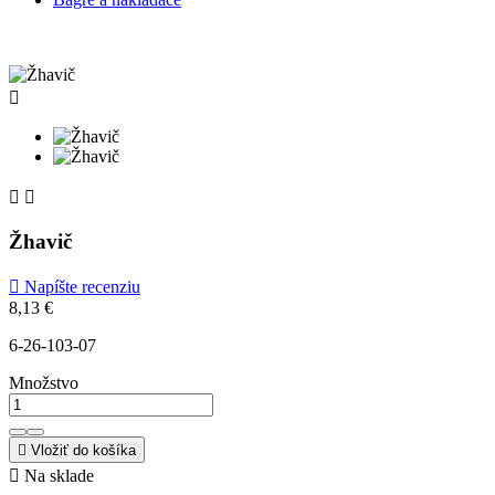



Žhavič

Napíšte recenziu
8,13 €
6-26-103-07
Množstvo

Vložiť do košíka

Na sklade