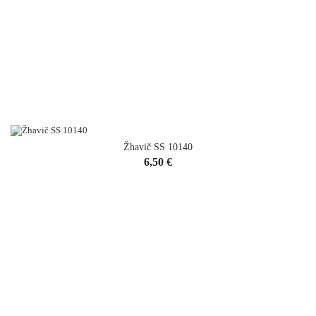
Žhavič SS 10140
Cena
6,50 €