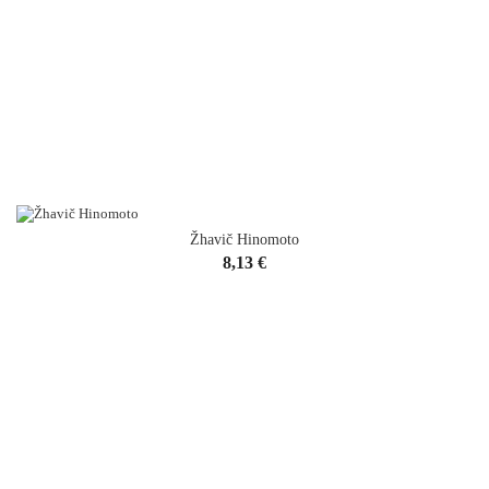
Žhavič Hinomoto
Cena
8,13 €