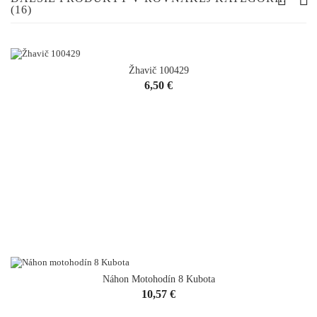
(16)
Žhavič 100429
Cena
6,50 €
Náhon Motohodín 8 Kubota
VYPREDANÉ
Cena
10,57 €