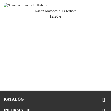
Náhon Motohodín 13 Kubota
Cena
12,20 €
KATALÓG

INFORMÁCIE
