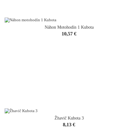
Náhon Motohodín 1 Kubota
Cena
10,57 €
Žhavič Kubota 3
Cena
8,13 €