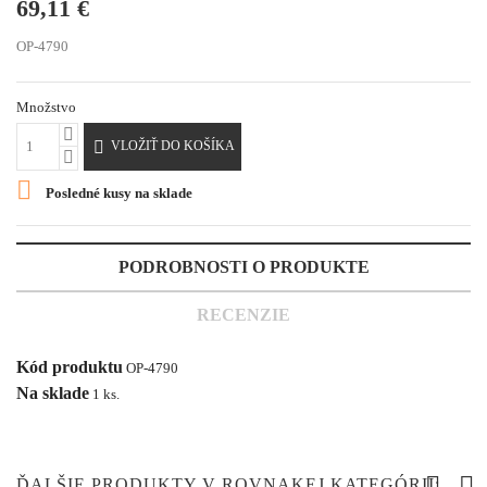
69,11 €
OP-4790
Množstvo

VLOŽIŤ DO KOŠÍKA

Posledné kusy na sklade
PODROBNOSTI O PRODUKTE
RECENZIE
Kód produktu
OP-4790
Na sklade
1 ks.
ĎALŠIE PRODUKTY V ROVNAKEJ KATEGÓRII: