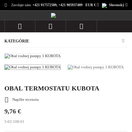
Zavolajte nám:
+421 917572509, +421 905937489
EUR €
Slovenský



KATEGÓRIE
OBAL TERMOSTATU KUBOTA

Napíšte recenziu
9,76 €
5-02-108-01