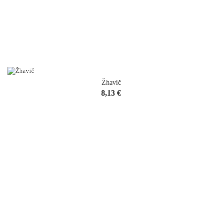
Žhavič
Cena
8,13 €