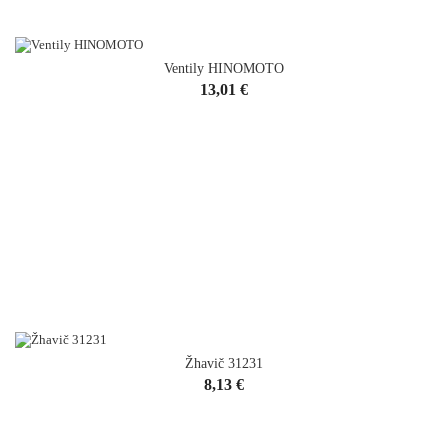
Ventily HINOMOTO
Cena
13,01 €
Žhavič 31231
Cena
8,13 €