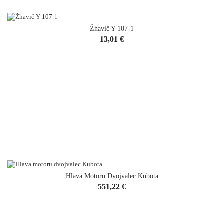
Žhavič Y-107-1
Cena
13,01 €
Hlava Motoru Dvojvalec Kubota
Cena
551,22 €