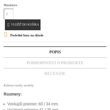
Množstvo

VLOŽIŤ DO KOŠÍKA

Posledné kusy na sklade
POPIS
PODROBNOSTI O PRODUKTE
RECENZIE
Kubota vsetky modely
Rozmery:
Vonkajší priemer: 60 / 34 mm.
Vnútorný priemer: 41 / 25 mm.