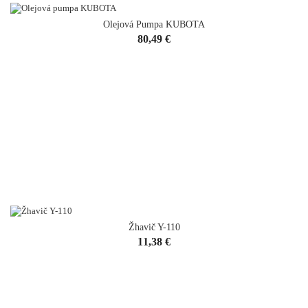
Olejová Pumpa KUBOTA
VYPREDANÉ
Cena
80,49 €
Žhavič Y-110
Cena
11,38 €