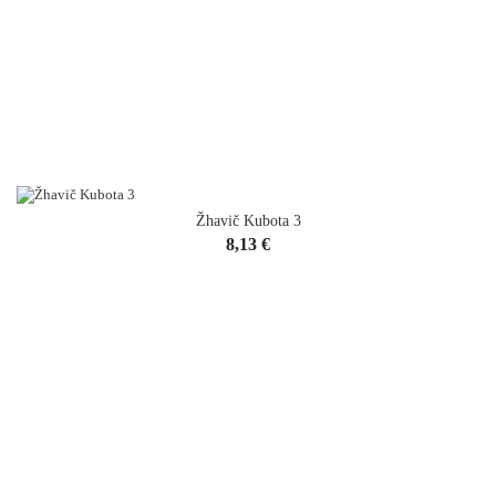
Žhavič Kubota 3
Cena
8,13 €