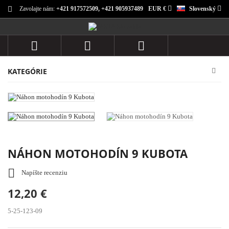
Zavolajte nám:
+421 917572509, +421 905937489
EUR €
Slovenský



KATEGÓRIE
NÁHON MOTOHODÍN 9 KUBOTA

Napíšte recenziu
12,20 €
5-25-123-09