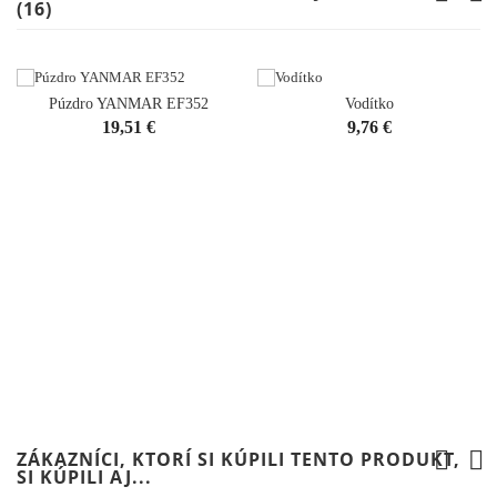
(16)
Púzdro YANMAR EF352
Vodítko
Cena
Cena
19,51 €
9,76 €
ZÁKAZNÍCI, KTORÍ SI KÚPILI TENTO PRODUKT,
SI KÚPILI AJ...