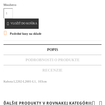
Množstvo

VLOŽIŤ DO KOŠÍKA

Posledné kusy na sklade
POPIS
PODROBNOSTI O PRODUKTE
RECENZIE
Kubota L2202-L2601-L1, 103cm
ĎALŠIE PRODUKTY V ROVNAKEJ KATEGÓRII: