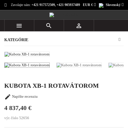
Zavolajte nám:
+421 917572509, +421 905937489
EUR €
Slovenský



KATEGÓRIE
KUBOTA XB-1 ROTAVÁTOROM

Napíšte recenziu
4 837,40 €
výr. číslo 52656