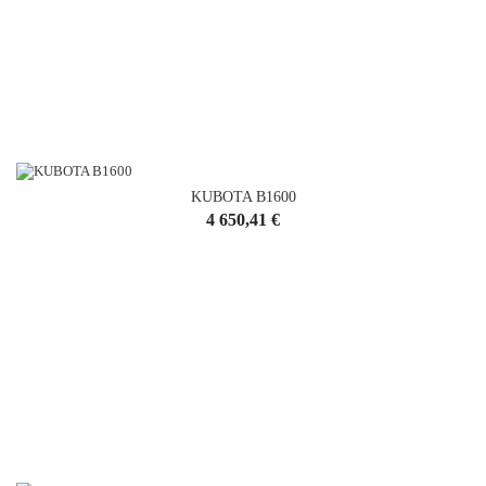
KUBOTA B1600
Cena
4 650,41 €