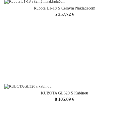
Kubota L1-18 S Čelným Nakladačom
Cena
5 357,72 €
KUBOTA GL320 S Kabínou
Cena
8 105,69 €