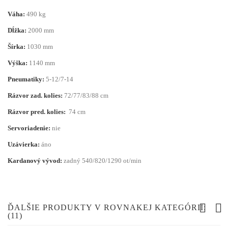
Váha:
490 kg
Dĺžka:
2000 mm
Šírka:
1030 mm
Výška:
1140 mm
Pneumatiky:
5-12/7-14
Rázvor zad. kolies:
72/77/83/88 cm
Rázvor pred. kolies:
74 cm
Servoriadenie:
nie
Uzávierka:
áno
Kardanový vývod:
zadný 540/820/1290 ot/min
ĎALŠIE PRODUKTY V ROVNAKEJ KATEGÓRII:
(11)