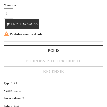
Množstvo
VLOŽIŤ DO KOŠÍKA


Posledné kusy na sklade
POPIS
PODROBNOSTI O PRODUKTE
RECENZIE
Typ:
XB-1
Výkon:
12HP
Počet válcov:
3
Pohon:
4x4