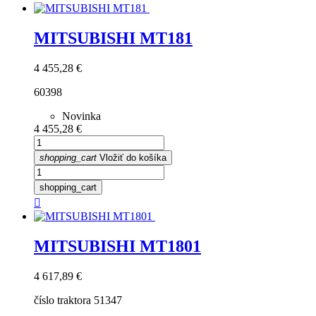
MITSUBISHI MT181
Cena
4 455,28 €
60398
Novinka
Cena
4 455,28 €
shopping_cart
Vložiť do košíka
shopping_cart

MITSUBISHI MT1801
Cena
4 617,89 €
číslo traktora 51347