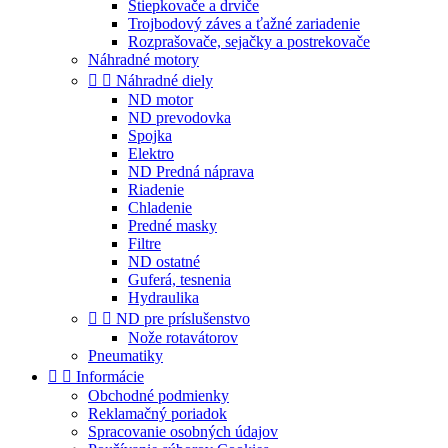
Štiepkovače a drviče
Trojbodový záves a ťažné zariadenie
Rozprašovače, sejačky a postrekovače
Náhradné motory


Náhradné diely
ND motor
ND prevodovka
Spojka
Elektro
ND Predná náprava
Riadenie
Chladenie
Predné masky
Filtre
ND ostatné
Guferá, tesnenia
Hydraulika


ND pre príslušenstvo
Nože rotavátorov
Pneumatiky


Informácie
Obchodné podmienky
Reklamačný poriadok
Spracovanie osobných údajov