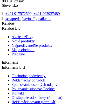
080 01 Prešov
Slovensko
+421 917572509, +421 905937489
jastapredaj(zavináč)gmail.com
Katalóg
Katalóg


Akcie a zľavy
Nové produkty
Najpredávanejšie produkty
Mapa obchodu
Predajne
Informácie
Informácie


Obchodné podmienky
Reklamačný poriadok
Spracovanie osobných údajov
Používanie súborov Cookies
Kontakt
Odstúpenie od zmluvy (formulár)
Reklamácia tovaru (formulár)