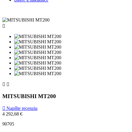



MITSUBISHI MT200

Napíšte recenziu
4 292,68 €
90705