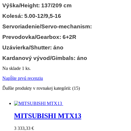
Výška/Height: 137/209 cm
Kolesá: 5.00-12/9,5-16
Servoriadenie/Servo-mechanism:
Prevodovka/Gearbox: 6+2R
Uzávierka/Shutter: áno
Kardanový vývod/Gimbals: áno
Na sklade
1 ks.
NapÍśte prvú recenziu
Ďalšie produkty v rovnakej kategórii: (15)
MITSUBISHI MTX13
Cena
3 333,33 €