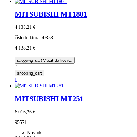
MITSUBISHI MT1801
Cena
4 138,21 €
číslo traktora 50828
Cena
4 138,21 €
shopping_cart
Vložiť do košíka
shopping_cart

MITSUBISHI MT251
Cena
6 016,26 €
95571
Novinka