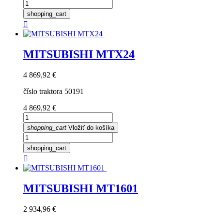
shopping_cart

MITSUBISHI MTX24
Cena
4 869,92 €
číslo traktora 50191
Cena
4 869,92 €
shopping_cart
Vložiť do košíka
shopping_cart

MITSUBISHI MT1601
Cena
2 934,96 €