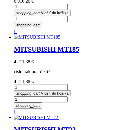
Cena
6 016,26 €
shopping_cart
Vložiť do košíka
shopping_cart

MITSUBISHI MT185
Cena
4 211,38 €
číslo traktora 51767
Cena
4 211,38 €
shopping_cart
Vložiť do košíka
shopping_cart

MITSUBISHI MT22