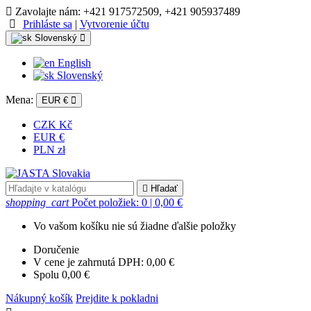
Zavolajte nám:
+421 917572509, +421 905937489
Prihláste sa
|
Vytvorenie účtu
Slovenský
English
Slovenský
Mena:
EUR €
CZK Kč
EUR €
PLN zł

Hľadať
shopping_cart
Počet položiek: 0
| 0,00 €
Vo vašom košíku nie sú žiadne ďalšie položky
Doručenie
V cene je zahrnutá DPH:
0,00 €
Spolu
0,00 €
Nákupný košík
Prejdite k pokladni