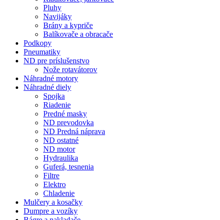
Pluhy
Navijáky
Brány a kypriče
Balíkovače a obracače
Podkopy
Pneumatiky
ND pre príslušenstvo
Nože rotavátorov
Náhradné motory
Náhradné diely
Spojka
Riadenie
Predné masky
ND prevodovka
ND Predná náprava
ND ostatné
ND motor
Hydraulika
Guferá, tesnenia
Filtre
Elektro
Chladenie
Mulčery a kosačky
Dumpre a vozíky
Bágre a nakladače