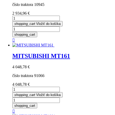
číslo traktora 10945
Cena
2 934,96 €
shopping_cart
Vložiť do košíka
shopping_cart

MITSUBISHI MT161
Cena
4 048,78 €
číslo traktora 91066
Cena
4 048,78 €
shopping_cart
Vložiť do košíka
shopping_cart
