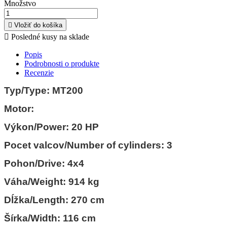
Množstvo

Vložiť do košíka

Posledné kusy na sklade
Popis
Podrobnosti o produkte
Recenzie
Typ/Type: MT200
Motor:
Výkon/Power: 20 HP
Pocet valcov/Number of cylinders: 3
Pohon/Drive: 4x4
Váha/Weight: 914 kg
Dĺžka/Length: 270 cm
Šírka/Width: 116 cm