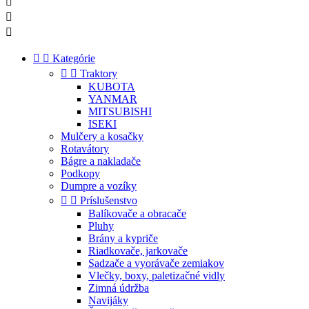





Kategórie


Traktory
KUBOTA
YANMAR
MITSUBISHI
ISEKI
Mulčery a kosačky
Rotavátory
Bágre a nakladače
Podkopy
Dumpre a vozíky


Príslušenstvo
Balíkovače a obracače
Pluhy
Brány a kypriče
Riadkovače, jarkovače
Sadzače a vyorávače zemiakov
Vlečky, boxy, paletizačné vidly
Zimná údržba
Navijáky