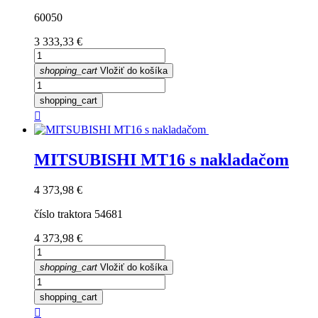
60050
Cena
3 333,33 €
shopping_cart
Vložiť do košíka
shopping_cart

MITSUBISHI MT16 s nakladačom
Cena
4 373,98 €
číslo traktora 54681
Cena
4 373,98 €
shopping_cart
Vložiť do košíka
shopping_cart
