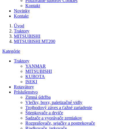
Používanie súborov Cookies
Kontakt
Novinky
Kontakt
Úvod
Traktory
MITSUBISHI
MITSUBISHI MT200
Kategórie
Traktory
YANMAR
MITSUBISHI
KUBOTA
ISEKI
Rotavátory
Príslušenstvo
Zimná údržba
Vlečky, boxy, paletizačné vidly
Trojbodový záves a ťažné zariadenie
Štiepkovače a drviče
Sadzače a vyorávače zemiakov
Rozprašovače, sejačky a postrekovače
Riadkovače, jarkovače