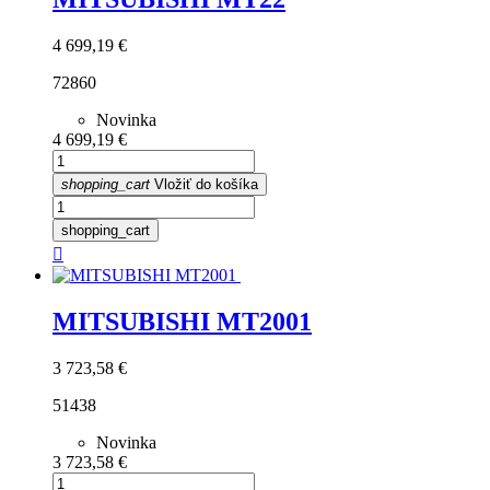
Cena
4 699,19 €
72860
Novinka
Cena
4 699,19 €
shopping_cart
Vložiť do košíka
shopping_cart

MITSUBISHI MT2001
Cena
3 723,58 €
51438
Novinka
Cena
3 723,58 €