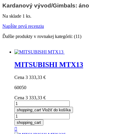
Kardanový vývod/Gimbals: áno
Na sklade
1 ks.
NapÍśte prvú recenziu
Ďalšie produkty v rovnakej kategórii: (11)
MITSUBISHI MTX13
Cena
3 333,33 €
60050
Cena
3 333,33 €
shopping_cart
Vložiť do košíka
shopping_cart
