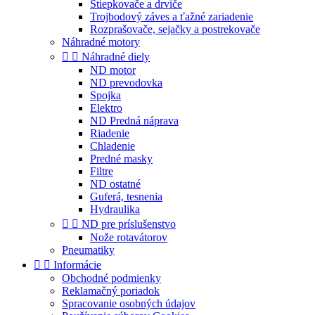
Štiepkovače a drviče
Trojbodový záves a ťažné zariadenie
Rozprašovače, sejačky a postrekovače
Náhradné motory


Náhradné diely
ND motor
ND prevodovka
Spojka
Elektro
ND Predná náprava
Riadenie
Chladenie
Predné masky
Filtre
ND ostatné
Guferá, tesnenia
Hydraulika


ND pre príslušenstvo
Nože rotavátorov
Pneumatiky


Informácie
Obchodné podmienky
Reklamačný poriadok
Spracovanie osobných údajov