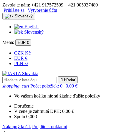
Zavolajte nám:
+421 917572509, +421 905937489
Prihláste sa
|
Vytvorenie účtu
Slovenský
English
Slovenský
Mena:
EUR €
CZK Kč
EUR €
PLN zł

Hľadať
shopping_cart
Počet položiek: 0
| 0,00 €
Vo vašom košíku nie sú žiadne ďalšie položky
Doručenie
V cene je zahrnutá DPH:
0,00 €
Spolu
0,00 €
Nákupný košík
Prejdite k pokladni