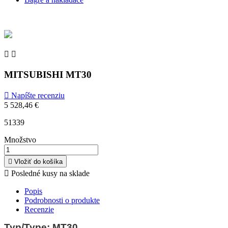


MITSUBISHI MT30

Napíšte recenziu
5 528,46 €
51339
Množstvo

Vložiť do košíka

Posledné kusy na sklade
Popis
Podrobnosti o produkte
Recenzie
Typ/Type: MT30