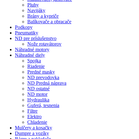
Pluhy
Navijáky
Brány a kypriče
Balíkovače a obracače
Podkopy
Pneumatiky
ND pre príslušenstvo
Nože rotavátorov
Náhradné motory
Náhradné diely
Spojka
Riadenie
Predné masky
ND prevodovka
ND Predná náprava
ND ostatné
ND motor
Hydraulika
Guferá, tesnenia
Filtre
Elektro
Chladenie
Mulčery a kosačky
Dumpre a vozíky
Bágre a nakladače