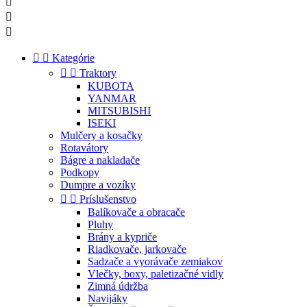





Kategórie


Traktory
KUBOTA
YANMAR
MITSUBISHI
ISEKI
Mulčery a kosačky
Rotavátory
Bágre a nakladače
Podkopy
Dumpre a vozíky


Príslušenstvo
Balíkovače a obracače
Pluhy
Brány a kypriče
Riadkovače, jarkovače
Sadzače a vyorávače zemiakov
Vlečky, boxy, paletizačné vidly
Zimná údržba
Navijáky