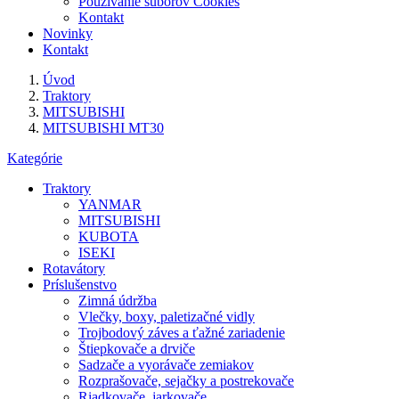
Používanie súborov Cookies
Kontakt
Novinky
Kontakt
Úvod
Traktory
MITSUBISHI
MITSUBISHI MT30
Kategórie
Traktory
YANMAR
MITSUBISHI
KUBOTA
ISEKI
Rotavátory
Príslušenstvo
Zimná údržba
Vlečky, boxy, paletizačné vidly
Trojbodový záves a ťažné zariadenie
Štiepkovače a drviče
Sadzače a vyorávače zemiakov
Rozprašovače, sejačky a postrekovače
Riadkovače, jarkovače