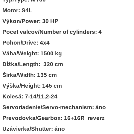
Motor: S4L
Výkon/Power: 30 HP
Pocet valcov/Number of cylinders: 4
Pohon/Drive: 4x4
Váha/Weight: 1500 kg
Dĺžka/Length: 320 cm
Šírka/Width: 135 cm
Výška/Height: 145 cm
Kolesá: 7-14/11,2-24
Servoriadenie/Servo-mechanism: áno
Prevodovka/Gearbox: 16+16R reverz
Uzávierka/Shutter: áno