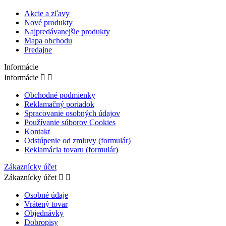
Akcie a zľavy
Nové produkty
Najpredávanejšie produkty
Mapa obchodu
Predajne
Informácie
Informácie


Obchodné podmienky
Reklamačný poriadok
Spracovanie osobných údajov
Používanie súborov Cookies
Kontakt
Odstúpenie od zmluvy (formulár)
Reklamácia tovaru (formulár)
Zákaznícky účet
Zákaznícky účet


Osobné údaje
Vrátený tovar
Objednávky
Dobropisy