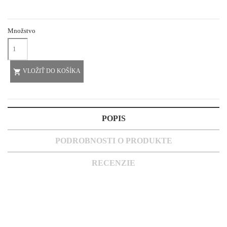
Množstvo
VLOŽIŤ DO KOŠÍKA

POPIS
PODROBNOSTI O PRODUKTE
RECENZIE