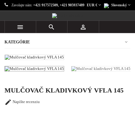
Zavolajte nám:
+421 917572509, +421 905937489
EUR €
Slovenský



KATEGÓRIE
MULČOVAČ KLADIVKOVÝ VFLA 145

Napíšte recenziu