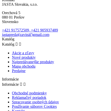
JASTA Slovakia, s.r.o.
Orechová 5
080 01 Prešov
Slovensko
+421 917572509, +421 905937489
jastapredaj(zavináč)gmail.com
Katalóg
Katalóg


Akcie a zľavy
Nové produkty
Najpredávanejšie produkty
Mapa obchodu
Predajne
Informácie
Informácie


Obchodné podmienky
Reklamačný poriadok
Spracovanie osobných údajov
Používanie súborov Cookies
Kontakt