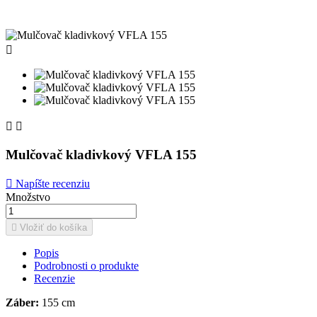



Mulčovač kladivkový VFLA 155

Napíšte recenziu
Množstvo

Vložiť do košíka
Popis
Podrobnosti o produkte
Recenzie
Záber:
155 cm