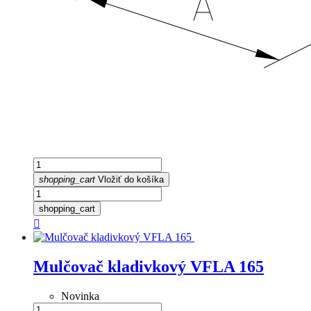
shopping_cart
Vložiť do košíka
shopping_cart

Mulčovač kladivkový VFLA 165
Novinka