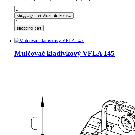
shopping_cart
Vložiť do košíka
shopping_cart

Mulčovač kladivkový VFLA 145