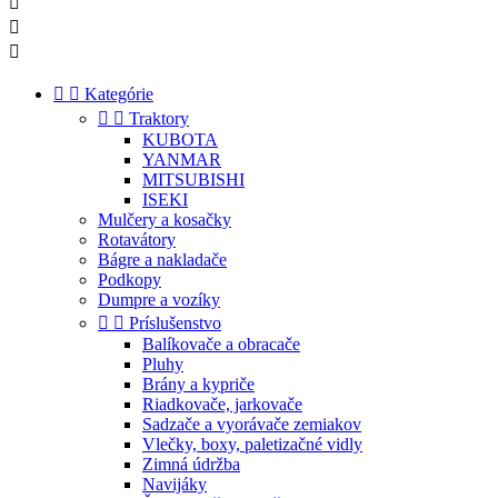





Kategórie


Traktory
KUBOTA
YANMAR
MITSUBISHI
ISEKI
Mulčery a kosačky
Rotavátory
Bágre a nakladače
Podkopy
Dumpre a vozíky


Príslušenstvo
Balíkovače a obracače
Pluhy
Brány a kypriče
Riadkovače, jarkovače
Sadzače a vyorávače zemiakov
Vlečky, boxy, paletizačné vidly
Zimná údržba
Navijáky