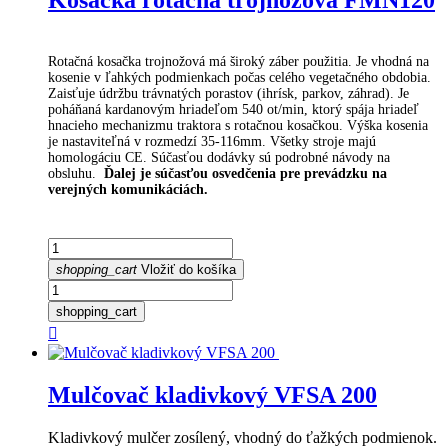
Kosačka rotačná trojnožová FMN120
Rotačná kosačka trojnožová má široký záber použitia. Je vhodná na
kosenie v ľahkých podmienkach počas celého vegetačného obdobia.
Zaisťuje údržbu trávnatých porastov (ihrísk, parkov, záhrad). Je
poháňaná kardanovým hriadeľom 540 ot/min, ktorý spája hriadeľ
hnacieho mechanizmu traktora s rotačnou kosačkou. Výška kosenia
je nastaviteľná v rozmedzí 35-116mm. Všetky stroje majú
homologáciu CE. Súčasťou dodávky sú podrobné návody na
obsluhu.
Ďalej je súčasťou osvedčenia pre prevádzku na
verejných komunikáciách.
shopping_cart
Vložiť do košíka
shopping_cart

Mulčovač kladivkový VFSA 200
Kladivkový mulčer zosílený, vhodný do ťažkých podmienok.