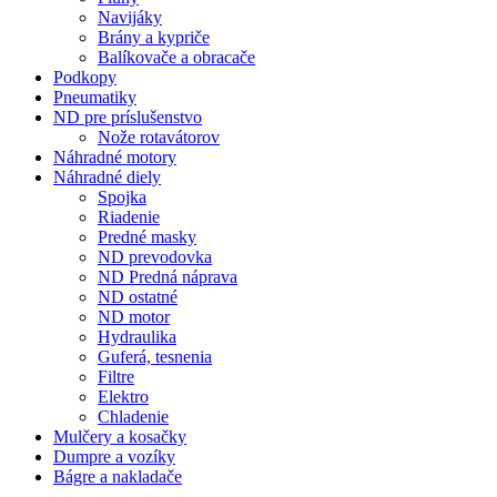
Navijáky
Brány a kypriče
Balíkovače a obracače
Podkopy
Pneumatiky
ND pre príslušenstvo
Nože rotavátorov
Náhradné motory
Náhradné diely
Spojka
Riadenie
Predné masky
ND prevodovka
ND Predná náprava
ND ostatné
ND motor
Hydraulika
Guferá, tesnenia
Filtre
Elektro
Chladenie
Mulčery a kosačky
Dumpre a vozíky
Bágre a nakladače