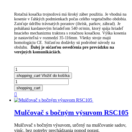
Rotačná kosačka trojnožová má široký záber použitia. Je vhodná na
kosenie v ľahkých podmienkach počas celého vegetačného obdobia.
Zaisťuje údržbu trávnatých porastov (ihrísk, parkov, záhrad). Je
poháňaná kardanovým hriadeľom 540 ot/min, ktorý spája hriadeľ
hnacieho mechanizmu traktora s rotačnou kosačkou. Výška kosenia
je nastaviteľná v rozmedzí 35-116mm. Všetky stroje majú
homologáciu CE. Súčasťou dodávky sú podrobné návody na
obsluhu.
Ďalej je súčasťou osvedčenia pre prevádzku na
verejných komunikáciách.
shopping_cart
Vložiť do košíka
shopping_cart

Mulčovač s bočným výsuvom RSC105
Mulčovač s bočným výsuvom, určený na mulčovanie sadov,
viníc, bez potreby prechádzania popod porast.