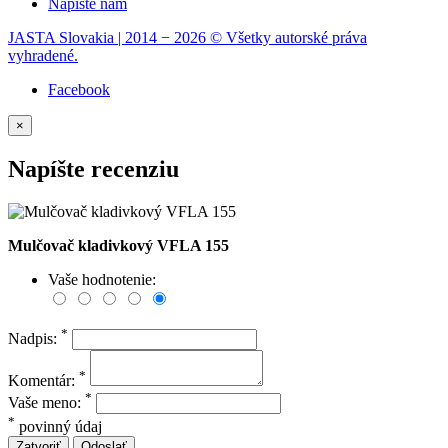
Napíšte nám
JASTA Slovakia | 2014 − 2026 © Všetky autorské práva
vyhradené.
Facebook
×
Napíšte recenziu
Mulčovač kladivkový VFLA 155
Vaše hodnotenie:
*
Nadpis:
*
Komentár:
*
Vaše meno:
*
povinný údaj
Zatvoriť
Odoslať