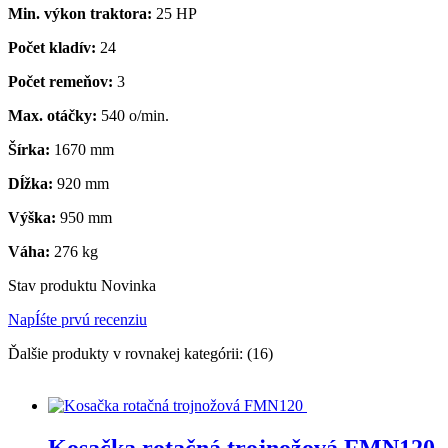
Min. výkon traktora:
25 HP
Počet kladív:
24
Počet remeňov:
3
Max. otáčky:
540 o/min.
Šírka:
1670 mm
Dĺžka:
920 mm
Výška:
950 mm
Váha:
276 kg
Stav produktu
Novinka
NapÍśte prvú recenziu
Ďalšie produkty v rovnakej kategórii: (16)