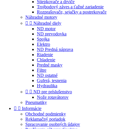
Štiepkovače a drviče
Trojbodový záves a ťažné zariadenie
Rozprašovače, sejačky a postrekovače
Náhradné motory


Náhradné diely
ND motor
ND prevodovka
Spojka
Elektro
ND Predná náprava
Riadenie
Chladenie
Predné masky
Filtre
ND ostatné
Guferá, tesnenia
Hydraulika


ND pre príslušenstvo
Nože rotavátorov
Pneumatiky


Informácie
Obchodné podmienky
Reklamačný poriadok
Spracovanie osobných údajov