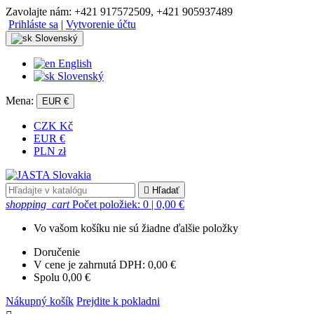
Zavolajte nám:
+421 917572509, +421 905937489
Prihláste sa
|
Vytvorenie účtu
Slovenský
English
Slovenský
Mena:
EUR €
CZK Kč
EUR €
PLN zł

Hľadať
shopping_cart
Počet položiek: 0
| 0,00 €
Vo vašom košíku nie sú žiadne ďalšie položky
Doručenie
V cene je zahrnutá DPH:
0,00 €
Spolu
0,00 €
Nákupný košík
Prejdite k pokladni