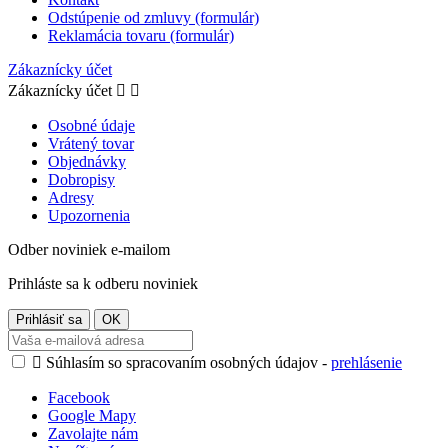
Odstúpenie od zmluvy (formulár)
Reklamácia tovaru (formulár)
Zákaznícky účet
Zákaznícky účet


Osobné údaje
Vrátený tovar
Objednávky
Dobropisy
Adresy
Upozornenia
Odber noviniek e-mailom
Prihláste sa k odberu noviniek

Súhlasím so spracovaním osobných údajov -
prehlásenie
Facebook
Google Mapy
Zavolajte nám