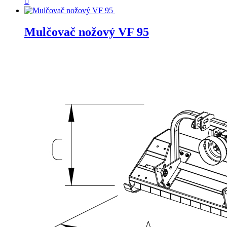

Mulčovač nožový VF 95