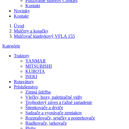
Používanie súborov Cookies
Kontakt
Novinky
Kontakt
Úvod
Mulčery a kosačky
Mulčovač kladivkový VFLA 155
Kategórie
Traktory
YANMAR
MITSUBISHI
KUBOTA
ISEKI
Rotavátory
Príslušenstvo
Zimná údržba
Vlečky, boxy, paletizačné vidly
Trojbodový záves a ťažné zariadenie
Štiepkovače a drviče
Sadzače a vyorávače zemiakov
Rozprašovače, sejačky a postrekovače
Riadkovače, jarkovače
Pluhy