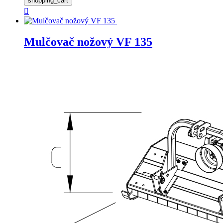
shopping_cart

Mulčovač nožový VF 135