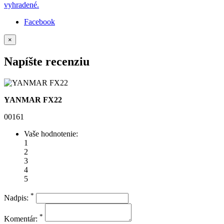
vyhradené.
Facebook
×
Napíšte recenziu
YANMAR FX22
00161
Vaše hodnotenie:
1
2
3
4
5
*
Nadpis:
*
Komentár: