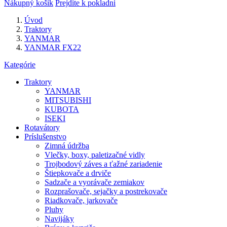
Nákupný košík
Prejdite k pokladni
Úvod
Traktory
YANMAR
YANMAR FX22
Kategórie
Traktory
YANMAR
MITSUBISHI
KUBOTA
ISEKI
Rotavátory
Príslušenstvo
Zimná údržba
Vlečky, boxy, paletizačné vidly
Trojbodový záves a ťažné zariadenie
Štiepkovače a drviče
Sadzače a vyorávače zemiakov
Rozprašovače, sejačky a postrekovače
Riadkovače, jarkovače
Pluhy
Navijáky