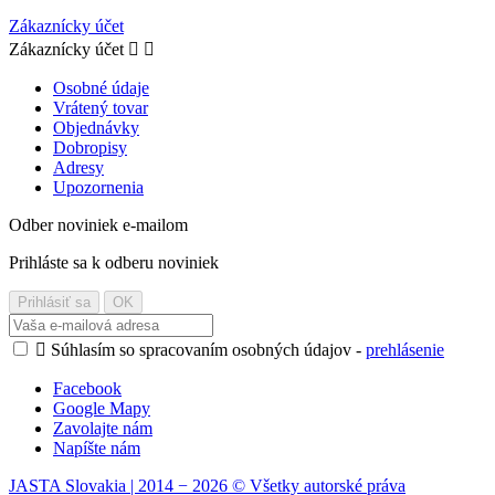
Zákaznícky účet
Zákaznícky účet


Osobné údaje
Vrátený tovar
Objednávky
Dobropisy
Adresy
Upozornenia
Odber noviniek e-mailom
Prihláste sa k odberu noviniek

Súhlasím so spracovaním osobných údajov -
prehlásenie
Facebook
Google Mapy
Zavolajte nám
Napíšte nám
JASTA Slovakia | 2014 − 2026 © Všetky autorské práva