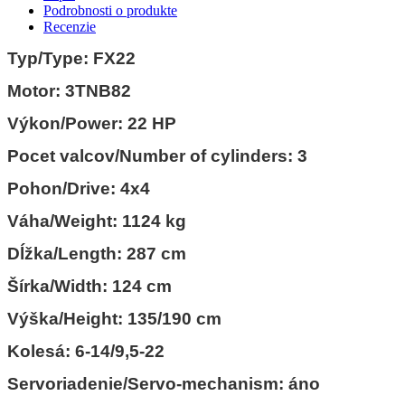
Podrobnosti o produkte
Recenzie
Typ/Type: FX22
Motor: 3TNB82
Výkon/Power: 22 HP
Pocet valcov/Number of cylinders: 3
Pohon/Drive: 4x4
Váha/Weight: 1124 kg
Dĺžka/Length: 287 cm
Šírka/Width: 124 cm
Výška/Height: 135/190 cm
Kolesá: 6-14/9,5-22
Servoriadenie/Servo-mechanism: áno