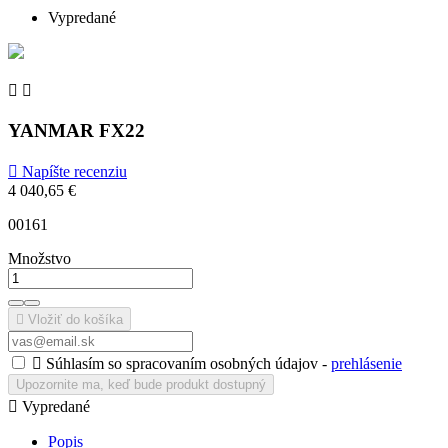
Vypredané


YANMAR FX22

Napíšte recenziu
4 040,65 €
00161
Množstvo

Vložiť do košíka

Súhlasím so spracovaním osobných údajov -
prehlásenie
Upozornite ma, keď bude produkt dostupný

Vypredané
Popis