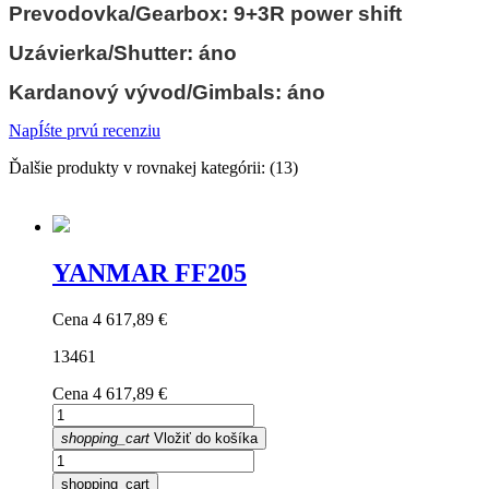
Prevodovka/Gearbox: 9+3R power shift
Uzávierka/Shutter: áno
Kardanový vývod/Gimbals: áno
NapÍśte prvú recenziu
Ďalšie produkty v rovnakej kategórii: (13)
YANMAR FF205
Cena
4 617,89 €
13461
Cena
4 617,89 €
shopping_cart
Vložiť do košíka
shopping_cart