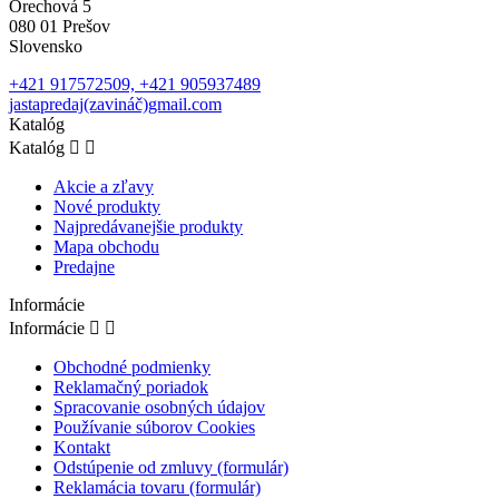
Orechová 5
080 01 Prešov
Slovensko
+421 917572509, +421 905937489
jastapredaj(zavináč)gmail.com
Katalóg
Katalóg


Akcie a zľavy
Nové produkty
Najpredávanejšie produkty
Mapa obchodu
Predajne
Informácie
Informácie


Obchodné podmienky
Reklamačný poriadok
Spracovanie osobných údajov
Používanie súborov Cookies
Kontakt
Odstúpenie od zmluvy (formulár)
Reklamácia tovaru (formulár)