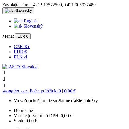
Zavolajte nám:
+421 917572509, +421 905937489
Slovenský
English
Slovenský
Mena:
EUR €
CZK Kč
EUR €
PLN zł



shopping_cart
Počet položiek: 0
| 0,00 €
Vo vašom košíku nie sú žiadne ďalšie položky
Doručenie
V cene je zahrnutá DPH:
0,00 €
Spolu
0,00 €