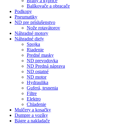
Brány a kypriče
Balíkovače a obracače
Podkopy
Pneumatiky
ND pre príslušenstvo
Nože rotavátorov
Náhradné motory
Náhradné diely
Spojka
Riadenie
Predné masky
ND prevodovka
ND Predná náprava
ND ostatné
ND motor
Hydraulika
Guferá, tesnenia
Filtre
Elektro
Chladenie
Mulčery a kosačky
Dumpre a vozíky
Bágre a nakladače